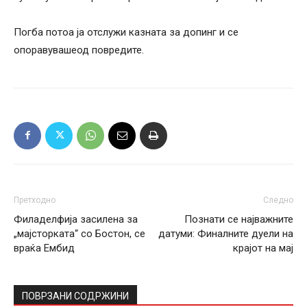
Погба потоа ја отслужи казната за допинг и се
опоравувашеод повредите.
Претходно
Следно
Филаделфија засилена за
Познати се најважните
„мајсторката“ со Бостон, се
датуми: Финалните дуели на
враќа Ембид
крајот на мај
ПОВРЗАНИ СОДРЖИНИ