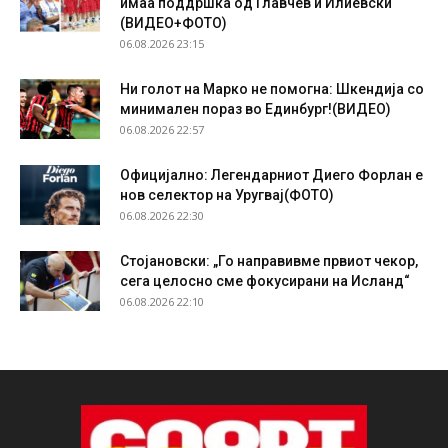
имаа поддршка од Главчев и Илиевски
(ВИДЕО+ФОТО)
06.08.2026 23:15
Ни голот на Марко не помогна: Шкендија со
минимален пораз во Единбург!(ВИДЕО)
06.08.2026 22:57
Официјално: Легендарниот Диего Форлан е
нов селектор на Уругвај(ФОТО)
06.08.2026 22:30
Стојановски: „Го направивме првиот чекор,
сега целосно сме фокусирани на Исланд“
06.08.2026 22:10