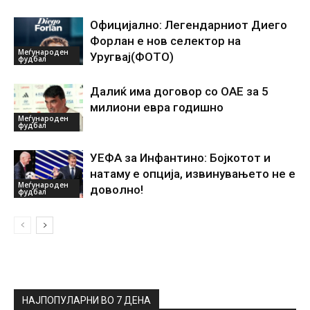
Официјално: Легендарниот Диего
Форлан е нов селектор на
Меѓународен
Уругвај(ФОТО)
фудбал
Далиќ има договор со ОАЕ за 5
милиони евра годишно
Меѓународен
фудбал
УЕФА за Инфантино: Бојкотот и
натаму е опција, извинувањето не е
Меѓународен
доволно!
фудбал
НАЈПОПУЛАРНИ ВО 7 ДЕНА