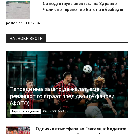
Се подготвува спектакл на Здравко
Чолиќ но теренот во Битола е безбеден
posted on 31.07.2026
НAЈНОВИ ВЕСТИ
Тетовци има за што да жалат, ама
реваншот го играат пред своите фанови
(ФОТО)
06.08.2026 23:22
Европски купови
Одлична атмосфера во Гевгелија: Кадетите