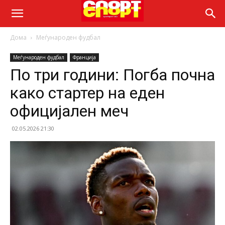
Дома
Меѓународен фудбал
Меѓународен фудбал
Франција
По три години: Погба почна
како стартер на еден
официјален меч
02.05.2026 21:30