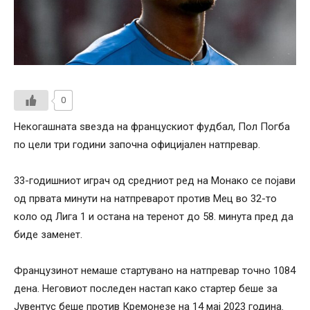
0
Некогашната ѕвезда на францускиот фудбал, Пол Погба
по цели три години започна официјален натпревар.
33-годишниот играч од средниот ред на Монако се појави
од првата минути на натпреварот против Мец во 32-то
коло од Лига 1 и остана на теренот до 58. минута пред да
биде заменет.
Французинот немаше стартувано на натпревар точно 1084
дена. Неговиот последен настап како стартер беше за
Јувентус беше против Кремонезе на 14 мај 2023 година.