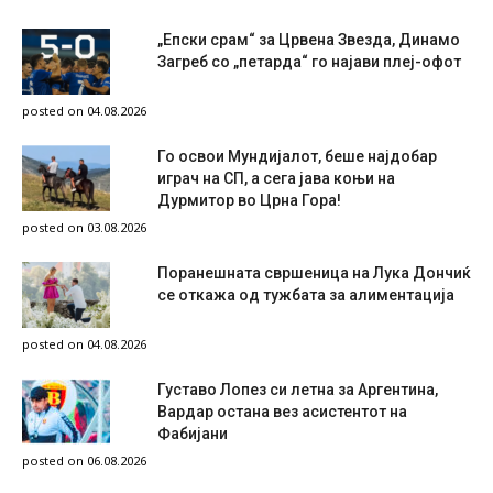
„Епски срам“ за Црвена Звезда, Динамо
Загреб со „петарда“ го најави плеј-офот
posted on 04.08.2026
Го освои Мундијалот, беше најдобар
играч на СП, а сега јава коњи на
Дурмитор во Црна Гора!
posted on 03.08.2026
Поранешната свршеница на Лука Дончиќ
се откажа од тужбата за алиментација
posted on 04.08.2026
Густаво Лопез си летна за Аргентина,
Вардар остана вез асистентот на
Фабијани
posted on 06.08.2026