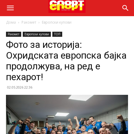
Дома
Ракомет
Европски купови
Ракомет
Европски купови
ТОП
Фото за историја:
Охридската европска бајка
продолжува, на ред е
пехарот!
02.05.2026 22:36