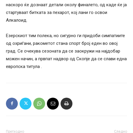
наскоро ќе дознаат детали околу финалето, од каде ќе ја
стартуваат битката за пехарот, кој лани го освои
Алкалоид.
Езерскиот тим полека, но сигурно ги придоби симпатиите
од охриѓани, ракометот стана спорт број еден во овој
град. Се очекува сезоната да се заокружи на најдобар
можен начин, а првпат надвор од Скопје да се слави една
европска титула .
Претходно
Следно