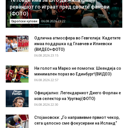
реваншот го играат пред своите фанови
(ФОТО)
06.08.2026 23:22
Европски купови
Одлична атмосфера во Гевгелија: Кадетите
имаа поддршка од Главчев и Илиевски
(ВИДЕО+ФОТО)
06.08.2026 23:15
Ни голот на Марко не помогна: Шкендија со
минимален пораз во Единбург!(ВИДЕО)
06.08.2026 22:57
Официјално: Легендарниот Диего Форлан е
нов селектор на Уругвај(ФОТО)
06.08.2026 22:30
Стојановски: „Го направивме првиот чекор,
сега целосно сме фокусирани на Исланд“