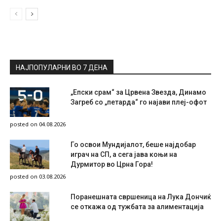
НАЈПОПУЛАРНИ ВО 7 ДЕНА
„Епски срам“ за Црвена Звезда, Динамо
Загреб со „петарда“ го најави плеј-офот
posted on 04.08.2026
Го освои Мундијалот, беше најдобар
играч на СП, а сега јава коњи на
Дурмитор во Црна Гора!
posted on 03.08.2026
Поранешната свршеница на Лука Дончиќ
се откажа од тужбата за алиментација