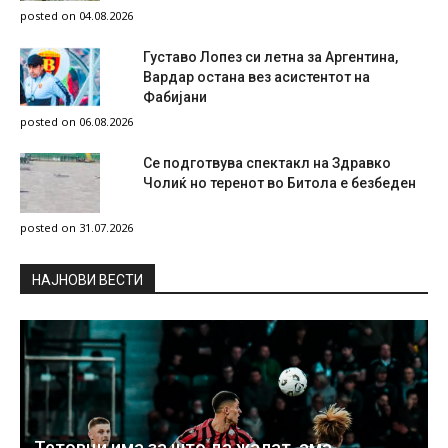
posted on 04.08.2026
Густаво Лопез си летна за Аргентина,
Вардар остана вез асистентот на
Фабијани
posted on 06.08.2026
Се подготвува спектакл на Здравко
Чолиќ но теренот во Битола е безбеден
posted on 31.07.2026
НAЈНОВИ ВЕСТИ
Тетовци има за што да жалат, ама