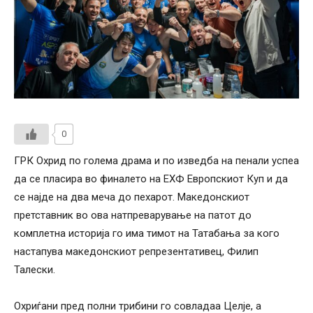
0
ГРК Охрид по голема драма и по изведба на пенали успеа
да се пласира во финалето на ЕХФ Европскиот Куп и да
се најде на два меча до пехарот. Македонскиот
претставник во ова натпреварување на патот до
комплетна историја го има тимот на Татабања за кого
настапува македонскиот репрезентативец, Филип
Талески.
Охриѓани пред полни трибини го совладаа Целје, а