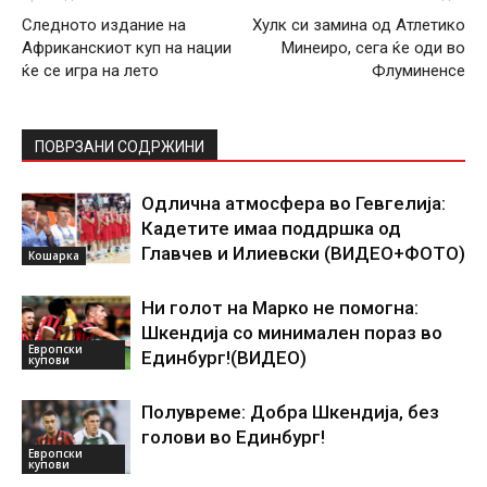
Следното издание на
Хулк си замина од Атлетико
Африканскиот куп на нации
Минеиро, сега ќе оди во
ќе се игра на лето
Флуминенсе
ПОВРЗАНИ СОДРЖИНИ
Одлична атмосфера во Гевгелија:
Кадетите имаа поддршка од
Главчев и Илиевски (ВИДЕО+ФОТО)
Кошарка
Ни голот на Марко не помогна:
Шкендија со минимален пораз во
Европски
Единбург!(ВИДЕО)
купови
Полувреме: Добра Шкендија, без
голови во Единбург!
Европски
купови