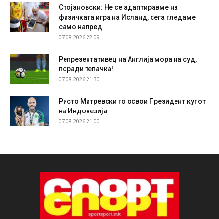
Стојановски: Не се адаптиравме на
физичката игра на Исланд, сега гледаме
само напред
07.08.2026 22:09
Репрезентативец на Англија мора на суд,
поради тепачка!
07.08.2026 21:30
Ристо Митревски го освои Президент купот
на Индонезија
07.08.2026 21:00