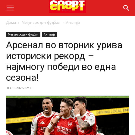
Дома
Меѓународен фудбал
Англија
Меѓународен фудбал
Англија
Арсенал во вторник урива
историски рекорд –
најмногу победи во една
сезона!
03.05.2026 22:30