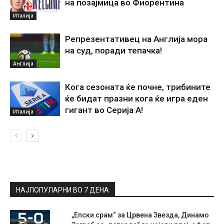
на позајмица во Фиорентина
Италија
Репрезентативец на Англија мора
на суд, поради тепачка!
Англија
Кога сезоната ќе почне, трибините
ќе бидат празни кога ќе игра еден
гигант во Серија А!
Италија
НАЈПОПУЛАРНИ ВО 7 ДЕНА
„Епски срам“ за Црвена Звезда, Динамо