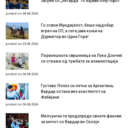
Загреб со „петарда“ го најави плеј-офот
posted on 04.08.2026
Го освои Мундијалот, беше најдобар
играч на СП, а сега јава коњи на
Дурмитор во Црна Гора!
posted on 03.08.2026
Поранешната свршеница на Лука Дончиќ
се откажа од тужбата за алиментација
posted on 04.08.2026
Густаво Лопез си летна за Аргентина,
Вардар остана вез асистентот на
Фабијани
posted on 06.08.2026
Мелсунген ги предупреди своите фанови
за мечот со Вардар во Скопје