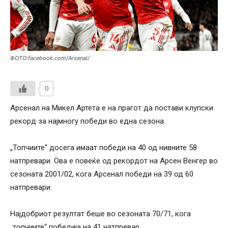
ФОТО:facebook.com/Arsenal/
0
Арсенал на Микел Артета е на прагот да постави клупски
рекорд за најмногу победи во една сезона.
„Топчиите“ досега имаат победи на 40 од нивните 58
натпревари. Ова е повеќе од рекордот на Арсен Венгер во
сезоната 2001/02, кога Арсенал победи на 39 од 60
натпревари.
Најдобриот резултат беше во сезоната 70/71, кога
„топчиите“ победија на 41 натпревар.