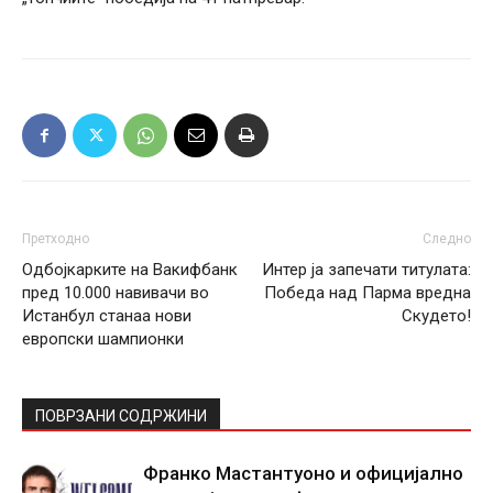
Претходно
Следно
Одбојкарките на Вакифбанк
Интер ја запечати титулата:
пред 10.000 навивачи во
Победа над Парма вредна
Истанбул станаа нови
Скудето!
европски шампионки
ПОВРЗАНИ СОДРЖИНИ
Франко Мастантуоно и официјално