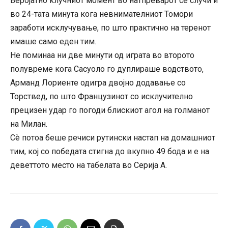
Веројатно клучниот момент во натпреварот се случи и
во 24-тата минута кога невнимателниот Томори
заработи исклучување, по што практично на теренот
имаше само еден тим.
Не поминаа ни две минути од играта во второто
полувреме кога Сасуоло го дуплираше водството,
Арманд Лориенте одигра двојно додавање со
Торствед, по што Французинот со исклучително
прецизен удар го погоди блискиот агол на голманот
на Милан.
Сè потоа беше речиси рутински настап на домашниот
тим, кој со победата стигна до вкупно 49 бода и е на
деветтото место на табелата во Серија А.