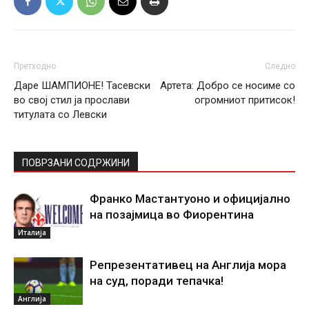
Претходно
Следно
Даре ШАМПИОНЕ! Тасевски
Артета: Добро се носиме со
во свој стил ја прослави
огромниот притисок!
титулата со Левски
ПОВРЗАНИ СОДРЖИНИ
Франко Мастантуоно и официјално
на позајмица во Фиорентина
Италија
Репрезентативец на Англија мора
на суд, поради тепачка!
Англија