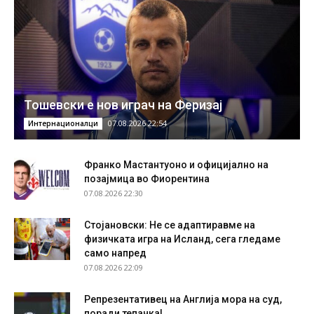
Тошевски е нов играч на Феризај
07.08.2026 22:54
Интернационалци
Франко Мастантуоно и официјално на
позајмица во Фиорентина
07.08.2026 22:30
Стојановски: Не се адаптиравме на
физичката игра на Исланд, сега гледаме
само напред
07.08.2026 22:09
Репрезентативец на Англија мора на суд,
поради тепачка!