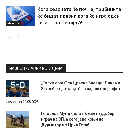
Кога сезоната ќе почне, трибините
ќе бидат празни кога ќе игра еден
гигант во Серија А!
Италија
НАЈПОПУЛАРНИ ВО 7 ДЕНА
„Епски срам“ за Црвена Звезда, Динамо
Загреб со „петарда“ го најави плеј-офот
posted on 04.08.2026
Го освои Мундијалот, беше најдобар
играч на СП, а сега јава коњи на
Дурмитор во Црна Гора!