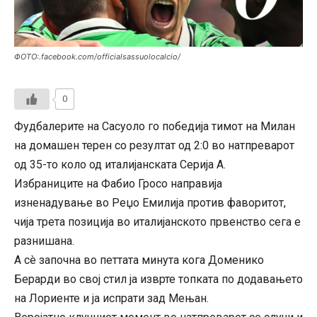
ФОТО:.facebook.com/officialsassuolocalcio/
0
Фудбалерите на Сасуоло го победија тимот на Милан
на домашен терен со резултат од 2:0 во натпреварот
од 35-то коло од италијанската Серија А.
Избраниците на Фабио Гросо направија
изненадување во Реџо Емилија против фаворитот,
чија трета позиција во италијанското првенство сега е
разнишана.
А сè започна во петтата минута кога Доменико
Берарди во свој стил ја изврте топката по додавањето
на Лориенте и ја испрати зад Мењан.