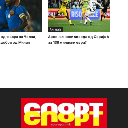
Англија
 одговара на Челзи,
Арсенал носи ѕвезда од Серија А
одобри од Милан
за 138 милиони евра?