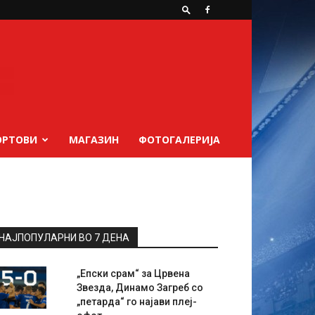
ОРТОВИ
МАГАЗИН
ФОТОГАЛЕРИЈА
НАЈПОПУЛАРНИ ВО 7 ДЕНА
„Епски срам“ за Црвена
Звезда, Динамо Загреб со
„петарда“ го најави плеј-