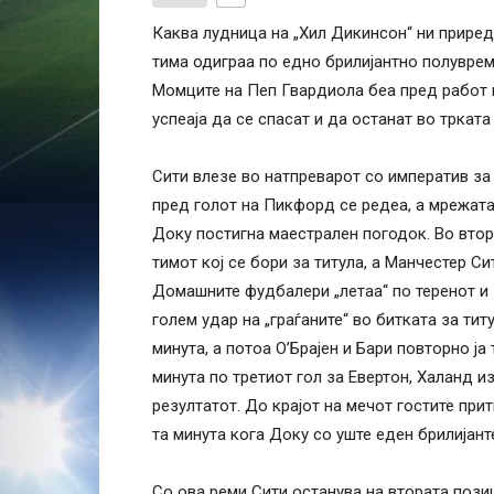
Каква лудница на „Хил Дикинсон“ ни приреди
тима одиграа по едно брилијантно полувреме
Момците на Пеп Гвардиола беа пред работ 
успеаја да се спасат и да останат во трката 
Сити влезе во натпреварот со императив з
пред голот на Пикфорд се редеа, а мрежата
Доку постигна маестрален погодок. Во втори
тимот кој се бори за титула, а Манчестер С
Домашните фудбалери „летаа“ по теренот и 
голем удар на „граѓаните“ во битката за тит
минута, а потоа О’Брајен и Бари повторно 
минута по третиот гол за Евертон, Халанд 
резултатот. До крајот на мечот гостите при
та минута кога Доку со уште еден брилијант
Со ова реми Сити останува на втората пози