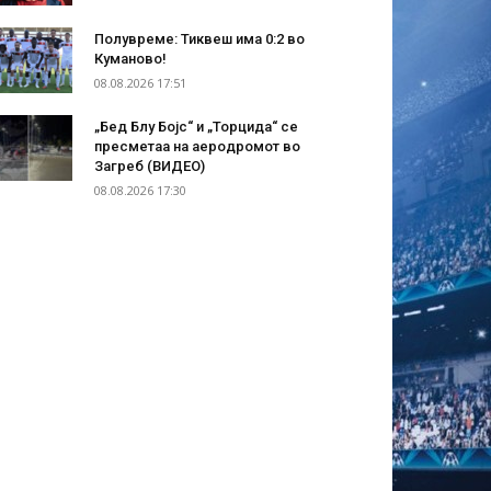
Полувреме: Тиквеш има 0:2 во
Куманово!
08.08.2026 17:51
„Бед Блу Бојс“ и „Торцида“ се
пресметаа на аеродромот во
Загреб (ВИДЕО)
08.08.2026 17:30