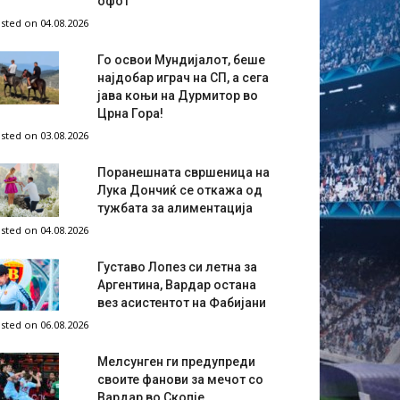
офот
sted on 04.08.2026
Го освои Мундијалот, беше
најдобар играч на СП, а сега
јава коњи на Дурмитор во
Црна Гора!
sted on 03.08.2026
Поранешната свршеница на
Лука Дончиќ се откажа од
тужбата за алиментација
sted on 04.08.2026
Густаво Лопез си летна за
Аргентина, Вардар остана
вез асистентот на Фабијани
sted on 06.08.2026
Мелсунген ги предупреди
своите фанови за мечот со
Вардар во Скопје