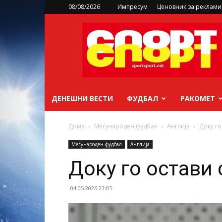
08/08/2026
Импресум
Ценовник за реклам
sportsport.mk
ДЕНЕШНИ ВЕСТИ
ФУДБАЛ
РАКОМЕТ
Дома
Меѓународен фудбал
Англија
Доку го
Меѓународен фудбал
Англија
Доку го остави 
04.05.2026 23:05