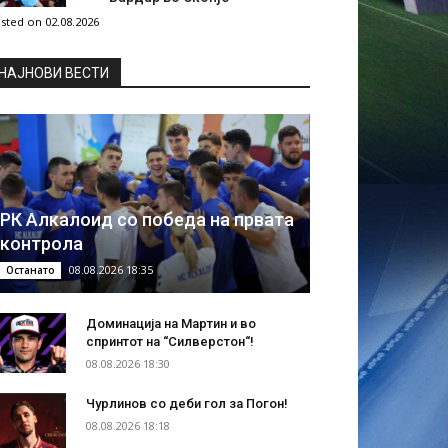
sted on 02.08.2026
НAЈНОВИ ВЕСТИ
РК Алкалоид со победа на првата
контрола
08.08.2026 18:35
Останато
Доминација на Мартин и во
спринтот на “Силверстон“!
08.08.2026 18:30
Чурлинов со деби гол за Погон!
08.08.2026 18:18