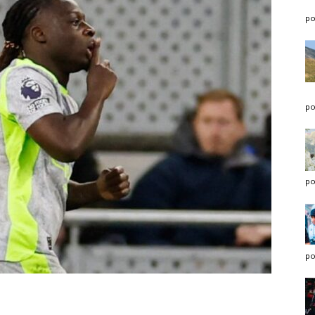
po
po
po
po