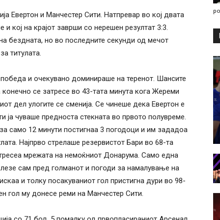
po
ја Евертон и Манчестер Сити. Натпревар во кој двата
 и кој на крајот заврши со нерешен резултат 3:3.
на бездната, но во последните секунди од мечот
за титулата.
а победа и очекувано доминираше на теренот. Шансите
 конечно се затресе во 43-тата минута кога Жереми
от дел улогите се сменија. Се чинеше дека Евертон е
ити ја чуваше предноста стекната во првото полувреме.
за само 12 минути постигнаа 3 погодоци и им зададоа
улата. Најпрво стрелаше резервистот Бари во 68-та
ја тресеа мрежата на немоќниот Донарума. Само една
излезе сам пред голманот и погоди за намалување на
тискаа и толку посакуваниот гол пристигна дури во 98-
ен гол му донесе реми на Манчестер Сити.
ција со 71 бод, 5 помалку од првопласираниот Арсенал,