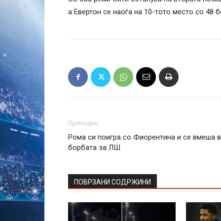
а Евертон се наоѓа на 10-тото место со 48 б
Претходно
Рома си поигра со Фиорентина и се вмеша 
борбата за ЛШ
ПОВРЗАНИ СОДРЖИНИ