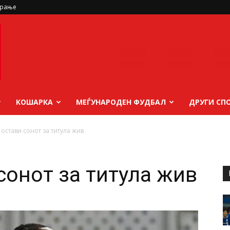
ирање
КОШАРКА
МЕЃУНАРОДЕН ФУДБАЛ
ДРУГИ СП
 остави сонот за титула жив
сонот за титула жив