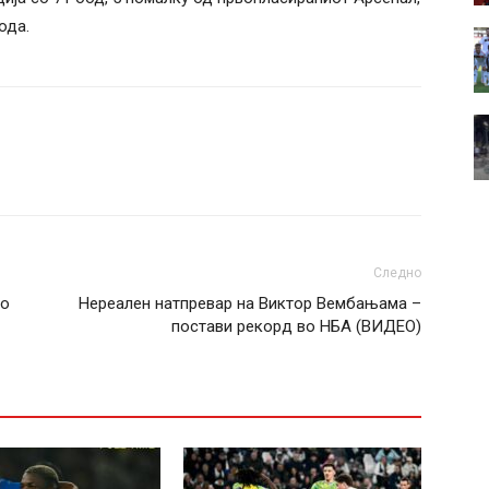
ода.
Следно
во
Нереален натпревар на Виктор Вембањама –
постави рекорд во НБА (ВИДЕО)