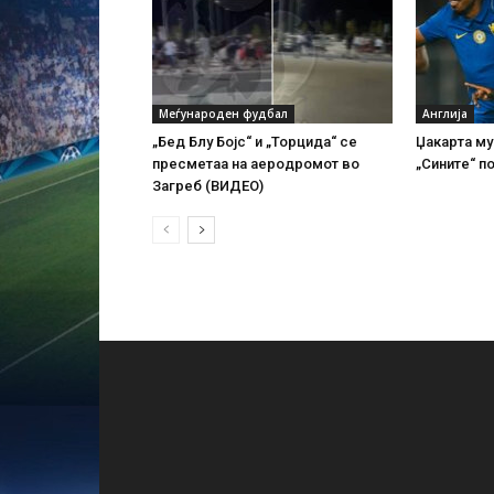
Меѓународен фудбал
Англија
„Бед Блу Бојс“ и „Торцида“ се
Џакарта му
пресметаа на аеродромот во
„Сините“ п
Загреб (ВИДЕО)