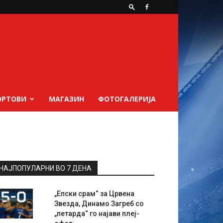
ОРТОВИ
МАГАЗИН
ФОТОГАЛЕРИЈА
НАЈПОПУЛАРНИ ВО 7 ДЕНА
„Епски срам“ за Црвена
Звезда, Динамо Загреб со
„петарда“ го најави плеј-