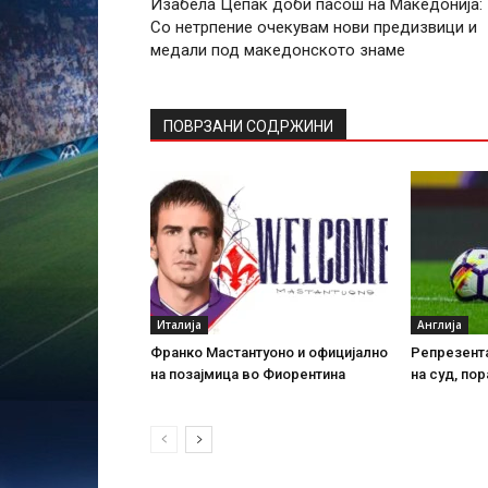
Изабела Цепак доби пасош на Македонија:
Со нетрпение очекувам нови предизвици и
медали под македонското знаме
ПОВРЗАНИ СОДРЖИНИ
Италија
Англија
Франко Мастантуоно и официјално
Репрезента
на позајмица во Фиорентина
на суд, пор