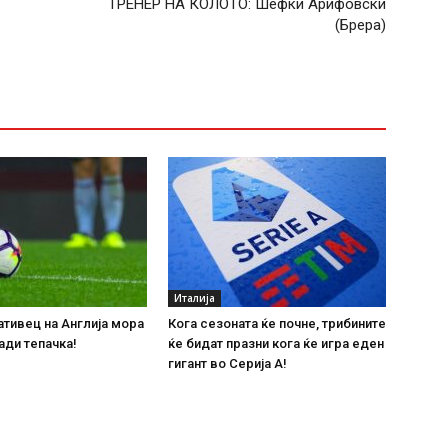
ТРЕНЕР НА КОЛОТО: Шефки Арифовски
(Брера)
Италија
тивец на Англија мора
Кога сезоната ќе почне, трибините
ади тепачка!
ќе бидат празни кога ќе игра еден
гигант во Серија А!