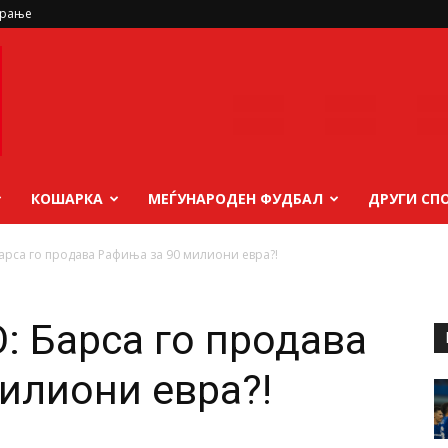
ирање
КОШАРКА
МЕЃУНАРОДЕН ФУДБАЛ
ДРУГИ СП
арса го продава Рафиња за 90 милиони евра?!
 Барса го продава
илиони евра?!