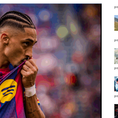
po
po
po
po