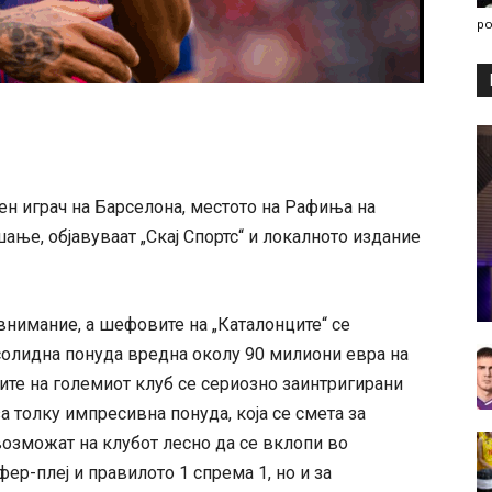
po
чен играч на Барселона, местото на Рафиња на
ање, објавуваат „Скај Спортс“ и локалното издание
нимание, а шефовите на „Каталонците“ се
олидна понуда вредна околу 90 милиони евра на
ите на големиот клуб се сериозно заинтригирани
 толку импресивна понуда, која се смета за
озможат на клубот лесно да се вклопи во
ер-плеј и правилото 1 спрема 1, но и за