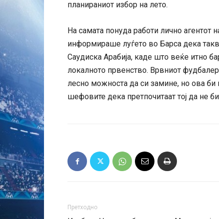
планираниот избор на лето.
На самата понуда работи лично агентот н
информираше луѓето во Барса дека таква
Саудиска Арабија, каде што веќе итно ба
локалното првенство. Врвниот фудбалер 
лесно можноста да си замине, но ова би
шефовите дека претпочитаат тој да не би
Претходно