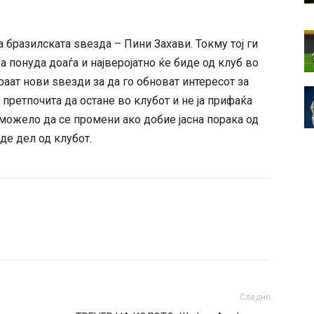
а бразилската ѕвезда – Пини Захави. Токму тој ги
 понуда доаѓа и најверојатно ќе биде од клуб во
раат нови ѕвезди за да го обноват интересот за
претпочита да остане во клубот и не ја прифаќа
 можело да се промени ако добие јасна порака од
де дел од клубот.
Следно