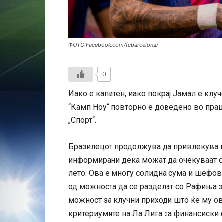
ФОТО:Facebook.com/fcbarcelona/
0
Иако е капитен, иако покрај Јамал е клу
“Камп Ноу“ повторно е доведено во праш
„Спорт“.
Бразилецот продолжува да привлекува в
информирани дека можат да очекуваат с
лето. Ова е многу солидна сума и шефов
од можноста да се разделат со Рафиња за
можност за клучни приходи што ќе му ов
критериумите на Ла Лига за финансиски ф