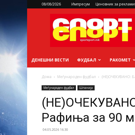
08/08/2026
Импресум
Ценовник за реклам
sportsport.mk
ДЕНЕШНИ ВЕСТИ
ФУДБАЛ
РАКОМЕТ
Дома
Меѓународен фудбал
(НЕ)ОЧЕКУВАНО: Б
Меѓународен фудбал
Шпанија
(НЕ)ОЧЕКУВАНО:
Рафиња за 90 м
04.05.2026 16:30