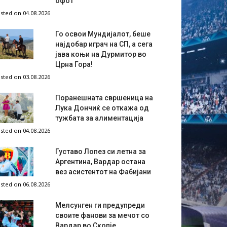
офот
sted on 04.08.2026
Го освои Мундијалот, беше
најдобар играч на СП, а сега
јава коњи на Дурмитор во
Црна Гора!
sted on 03.08.2026
Поранешната свршеница на
Лука Дончиќ се откажа од
тужбата за алиментација
sted on 04.08.2026
Густаво Лопез си летна за
Аргентина, Вардар остана
вез асистентот на Фабијани
sted on 06.08.2026
Мелсунген ги предупреди
своите фанови за мечот со
Вардар во Скопје