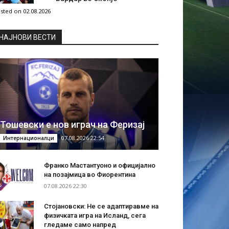
sted on 02.08.2026
НAЈНОВИ ВЕСТИ
Тошевски е нов играч на Феризај
07.08.2026 22:54
Интернационалци
Франко Мастантуоно и официјално
на позајмица во Фиорентина
07.08.2026 22:30
Стојановски: Не се адаптиравме на
физичката игра на Исланд, сега
гледаме само напред