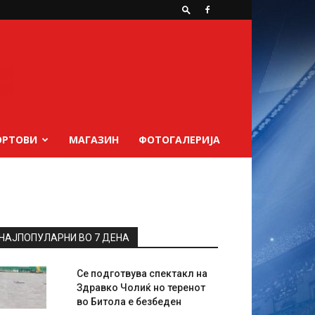
ОРТОВИ
МАГАЗИН
ФОТОГАЛЕРИЈА
НАЈПОПУЛАРНИ ВО 7 ДЕНА
Се подготвува спектакл на
Здравко Чолиќ но теренот
во Битола е безбеден