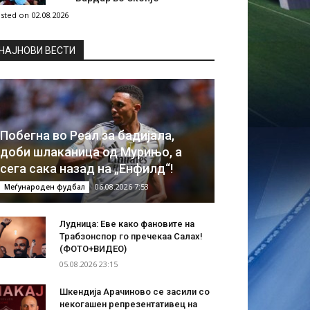
sted on 02.08.2026
НAЈНОВИ ВЕСТИ
Побегна во Реал за бадијала,
доби шлаканица од Мурињо, а
сега сака назад на „Енфилд“!
06.08.2026 7:53
Меѓународен фудбал
Лудница: Еве како фановите на
Трабзонспор го пречекаа Салах!
(ФОТО+ВИДЕО)
05.08.2026 23:15
Шкендија Арачиново се засили со
некогашен репрезентативец на