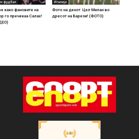
н фудбал
Италија
ве како фановите на
Фото на денот: Цел Милан во
р го пречекаа Салах!
дресот на Барези! (ФОТО)
ДЕО)