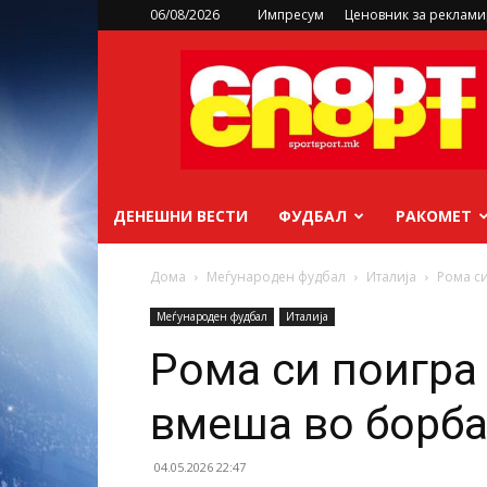
06/08/2026
Импресум
Ценовник за реклам
sportsport.mk
ДЕНЕШНИ ВЕСТИ
ФУДБАЛ
РАКОМЕТ
Дома
Меѓународен фудбал
Италија
Рома с
Меѓународен фудбал
Италија
Рома си поигра
вмеша во борба
04.05.2026 22:47