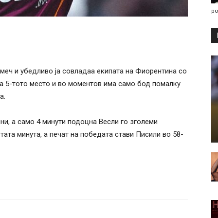
po
меч и убедливо ја совладаа екипата на Фиорентина со
 на 5-тото место и во моментов има само бод помалку
а.
ни, а само 4 минути подоцна Весли го зголеми
тата минута, а печат на победата стави Писили во 58-