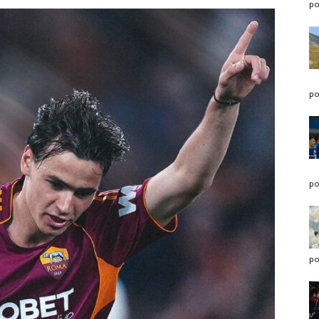
po
po
po
po