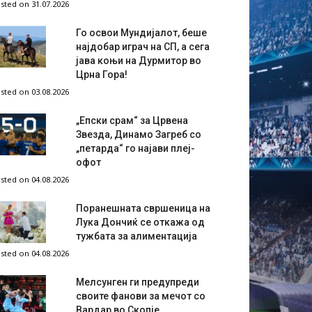
sted on 31.07.2026
Го освои Мундијалот, беше
најдобар играч на СП, а сега
јава коњи на Дурмитор во
Црна Гора!
sted on 03.08.2026
„Епски срам“ за Црвена
Звезда, Динамо Загреб со
„петарда“ го најави плеј-
офот
sted on 04.08.2026
Поранешната свршеница на
Лука Дончиќ се откажа од
тужбата за алиментација
sted on 04.08.2026
Мелсунген ги предупреди
своите фанови за мечот со
Вардар во Скопје