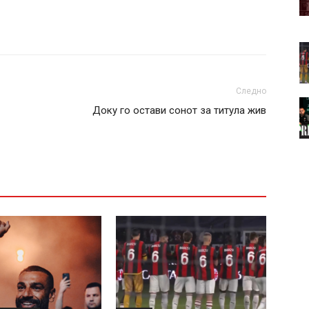
Следно
Доку го остави сонот за титула жив