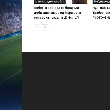
Меѓународен фудбал
Меѓународе
Побегна во Реал за бадијала,
Лудница: Е
доби шлаканица од Мурињо, а
Трабзонспо
сега сака назад на „Енфилд“!
(ФОТО+ВИ