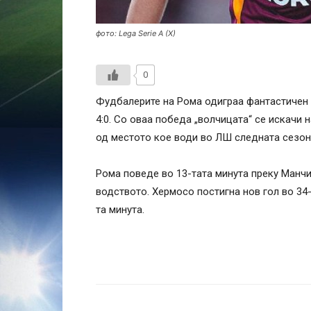
фото: Lega Serie A (X)
0
Фудбалерите на Рома одиграа фантастичен 
4:0. Со оваа победа „волчицата“ се искачи
од местото кое води во ЛШ следната сезон
Рома поведе во 13-тата минута преку Манчи
водството. Хермосо постигна нов гол во 34-
та минута.