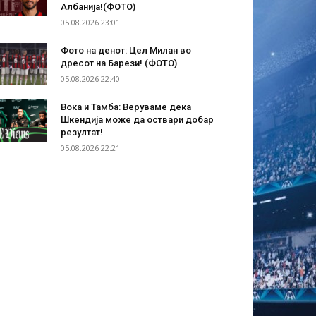
Албанија!(ФОТО)
05.08.2026 23:01
Фото на денот: Цел Милан во
дресот на Барези! (ФОТО)
05.08.2026 22:40
Вока и Тамба: Веруваме дека
Шкендија може да оствари добар
резултат!
05.08.2026 22:21