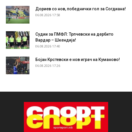
Дориев со нов, победнички гол за Согдиана!
06.08.2026 17:58
Судии за ПМФЛ: Трпчевски на дербито
Вардар – Шкендија!
06.08.2026 17:40
Бојан Крстевски е нов играч на Куманово!
06.08.2026 17:26