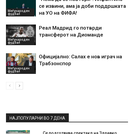
се извини, ама ја доби поддршката
Меѓународен
на УО на ФИФА!
фудбал
Реал Мадрид го потврди
трансферот на Диоманде
Меѓународен
фудбал
Официјално: Салах е нов играч на
Трабзонспор
Меѓународен
фудбал
НАЈПОПУЛАРНИ ВО 7 ДЕНА
Се подготвува спектакл на Здравко