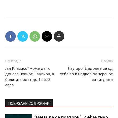
Претходно
Следно
„Ел Класико“ може да го
Лаутаро: Дадовме се од
донесе новиот шампион, а
себе во и надвор од теренот
билетите одат до 12.500
за титулата
евра
ПОВРЗАНИ СОДРЖИНИ
“Нема да се повтори“: Инфантино