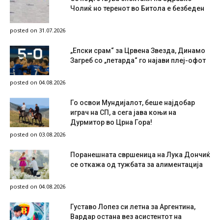
Чолиќ но теренот во Битола е безбеден
posted on 31.07.2026
„Епски срам“ за Црвена Звезда, Динамо
Загреб со „петарда“ го најави плеј-офот
posted on 04.08.2026
Го освои Мундијалот, беше најдобар
играч на СП, а сега јава коњи на
Дурмитор во Црна Гора!
posted on 03.08.2026
Поранешната свршеница на Лука Дончиќ
се откажа од тужбата за алиментација
posted on 04.08.2026
Густаво Лопез си летна за Аргентина,
Вардар остана вез асистентот на