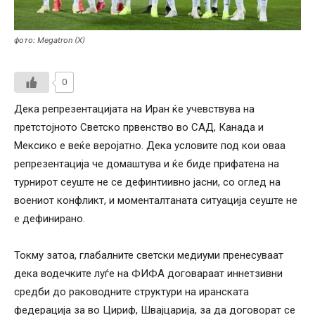
фото: Megatron (X)
0
Дека репрезентацијата на Иран ќе учевствува на
претстојното Светско првенство во САД, Канада и
Мексико е веќе веројатно. Дека условите под кои оваа
репрезентација че домаштува и ќе биде прифатена на
турнирот сеуште не се дефинтиивно јасни, со оглед на
воениот конфликт, и моменталтаната ситуација сеуште не
е дефинирано.
Токму затоа, глабалните светски медиуми пренесуваат
дека водечките луѓе на ФИФА договараат иннетзивни
средби до раководните структури на иранската
федерација за во Цириф, Швајцарија, за да договорат се