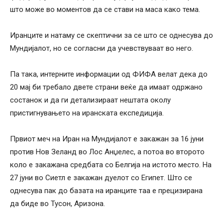
што може во моментов да се стави на маса како тема.
Иранците и натаму се скептични за се што се однесува до
Мундијалот, но се согласни да учевствуваат во него.
Па така, интерните информации од ФИФА велат дека до
20 мај би требало двете страни веќе да имаат одржано
состанок и да ги детализираат нештата околу
пристигнувањето на иранската експедиција.
Првиот меч на Иран на Мундијалот е закажан за 16 јуни
против Нов Зеланд во Лос Анџелес, а потоа во второто
коло е закажана средбата со Белгија на истото место. На
27 јуни во Сиетл е закажан дуелот со Египет. Што се
однесува пак до базата на иранците таа е прецизирана
да биде во Тусон, Аризона.