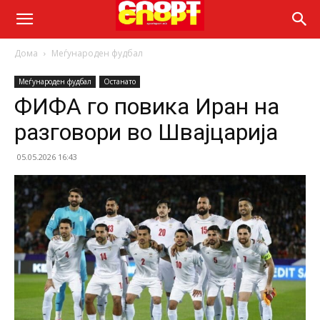
Дома
Меѓународен фудбал
Меѓународен фудбал
Останато
ФИФА го повика Иран на
разговори во Швајцарија
05.05.2026 16:43