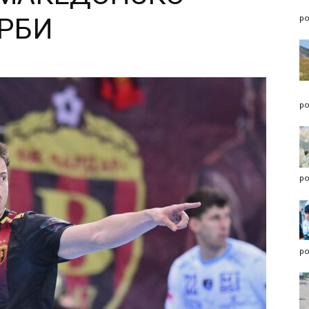
РБИ
po
po
po
po