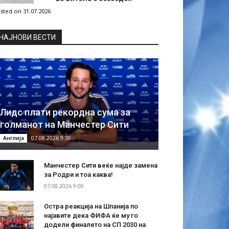
sted on 31.07.2026
НAЈНОВИ ВЕСТИ
Лидс плати рекордна сума за
голманот на Манчестер Сити
07.08.2026 9:30
Англија
Манчестер Сити веќе најде замена
за Родри и тоа каква!
07.08.2026 9:00
Остра реакција на Шпанија по
најавите дека ФИФА ќе му го
додели финалето на СП 2030 на