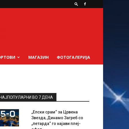
ОРТОВИ
МАГАЗИН
ФОТОГАЛЕРИЈА
НАЈПОПУЛАРНИ ВО 7 ДЕНА
„Епски срам“ за Црвена
Звезда, Динамо Загреб со
„петарда“ го најави плеј-