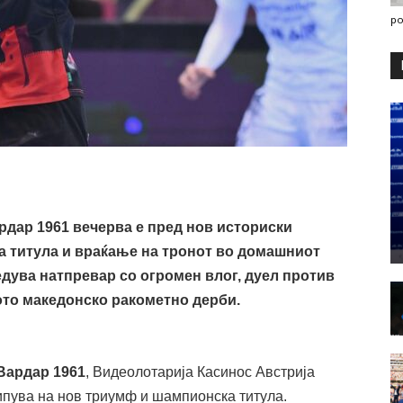
po
рдар 1961
вечерва е пред нов историски
а титула и враќање на тронот во домашниот
дува натпревар со огромен влог, дуел против
ото македонско ракометно дерби.
Вардар 1961
, Видеолотарија Касинос Австрија
типува на нов триумф и шампионска титула.