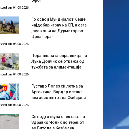
офот
sted on 04.08.2026
Го освои Мундијалот, беше
најдобар играч на СП, а сега
јава коњи на Дурмитор во
Црна Гора!
sted on 03.08.2026
Поранешната свршеница на
Лука Дончиќ се откажа од
тужбата за алиментација
sted on 04.08.2026
Густаво Лопез си летна за
Аргентина, Вардар остана
вез асистентот на Фабијани
sted on 06.08.2026
Се подготвува спектакл на
Здравко Чолиќ но теренот
во Битола е безбеден