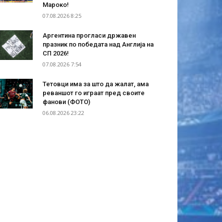
Мароко!
07.08.2026 8:25
Аргентина прогласи државен
празник по победата над Англија на
СП 2026!
07.08.2026 7:54
Тетовци има за што да жалат, ама
реваншот го играат пред своите
фанови (ФОТО)
06.08.2026 23:22