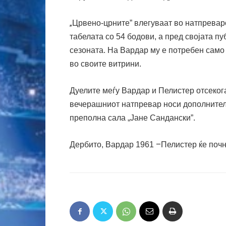
„
Црвено-црните” влегуваат во натпревар
табелата со 54 бодови, а пред својата пу
сезоната. На Вардар му е потребен само
во своите витрини.
Дуелите меѓу Вардар и Пелистер отсеког
вечерашниот натпревар носи дополнител
преполна сала „Јане Сандански”.
–
Дербито, Вардар
1961
Пелистер ќе почн