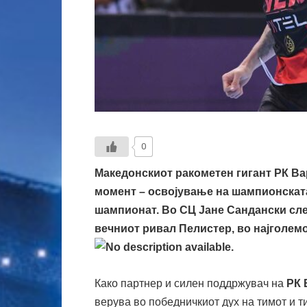
0
Македонскиот ракометен гигант
РК Ва
момент – освојување на шампионскат
шампионат. Во СЦ Јане Сандански сле
вечниот ривал Пелистер, во најголем
Како партнер и силен поддржувач на
РК 
верува во победничкиот дух на тимот и 