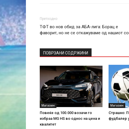
Претходно
ТФТ во нов обид за АБА-лига: Борац е
фаворит, но не се откажуваме од нашиот со
ПОВРЗАНИ СОДРЖИНИ
Магазин
Магазин
Повеќе од 100.000 возачи го
Страшно: П
избраа MG HS во однос на цена и
фудбалер у
квалитет