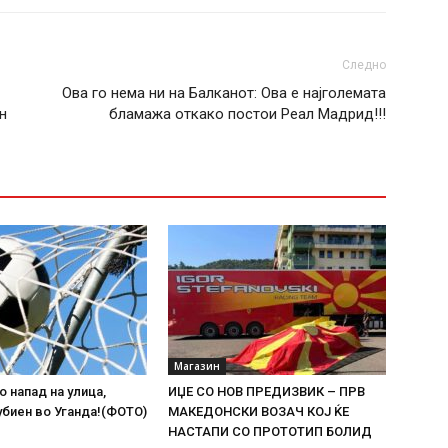
Следно
Ова го нема ни на Балканот: Ова е најголемата
н
бламажа откако постои Реал Мадрид!!!
Магазин
о напад на улица,
ИЏЕ СО НОВ ПРЕДИЗВИК – ПРВ
биен во Уганда!(ФОТО)
МАКЕДОНСКИ ВОЗАЧ КОЈ ЌЕ
НАСТАПИ СО ПРОТОТИП БОЛИД