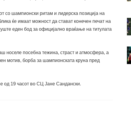
от со шампионски ритам и лидерска позиција на
блика ќе имаат можност да стават конечен печат на
 уште еден бод за официјално враќање на титулата
аш носеле посебна тежина, страст и атмосфера, а
ен мотив, борба за шампионската круна пред
е од 19 часот
во СЦ Јане Сандански.