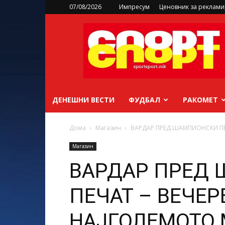
07/08/2026
Импресум
Ценовник за реклам
sportsport.mk
ДЕНЕШНИ ВЕСТИ
ФУДБАЛ
РАКОМЕТ
Дома
Магазин
ВАРДАР ПРЕД ШАМПИОНСКИ ПЕ
Магазин
ВАРДАР ПРЕД
ПЕЧАТ – ВЕЧЕР
НАЈГОЛЕМОТО