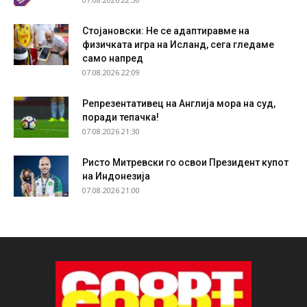
Стојановски: Не се адаптиравме на
физичката игра на Исланд, сега гледаме
само напред
07.08.2026 22:09
Репрезентативец на Англија мора на суд,
поради тепачка!
07.08.2026 21:30
Ристо Митревски го освои Президент купот
на Индонезија
07.08.2026 21:00