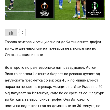
0
Европа вечерва и официјално ги доби финалните двојки
во уште две европски натпреварувања, покрај она во
Лигата на шампионите.
Во второто по ранг европско натпреварување, Астон
Вила го прегази Нотингем Форест во реванш дуелот од
англиската пресметка со високи 4:0 и по минималниот
пораз на првиот натпревар, момците на Унаи Емери на 20
мај патуваат за Истанбул, каде ќе се сретнат со Фрајбург
во битката за европскиот трофеј. Оли Воткинс го
постигна водечкиот гол за домашните во 36. минута, по