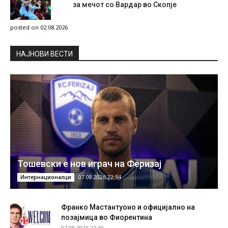
за мечот со Вардар во Скопје
posted on 02.08.2026
НAЈНОВИ ВЕСТИ
Тошевски е нов играч на Феризај
07.08.2026 22:54
Интернационалци
Франко Мастантуоно и официјално на
позајмица во Фиорентина
07.08.2026 22:30