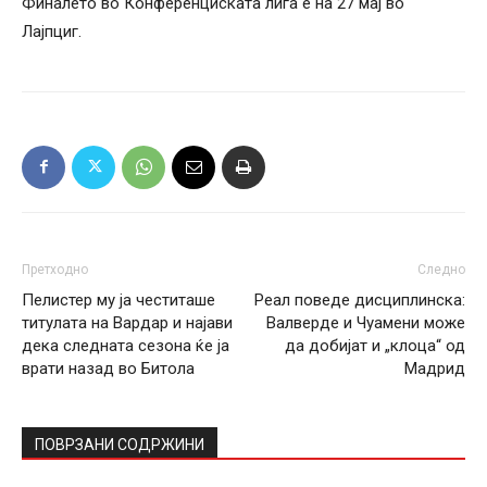
Финалето во Конференциската лига е на 27 мај во
Лајпциг.
Претходно
Следно
Пелистер му ја честиташе
Реал поведе дисциплинска:
титулата на Вардар и најави
Валверде и Чуамени може
дека следната сезона ќе ја
да добијат и „клоца“ од
врати назад во Битола
Мадрид
ПОВРЗАНИ СОДРЖИНИ