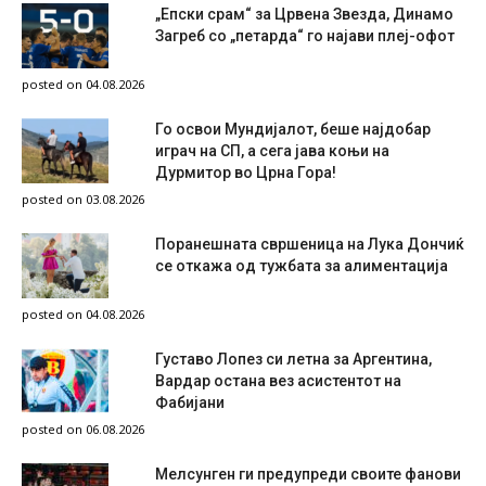
„Епски срам“ за Црвена Звезда, Динамо
Загреб со „петарда“ го најави плеј-офот
posted on 04.08.2026
Го освои Мундијалот, беше најдобар
играч на СП, а сега јава коњи на
Дурмитор во Црна Гора!
posted on 03.08.2026
Поранешната свршеница на Лука Дончиќ
се откажа од тужбата за алиментација
posted on 04.08.2026
Густаво Лопез си летна за Аргентина,
Вардар остана вез асистентот на
Фабијани
posted on 06.08.2026
Мелсунген ги предупреди своите фанови