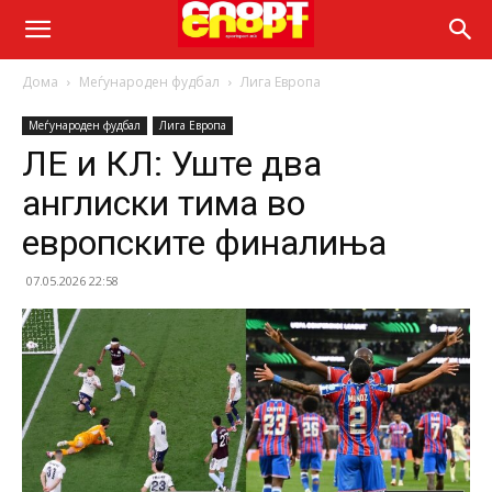
Дома
Меѓународен фудбал
Лига Европа
Меѓународен фудбал
Лига Европа
ЛЕ и КЛ: Уште два
англиски тима во
европските финалиња
07.05.2026 22:58