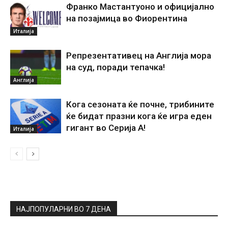
Франко Мастантуоно и официјално
на позајмица во Фиорентина
Италија
Репрезентативец на Англија мора
на суд, поради тепачка!
Англија
Кога сезоната ќе почне, трибините
ќе бидат празни кога ќе игра еден
гигант во Серија А!
Италија
НАЈПОПУЛАРНИ ВО 7 ДЕНА