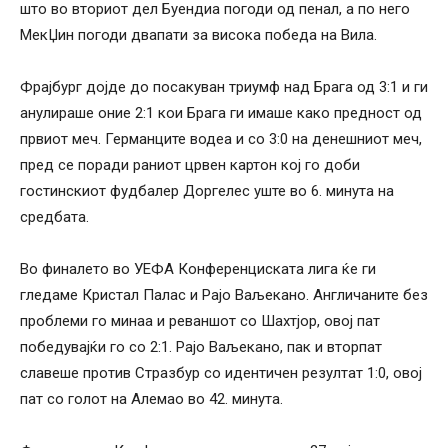
што во вториот дел Буендиа погоди од пенал, а по него
МекЏин погоди двапати за висока победа на Вила.
Фрајбург дојде до посакуван триумф над Брага од 3:1 и ги
анулираше оние 2:1 кои Брага ги имаше како предност од
првиот меч. Германците водеа и со 3:0 на денешниот меч,
пред се поради раниот црвен картон кој го доби
гостинскиот фудбалер Доргелес уште во 6. минута на
средбата.
Во финалето во УЕФА Конференциската лига ќе ги
гледаме Кристал Палас и Рајо Ваљекано. Англичаните без
проблеми го минаа и реваншот со Шахтјор, овој пат
победувајќи го со 2:1. Рајо Ваљекано, пак и вторпат
славеше против Стразбур со идентичен резултат 1:0, овој
пат со голот на Алемао во 42. минута.