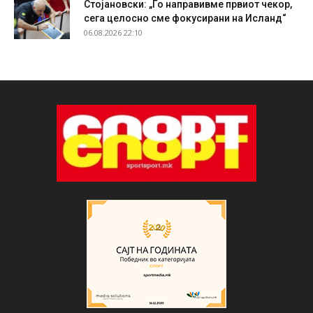
Стојановски: „Го направивме првиот чекор,
сега целосно сме фокусирани на Исланд“
06.08.2026 22:10