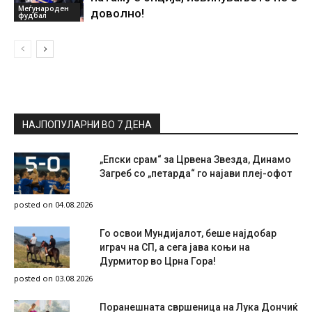
Меѓународен
доволно!
фудбал
НАЈПОПУЛАРНИ ВО 7 ДЕНА
„Епски срам“ за Црвена Звезда, Динамо
Загреб со „петарда“ го најави плеј-офот
posted on 04.08.2026
Го освои Мундијалот, беше најдобар
играч на СП, а сега јава коњи на
Дурмитор во Црна Гора!
posted on 03.08.2026
Поранешната свршеница на Лука Дончиќ