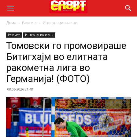
Дома
Ракомет
Интернационални
Ракомет
Интернационални
Томовски го промовираше
Битигхајм во елитната
ракометна лига во
Германија! (ФОТО)
08.05.2026 21:48