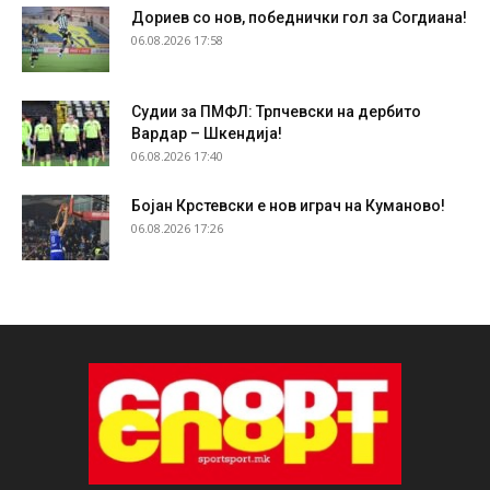
Дориев со нов, победнички гол за Согдиана!
06.08.2026 17:58
Судии за ПМФЛ: Трпчевски на дербито
Вардар – Шкендија!
06.08.2026 17:40
Бојан Крстевски е нов играч на Куманово!
06.08.2026 17:26