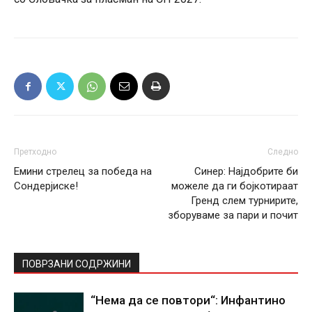
Претходно
Следно
Емини стрелец за победа на
Синер: Најдобрите би
Сондерјиске!
можеле да ги бојкотираат
Гренд слем турнирите,
зборуваме за пари и почит
ПОВРЗАНИ СОДРЖИНИ
“Нема да се повтори“: Инфантино