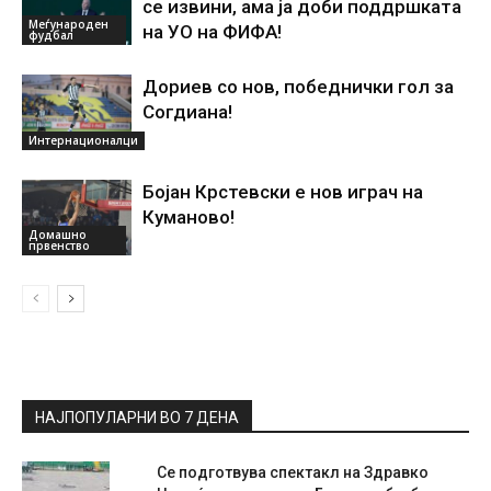
се извини, ама ја доби поддршката
Меѓународен
на УО на ФИФА!
фудбал
Дориев со нов, победнички гол за
Согдиана!
Интернационалци
Бојан Крстевски е нов играч на
Куманово!
Домашно
првенство
НАЈПОПУЛАРНИ ВО 7 ДЕНА
Се подготвува спектакл на Здравко