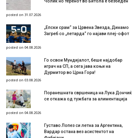
Чолиќ но теренот во Битола е безбеден
posted on 31.07.2026
„Епски срам“ за Црвена Звезда, Динамо
Загреб со „петарда“ го најави плеј-офот
posted on 04.08.2026
Го освои Мундијалот, беше најдобар
играч на СП, а сега јава коњи на
Дурмитор во Црна Гора!
posted on 03.08.2026
Поранешната свршеница на Лука Дончиќ
се откажа од тужбата за алиментација
posted on 04.08.2026
Густаво Лопез си летна за Аргентина,
Вардар остана вез асистентот на
Фабијани