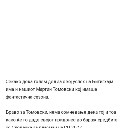
Секако дека голем дел за овој успех на Битигхајм
има и нашиот Мартин Томовски кој имаше
фантастична сезона.
Браво за Томовски, нема сомневање дека тој и тоа
како ќе го даде својот придонес во бараж средбите
со Словачка за пласман на СП 2027.