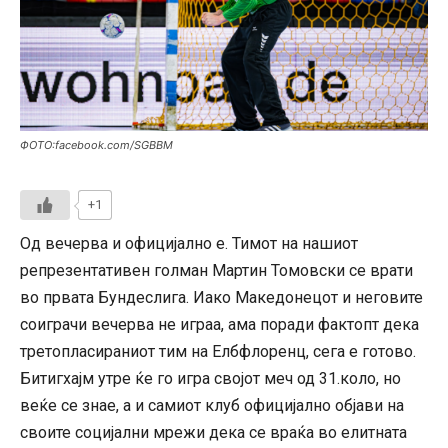
ФОТО:facebook.com/SGBBM
+1
Од вечерва и официјално е. Тимот на нашиот
репрезентативен голман Мартин Томовски се врати
во првата Бундеслига. Иако Македонецот и неговите
соиграчи вечерва не играа, ама поради фактопт дека
третопласираниот тим на Елбфлоренц, сега е готово.
Битигхајм утре ќе го игра својот меч од 31.коло, но
веќе се знае, а и самиот клуб официјално објави на
своите социјални мрежи дека се враќа во елитната