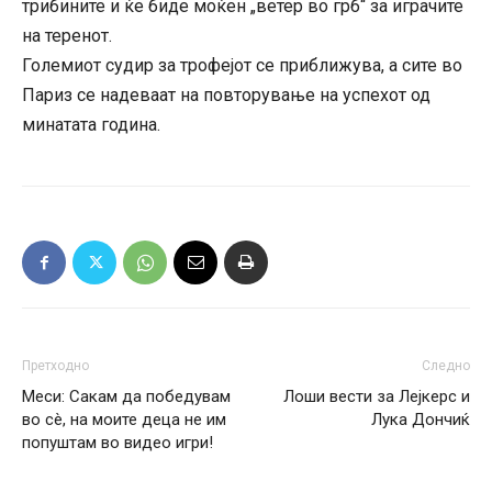
трибините и ќе биде моќен „ветер во грб“ за играчите
на теренот.
Големиот судир за трофејот се приближува, а сите во
Париз се надеваат на повторување на успехот од
минатата година.
Претходно
Следно
Меси: Сакам да победувам
Лоши вести за Лејкерс и
во сè, на моите деца не им
Лука Дончиќ
попуштам во видео игри!