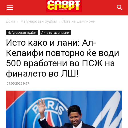
Дома
Меѓународен фудбал
Лига на шампиони
Меѓународен фудбал
Лига на шампиони
Исто како и лани: Ал-
Келаифи повторно ќе води
500 вработени во ПСЖ на
финалето во ЛШ!
09.05.2026 9:27