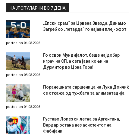
НАЈПОПУЛАРНИ ВО 7 ДЕНА
„Епски срам“ за Црвена Звезда, Динамо
Загреб со „петарда“ го најави плеј-офот
posted on 04.08.2026
Го освои Мундијалот, беше најдобар
играч на СП, а сега јава коњи на
Дурмитор во Црна Гора!
posted on 03.08.2026
Поранешната свршеница на Лука Дончиќ
се откажа од тужбата за алиментација
posted on 04.08.2026
Густаво Лопез си летна за Аргентина,
Вардар остана вез асистентот на
Фабијани