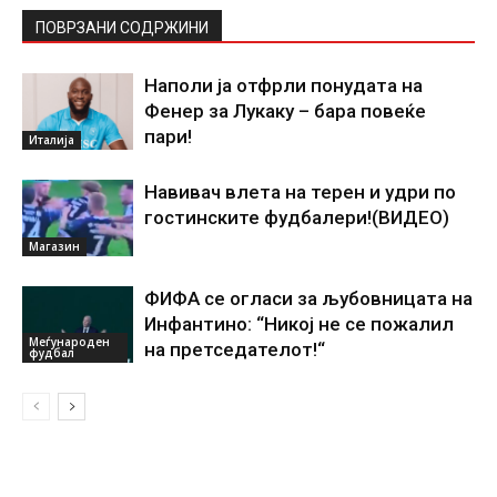
ПОВРЗАНИ СОДРЖИНИ
Наполи ја отфрли понудата на
Фенер за Лукаку – бара повеќе
пари!
Италија
Навивач влета на терен и удри по
гостинските фудбалери!(ВИДЕО)
Магазин
ФИФА се огласи за љубовницата на
Инфантино: “Никој не се пожалил
Меѓународен
на претседателот!“
фудбал