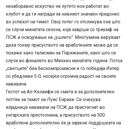
незаборавно искуство на луѓето кои работат во
клубот и да ги награди за нивниот значаен придонес
во успехот на тимот. Овој потег го отсликува она што
се случи минатата сезона, која заврши со триумф на
ПСЖ и освојување на „ушлето“. Многумина веруваат
дека токму присуството на вработените може да се
покаже како талисман за Парижаните, како што се
случи во финалето во Минхен минатата година. Потоа
„светците“ беа бескомпромисни и го победија Интер
со убедливи 5-0, носејќи огромна радост на своите
навивачи.
Гестот на Ал-Келаифи се смета и за дополнителен
поттик за тимот на Луис Енрике. Се очекува
илјадници навивачи на ПСЖ да пристигнат во
унгарската престолнина, а присуството на 500
вработени дополнително ќе ја зајакне поддршката на