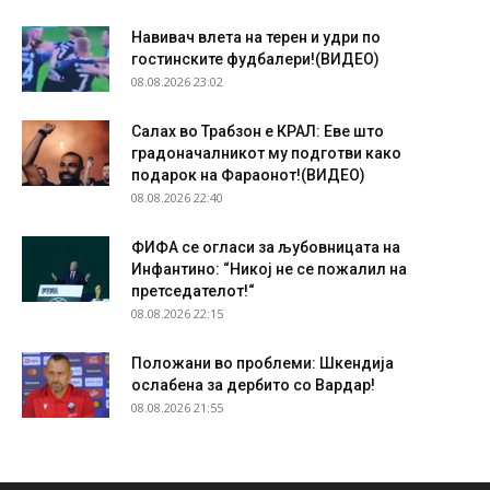
Навивач влета на терен и удри по
гостинските фудбалери!(ВИДЕО)
08.08.2026 23:02
Салах во Трабзон е КРАЛ: Еве што
градоначалникот му подготви како
подарок на Фараонот!(ВИДЕО)
08.08.2026 22:40
ФИФА се огласи за љубовницата на
Инфантино: “Никој не се пожалил на
претседателот!“
08.08.2026 22:15
Положани во проблеми: Шкендија
ослабена за дербито со Вардар!
08.08.2026 21:55