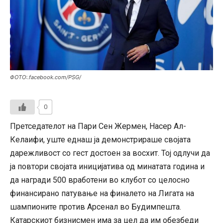
ФОТО:.facebook.com/PSG/
0
Претседателот на Пари Сен Жермен, Насер Ал-
Келаифи, уште еднаш ја демонстрираше својата
дарежливост со гест достоен за восхит. Тој одлучи да
ја повтори својата иницијатива од минатата година и
да награди 500 вработени во клубот со целосно
финансирано патување на финалето на Лигата на
шампионите против Арсенал во Будимпешта.
Катарскиот бизнисмен има за цел да им обезбеди