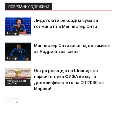
ПОВРЗАНИ СОДРЖИНИ
Лидс плати рекордна сума за
голманот на Манчестер Сити
Англија
Манчестер Сити веќе најде замена
за Родри и тоа каква!
Англија
Остра реакција на Шпанија по
најавите дека ФИФА ќе му го
Меѓународен
додели финалето на СП 2030 на
фудбал
Мароко!