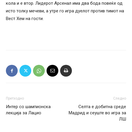
кола и е втор. Лидерот Арсенал има два бода повеќе од
исто толку мечеви, а утре го игра дуелот против тимот на
Вест Хем на гости.
Претходно
Следно
Интер со шампионска
Селта е добитна среде
лекција за Лацио
Мадрид и сеуште во игра за
ЛШ