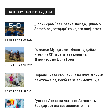
НАЈПОПУЛАРНИ ВО 7 ДЕНА
„Епски срам“ за Црвена Звезда, Динамо
Загреб со „петарда“ го најави плеј-офот
posted on 04.08.2026
Го освои Мундијалот, беше најдобар
играч на СП, а сега јава коњи на
Дурмитор во Црна Гора!
posted on 03.08.2026
Поранешната свршеница на Лука Дончиќ
се откажа од тужбата за алиментација
posted on 04.08.2026
Густаво Лопез си летна за Аргентина,
Вардар остана вез асистентот на