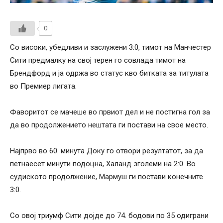
0
Со високи, убедливи и заслужени 3:0, тимот на Манчестер
Сити предмалку на свој терен го совлада тимот на
Брендфорд и ја одржа во статус кво битката за титулата
во Премиер лигата.
Фаворитот се мачеше во првиот дел и не постигна гол за
да во продолжението нештата ги постави на свое место.
Најпрво во 60. минута Доку го отвори резултатот, за да
петнаесет минути подоцна, Халанд зголеми на 2:0. Во
судиското продолжение, Мармуш ги постави конечните
3:0.
Со овој триумф Сити дојде до 74. бодови по 35 одиграни