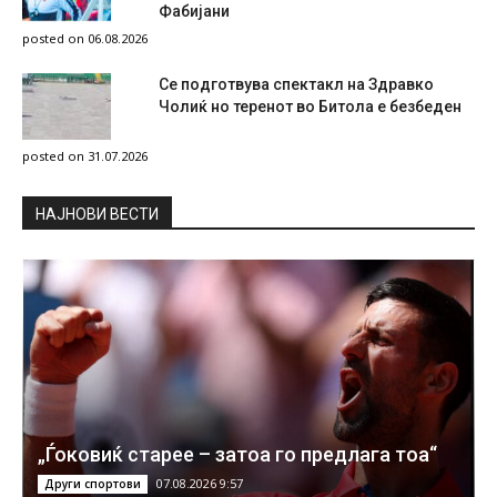
Фабијани
posted on 06.08.2026
Се подготвува спектакл на Здравко
Чолиќ но теренот во Битола е безбеден
posted on 31.07.2026
НAЈНОВИ ВЕСТИ
„Ѓоковиќ старее – затоа го предлага тоа“
07.08.2026 9:57
Други спортови