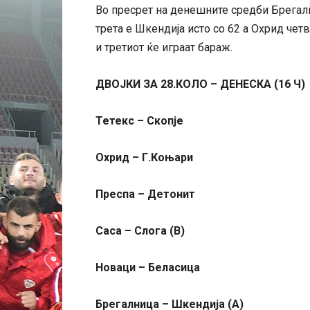
Во пресрет на денешните средби Брегални
трета е Шкендија исто со 62 а Охрид чет
и третиот ќе играат бараж.
ДВОЈКИ ЗА 28.КОЛО – ДЕНЕСКА (16 Ч)
Тетекс – Скопје
Охрид – Г.Коњари
Преспа – Детонит
Саса – Слога (В)
Новаци – Беласица
Брегалница – Шкендија (А)