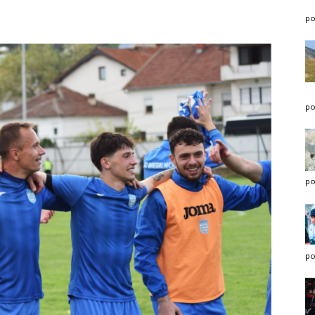
po
po
po
po