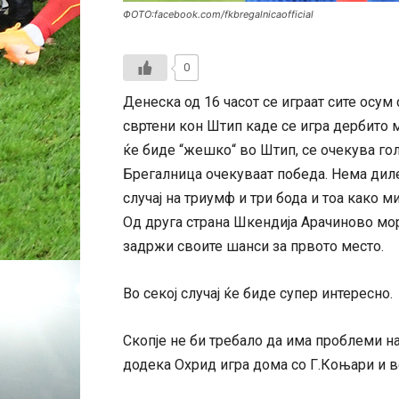
ФОТО:facebook.com/fkbregalnicaofficial
0
Денеска од 16 часот се играат сите осум
свртени кон Штип каде се игра дербито 
ќе биде “жешко“ во Штип, се очекува го
Брегалница очекуваат победа. Нема диле
случај на триумф и три бода и тоа како 
Од друга страна Шкендија Арачиново мора
задржи своите шанси за првото место.
Во секој случај ќе биде супер интересно.
Скопје не би требало да има проблеми на
додека Охрид игра дома со Г.Коњари и в