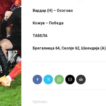
Вардар (Н) – Осогово
Кожув – Победа
ТАБЕЛА
Брегалница 64, Скопје 62, Шкендија (А)
Претходно