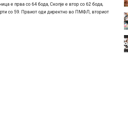
ца е прва со 64 бода, Скопје е втор со 62 бода,
врти со 59. Првиот оди директно во ПМФЛ, вториот