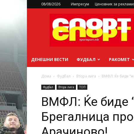
08/08/2026
Импресум
Ценовник за реклам
sportsport.mk
ДЕНЕШНИ ВЕСТИ
ФУДБАЛ
РАКОМЕТ
Дома
Фудбал
Втора лига
ВМФЛ: Ќе биде “ж
Фудбал
Втора лига
ТОП
ВМФЛ: Ќе биде 
Брегалница про
Арачиново!