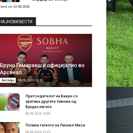
sted on 02.08.2026
НAЈНОВИ ВЕСТИ
Бруно Гимараеш и официјално во
Арсенал
08.08.2026 14:30
Англија
Претседателот на Баерн со
критика другите тимови од
Бундеслигата
08.08.2026 14:00
Почина таткото на Лионел Меси
08.08.2026 13:25