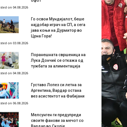
офот
sted on 04.08.2026
Го освои Мундијалот, беше
најдобар играч на СП, а сега
јава коњи на Дурмитор во
Црна Гора!
sted on 03.08.2026
Поранешната свршеница на
Лука Дончиќ се откажа од
тужбата за алиментација
sted on 04.08.2026
Густаво Лопез си летна за
Аргентина, Вардар остана
вез асистентот на Фабијани
sted on 06.08.2026
Мелсунген ги предупреди
своите фанови за мечот со
Вардар во Скопје