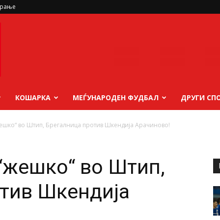
ирање
КОШАРКА
МЕЃУНАРОДЕН ФУДБАЛ
ДРУГИ СП
ешко“ во Штип, Брегалница против Шкендија Арачиново!
“жешко“ во Штип,
тив Шкендија