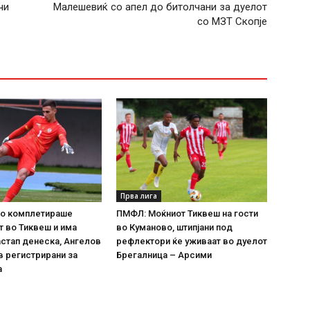
чи
Малешевиќ со апел до битолчани за дуелот
со МЗТ Скопје
Прва лига
го комплетираше
ПМФЛ: Моќниот Тиквеш на гости
 во Тиквеш и има
во Куманово, штипјани под
астап денеска, Ангелов
рефлектори ќе уживаат во дуелот
 регистрирани за
Брегалница – Арсими
а