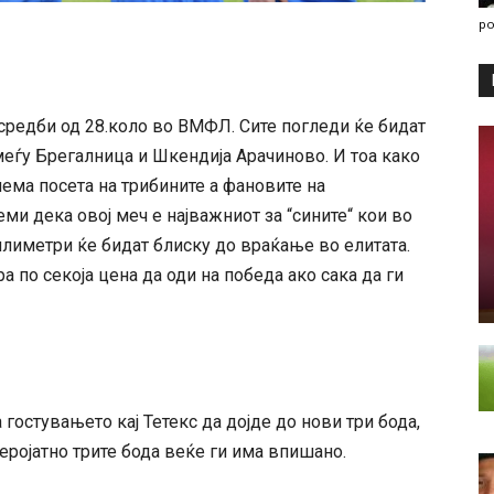
po
 средби од 28.коло во ВМФЛ. Сите погледи ќе бидат
меѓу Брегалница и Шкендија Арачиново. И тоа како
лема посета на трибините а фановите на
ми дека овој меч е најважниот за “сините“ кои во
милиметри ќе бидат блиску до враќање во елитата.
 по секоја цена да оди на победа ако сака да ги
 гостувањето кај Тетекс да дојде до нови три бода,
еројатно трите бода веќе ги има впишано.