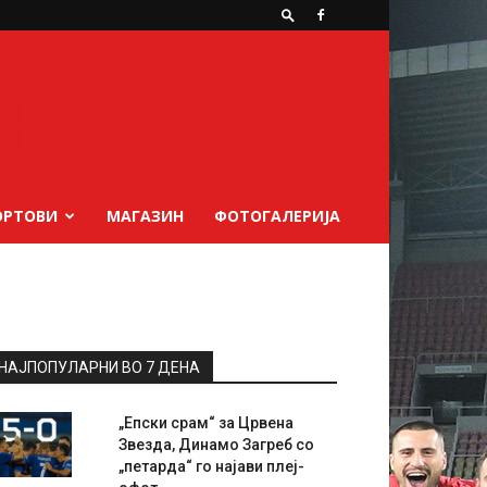
ОРТОВИ
МАГАЗИН
ФОТОГАЛЕРИЈА
НАЈПОПУЛАРНИ ВО 7 ДЕНА
„Епски срам“ за Црвена
Звезда, Динамо Загреб со
„петарда“ го најави плеј-