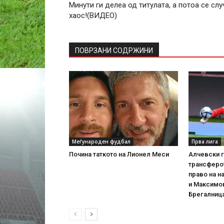
Минути ги делеа од титулата, а потоа се слу
хаос!(ВИДЕО)
ПОВРЗАНИ СОДРЖИНИ
Меѓународен фудбал
Прва лига
Почина таткото на Лионел Меси
Алчевски 
трансферот
право на н
и Максимов
Брегалниц