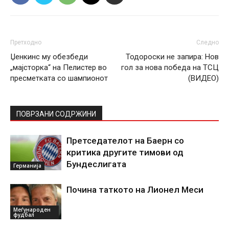
Претходно
Следно
Џенкинс му обезбеди
Тодороски не запира: Нов
„мајсторка“ на Пелистер во
гол за нова победа на ТСЦ
пресметката со шампионот
(ВИДЕO)
ПОВРЗАНИ СОДРЖИНИ
Претседателот на Баерн со
критика другите тимови од
Бундеслигата
Германија
Почина таткото на Лионел Меси
Меѓународен
фудбал