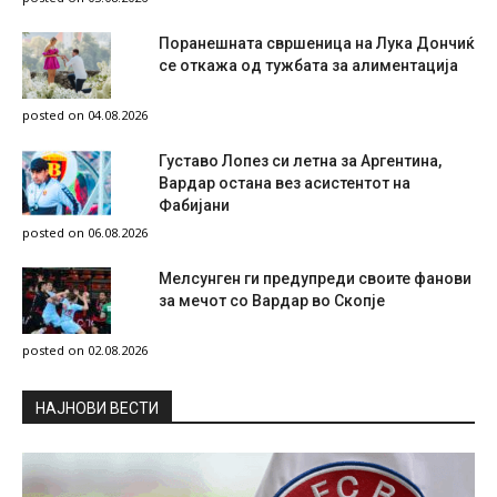
Поранешната свршеница на Лука Дончиќ
се откажа од тужбата за алиментација
posted on 04.08.2026
Густаво Лопез си летна за Аргентина,
Вардар остана вез асистентот на
Фабијани
posted on 06.08.2026
Мелсунген ги предупреди своите фанови
за мечот со Вардар во Скопје
posted on 02.08.2026
НAЈНОВИ ВЕСТИ