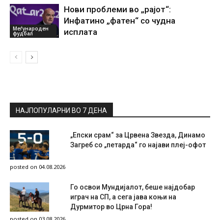
Нови проблеми во „рајот“:
Инфатино „фатен“ со чудна
Меѓународен
исплата
фудбал
НАЈПОПУЛАРНИ ВО 7 ДЕНА
„Епски срам“ за Црвена Звезда, Динамо
Загреб со „петарда“ го најави плеј-офот
posted on 04.08.2026
Го освои Мундијалот, беше најдобар
играч на СП, а сега јава коњи на
Дурмитор во Црна Гора!
posted on 03.08.2026