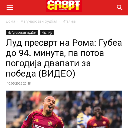
Дома
Меѓународен фудбал
Италија
Меѓународен фудбал
Италија
Луд пресврт на Рома: Губеа
до 94. минута, па потоа
погодија двапати за
победа (ВИДЕО)
10.05.2026 20:18