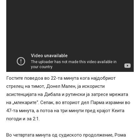
Гостите поведоа во 22-та минута кога најдобриот
стрелец на тимот, Донел Мален, ја искористи
асистенцијата на Дибала и рутински ја затресе мрежата
на „млекарите“. Сепак, во вториот дел Парма израмни во
47-та минута, а потоа на три минути пред крајот Кеита
погоди и за 2:1.
Во четвртата минута од судиското продолжение, Рома