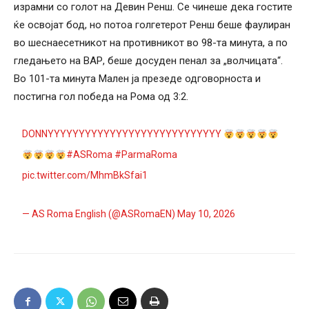
израмни со голот на Девин Ренш. Се чинеше дека гостите
ќе освојат бод, но потоа голгетерот Ренш беше фаулиран
во шеснаесетникот на противникот во 98-та минута, а по
гледањето на ВАР, беше досуден пенал за „волчицата“.
Во 101-та минута Мален ја презеде одговорноста и
постигна гол победа на Рома од 3:2.
DONNYYYYYYYYYYYYYYYYYYYYYYYYYYYY
#ASRoma
#ParmaRoma
pic.twitter.com/MhmBkSfai1
— AS Roma English (@ASRomaEN)
May 10, 2026