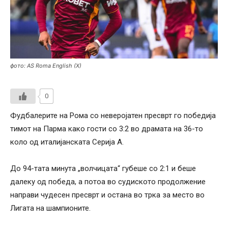
фото: AS Roma English (X)
0
Фудбалерите на Рома со неверојатен пресврт го победија
тимот на Парма како гости со 3:2 во драмата на 36-то
коло од италијанската Серија А.
До 94-тата минута „волчицата“ губеше со 2:1 и беше
далеку од победа, а потоа во судиското продолжение
направи чудесен пресврт и остана во трка за место во
Лигата на шампионите.