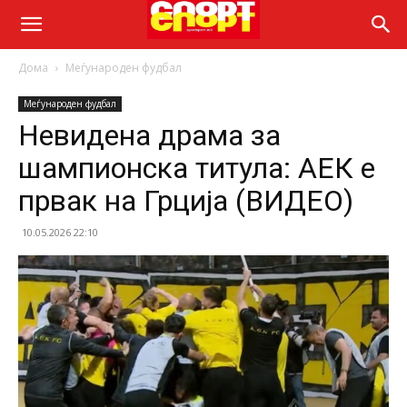
Дома
Меѓународен фудбал
Меѓународен фудбал
Невидена драма за
шампионска титула: АЕК е
првак на Грција (ВИДЕО)
10.05.2026 22:10