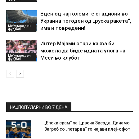
Еден од најголемите стадиони во
Украина погоден од „руска ракета“,
Меѓународен
има и повредени!
фудбал
Интер Мајами откри каква би
можела да биде идната улога на
Меѓународен
Меси во клубот
фудбал
НАЈПОПУЛАРНИ ВО 7 ДЕНА
„Епски срам“ за Црвена Звезда, Динамо
Загреб со „петарда“ го најави плеј-офот