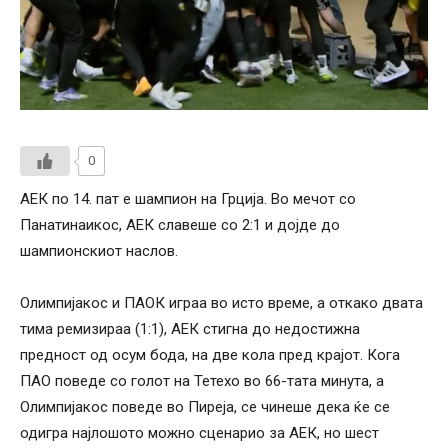
0
АЕК по 14. пат е шампион на Грција. Во мечот со
Панатинаикос, АЕК славеше со 2:1 и дојде до
шампионскиот наслов.
Олимпијакос и ПАОК играа во исто време, а откако двата
тима ремизираа (1:1), АЕК стигна до недостижна
предност од осум бода, на две кола пред крајот. Кога
ПАО поведе со голот на Тетехо во 66-тата минута, а
Олимпијакос поведе во Пиреја, се чинеше дека ќе се
одигра најлошото можно сценарио за АЕК, но шест