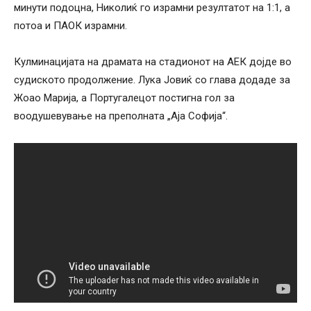
минути подоцна, Николиќ го израмни резултатот на 1:1, а
потоа и ПАОК израмни.
Кулминацијата на драмата на стадионот на АЕК дојде во
судиското продолжение. Лука Јовиќ со глава додаде за
Жоао Марија, а Португалецот постигна гол за
воодушевување на преполната „Аја Софија“.