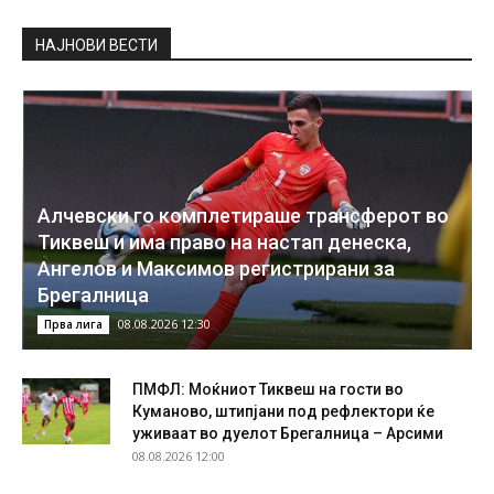
НAЈНОВИ ВЕСТИ
Алчевски го комплетираше трансферот во
Тиквеш и има право на настап денеска,
Ангелов и Максимов регистрирани за
Брегалница
08.08.2026 12:30
Прва лига
ПМФЛ: Моќниот Тиквеш на гости во
Куманово, штипјани под рефлектори ќе
уживаат во дуелот Брегалница – Арсими
08.08.2026 12:00