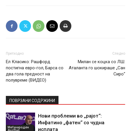
Претходно
Следно
Ел Класико: Рашфорд
Милан се коцка со ЛШ:
постигна евро-гол, Барса со
Аталанта го шокираше „Сан
два гола предност на
Сиро“
полувреме (ВИДЕО)
ПОВРЗАНИ СОДРЖИНИ
Нови проблеми во „рајот“:
Инфатино „фатен“ со чудна
Меѓународен
исплата
фудбал