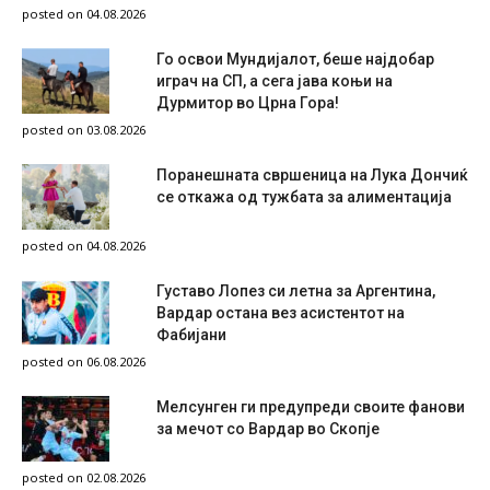
posted on 04.08.2026
Го освои Мундијалот, беше најдобар
играч на СП, а сега јава коњи на
Дурмитор во Црна Гора!
posted on 03.08.2026
Поранешната свршеница на Лука Дончиќ
се откажа од тужбата за алиментација
posted on 04.08.2026
Густаво Лопез си летна за Аргентина,
Вардар остана вез асистентот на
Фабијани
posted on 06.08.2026
Мелсунген ги предупреди своите фанови
за мечот со Вардар во Скопје
posted on 02.08.2026