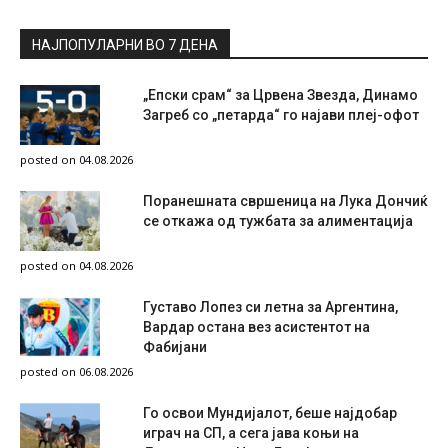
НАЈПОПУЛАРНИ ВО 7 ДЕНА
„Епски срам“ за Црвена Звезда, Динамо
Загреб со „петарда“ го најави плеј-офот
posted on 04.08.2026
Поранешната свршеница на Лука Дончиќ
се откажа од тужбата за алиментација
posted on 04.08.2026
Густаво Лопез си летна за Аргентина,
Вардар остана вез асистентот на
Фабијани
posted on 06.08.2026
Го освои Мундијалот, беше најдобар
играч на СП, а сега јава коњи на