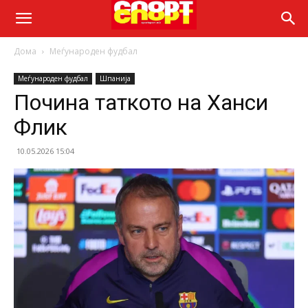
Дома
Меѓународен фудбал
Меѓународен фудбал
Шпанија
Почина таткото на Ханси
Флик
10.05.2026 15:04