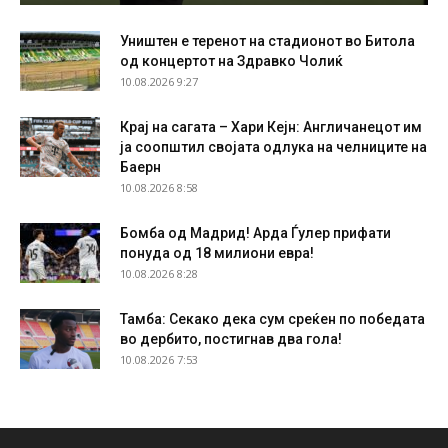
Уништен е теренот на стадионот во Битола
од концертот на Здравко Чолиќ
10.08.2026 9:27
Крај на сагата – Хари Кејн: Англичанецот им
ја соопштил својата одлука на челниците на
Баерн
10.08.2026 8:58
Бомба од Мадрид! Арда Ѓулер прифати
понуда од 18 милиони евра!
10.08.2026 8:28
Тамба: Секако дека сум среќен по победата
во дербито, постигнав два гола!
10.08.2026 7:53