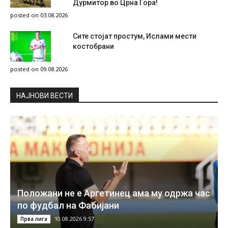
Дурмитор во Црна Гора!
posted on 03.08.2026
Сите стојат простум, Ислами мести
костобрани
posted on 09.08.2026
НAЈНОВИ ВЕСТИ
Положани не е Аргетинец ама му одржа час
по фудбал на Фабијани
10.08.2026 9:57
Прва лига