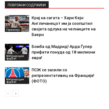
ПОВРЗАНИ СОДРЖИНИ
Крај на сагата – Хари Кејн:
Англичанецот им ја соопштил
својата одлука на челниците на
Германија
Баерн
Бомба од Мадрид! Арда Ѓулер
прифати понуда од 18 милиони
Меѓународен
евра!
фудбал
ПСЖ се засили со
репрезентативец на Франција!
Меѓународен
(ФОТО)
фудбал