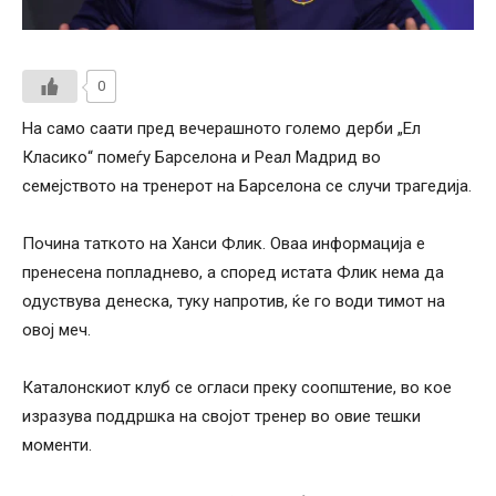
0
На само саати пред вечерашното големо дерби „Ел
Класико“ помеѓу Барселона и Реал Мадрид во
семејството на тренерот на Барселона се случи трагедија.
Почина таткото на Ханси Флик. Оваа информација е
пренесена попладнево, а според истата Флик нема да
одуствува денеска, туку напротив, ќе го води тимот на
овој меч.
Каталонскиот клуб се огласи преку соопштение, во кое
изразува поддршка на својот тренер во овие тешки
моменти.