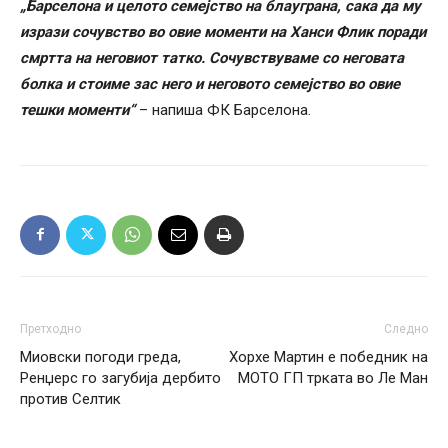
„Барселона и целото семејство на блауграна, сака да му
изрази сочувство во овие моменти на Ханси Флик поради
смртта на неговиот татко. Сочувствуваме со неговата
болка и стоиме зас него и неговото семејство во овие
тешки моменти“
– напиша ФК Барселона.
Претходно
Следно
Миовски погоди греда,
Xорхе Мартин е победник на
Ренџерс го загубија дербито
МОТО ГП трката во Ле Ман
против Селтик