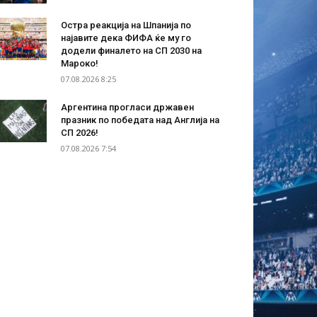
Остра реакција на Шпанија по
најавите дека ФИФА ќе му го
додели финалето на СП 2030 на
Мароко!
07.08.2026 8:25
Аргентина прогласи државен
празник по победата над Англија на
СП 2026!
07.08.2026 7:54