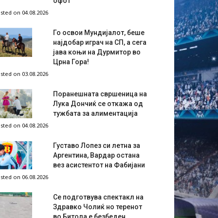
офот
sted on 04.08.2026
Го освои Мундијалот, беше
најдобар играч на СП, а сега
јава коњи на Дурмитор во
Црна Гора!
sted on 03.08.2026
Поранешната свршеница на
Лука Дончиќ се откажа од
тужбата за алиментација
sted on 04.08.2026
Густаво Лопез си летна за
Аргентина, Вардар остана
вез асистентот на Фабијани
sted on 06.08.2026
Се подготвува спектакл на
Здравко Чолиќ но теренот
во Битола е безбеден