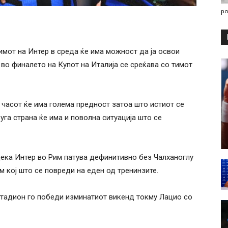
po
имот на Интер в среда ќе има можност да ја освои
 во финалето на Купот на Италија се среќава со тимот
0 часот ќе има голема предност затоа што истиот се
уга страна ќе има и поволна ситуација што се
ека Интер во Рим патува дефинитивно без Чалханоглу
м кој што се повреди на еден од тренинзите.
стадион го победи изминатиот викенд токму Лацио со