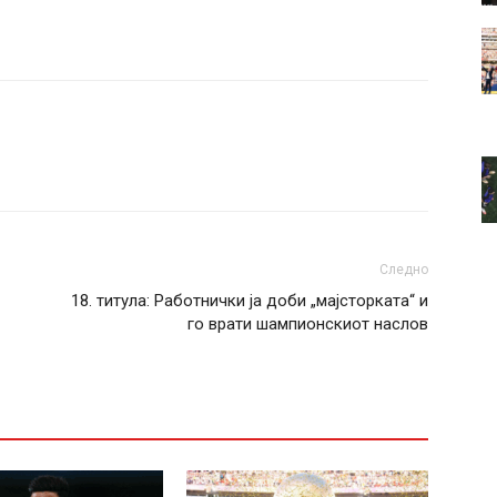
Следно
18. титула: Работнички ја доби „мајсторката“ и
го врати шампионскиот наслов