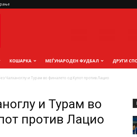
ирање
КОШАРКА
МЕЃУНАРОДЕН ФУДБАЛ
ДРУГИ СП
ез Чалханоглу и Турам во финалето од Купот против Лацио
аноглу и Турам во
пот против Лацио