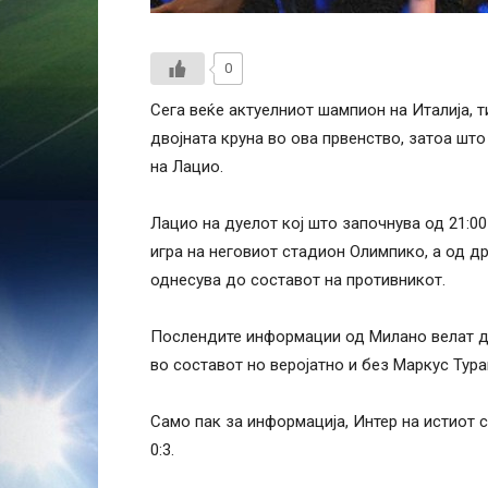
0
Сега веќе актуелниот шампион на Италија, т
двојната круна во ова првенство, затоа што
на Лацио.
Лацио на дуелот кој што започнува од 21:0
игра на неговиот стадион Олимпико, а од др
однесува до составот на противникот.
Послендите информации од Милано велат д
во составот но веројатно и без Маркус Тура
Само пак за информација, Интер на истиот 
0:3.