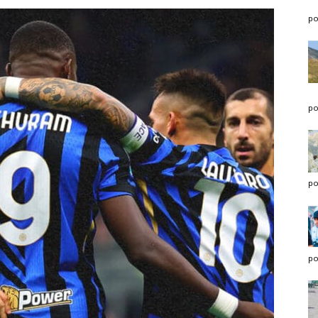
po
po
po
po