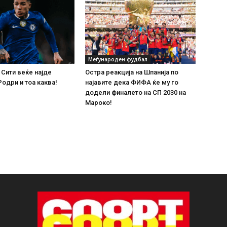
Меѓународен фудбал
Сити веќе најде
Остра реакција на Шпанија по
Родри и тоа каква!
најавите дека ФИФА ќе му го
додели финалето на СП 2030 на
Мароко!