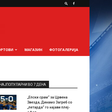
ОРТОВИ
МАГАЗИН
ФОТОГАЛЕРИЈА
НАЈПОПУЛАРНИ ВО 7 ДЕНА
„Епски срам“ за Црвена
Звезда, Динамо Загреб со
„петарда“ го најави плеј-