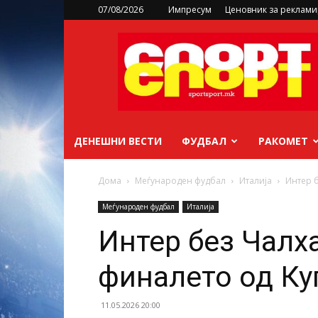
07/08/2026
Импресум
Ценовник за реклам
sportsport.mk
ДЕНЕШНИ ВЕСТИ
ФУДБАЛ
РАКОМЕТ
Дома
Меѓународен фудбал
Италија
Интер б
Меѓународен фудбал
Италија
Интер без Чалх
финалето од Ку
11.05.2026 20:00