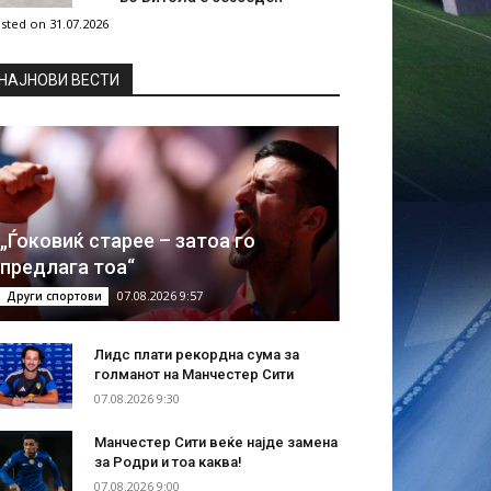
sted on 31.07.2026
НAЈНОВИ ВЕСТИ
„Ѓоковиќ старее – затоа го
предлага тоа“
07.08.2026 9:57
Други спортови
Лидс плати рекордна сума за
голманот на Манчестер Сити
07.08.2026 9:30
Манчестер Сити веќе најде замена
за Родри и тоа каква!
07.08.2026 9:00