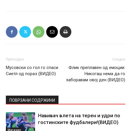
Претходно
Следно
Мусовски со гол го спаси
Флик преплавен од емоции:
Сиетл од пораз (ВИДЕО)
Никогаш нема да го
заборавам овој ден (ВИДЕО)
ПОВРЗАНИ СОДРЖИНИ
Навивач влета на терен и удри по
гостинските фудбалери!(ВИДЕО)
Магазин