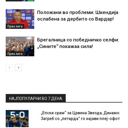
Положани во проблеми: Шкендија
ослабена за дербито со Вардар!
Прва лига
Брегалница со победничко селфи:
„Сините“ покажаа сила!
Прва лига
НАЈПОПУЛАРНИ ВО 7 ДЕНА
„Епски срам“ за Црвена Звезда, Динамо
Загреб со „петарда“ го најави плеј-офот