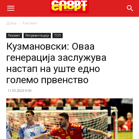
Дома
Ракомет
Ракомет
Репрезентација
ТОП
Кузмановски: Оваа
генерација заслужува
настап на уште едно
големо првенство
11.05.2026 9:00