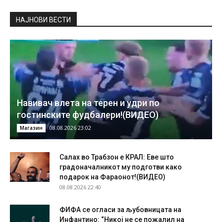
НAЈНОВИ ВЕСТИ
Навивач влета на терен и удри по
гостинските фудбалери!(ВИДЕО)
08.08.2026 23:02
Магазин
Салах во Трабзон е КРАЛ: Еве што
градоначалникот му подготви како
подарок на Фараонот!(ВИДЕО)
08.08.2026 22:40
ФИФА се огласи за љубовницата на
Инфантино: “Никој не се пожалил на