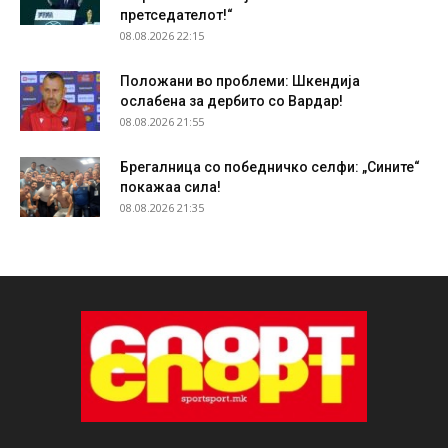
претседателот!“
08.08.2026 22:15
Положани во проблеми: Шкендија
ослабена за дербито со Вардар!
08.08.2026 21:55
Брегалница со победничко селфи: „Сините“
покажаа сила!
08.08.2026 21:35