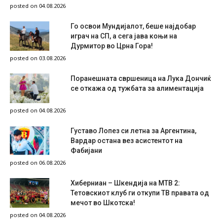
posted on 04.08.2026
Го освои Мундијалот, беше најдобар
играч на СП, а сега јава коњи на
Дурмитор во Црна Гора!
posted on 03.08.2026
Поранешната свршеница на Лука Дончиќ
се откажа од тужбата за алиментација
posted on 04.08.2026
Густаво Лопез си летна за Аргентина,
Вардар остана вез асистентот на
Фабијани
posted on 06.08.2026
Хиберниан – Шкендија на МТВ 2:
Тетовскиот клуб ги откупи ТВ правата од
мечот во Шкотска!
posted on 04.08.2026