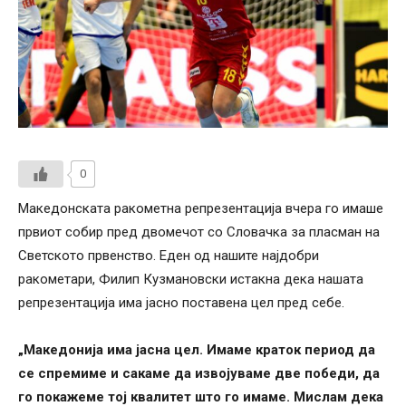
0
Македонската ракометна репрезентација вчера го имаше
првиот собир пред двомечот со Словачка за пласман на
Светското првенство. Еден од нашите најдобри
ракометари, Филип Кузмановски истакна дека нашата
репрезентација има јасно поставена цел пред себе.
„Македонија има јасна цел. Имаме краток период да
се спремиме и сакаме да извојуваме две победи, да
го покажеме тој квалитет што го имаме. Мислам дека