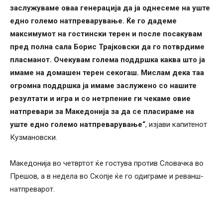
заслужуваме оваа генерација да ја однесеме на уште
едно големо натпреварување. Ќе го дадеме
максимумот на гостински терен и после посакувам
пред полна сала Борис Трајковски да го потврдиме
пласманот. Очекувам голема поддршка каква што ја
имаме на домашен терен секогаш. Мислам дека таа
огромна поддршка ја имаме заслужено со нашите
резултати и игра и со нетрпение ги чекаме овие
натпревари за Македонија за да се пласираме на
уште едно големо натпреварување“
, изјави капитенот
Кузмановски.
Македонија во четвртот ќе гостува против Словачка во
Прешов, а в недела во Скопје ќе го одиграме и реванш-
натпреварот.