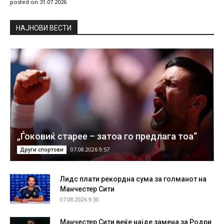
posted on 31.07.2026
НAЈНОВИ ВЕСТИ
„Ѓоковиќ старее – затоа го предлага тоа“
07.08.2026 9:57
Други спортови
Лидс плати рекордна сума за голманот на
Манчестер Сити
07.08.2026 9:30
Манчестер Сити веќе најде замена за Родри