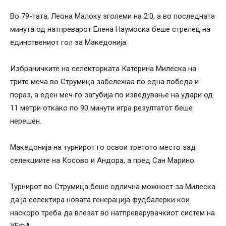
Во 79-тата, Леона Малоку зголеми на 2:0, а во последната
минута од натпреварот Елена Наумоска беше стрелец на
единствениот гол за Македонија.
Избраничките на селекторката Катерина Милеска на
трите меча во Струмица забележаa по една победа и
пораз, а еден меч го загубиja по изведување на удари од
11 метри откако по 90 минути игра резултатот беше
нерешен.
Македонија на турнирот го освои третото место зад
селекциите на Косово и Андора, а пред Сан Марино.
Турнирот во Струмица беше одлична можност за Милеска
да ја селектира новата генерација фудбалерки кои
наскоро треба да влезат во натпреварувачкиот систем на