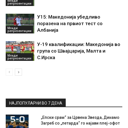
Млади
репрезентации
У15: Македонија убедливо
поразена на првиот тест со
Млади
Албанија
репрезентации
У-19 квалификации: Македонија во
група со Швајцарија, Малта и
Млади
С.Ирска
репрезентации
НАЈПОПУЛАРНИ ВО 7 ДЕНА
„Епски срам“ за Црвена Звезда, Динамо
Загреб со „петарда“ го најави плеј-офот