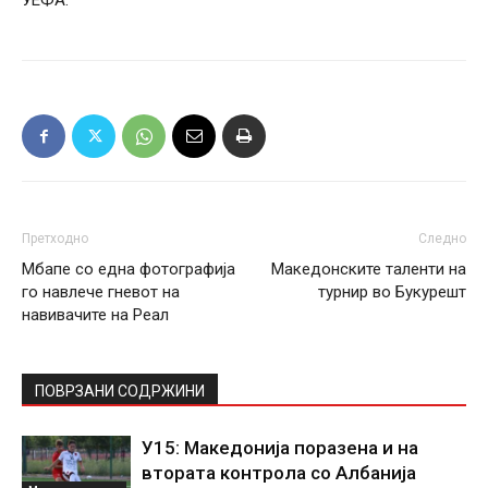
УЕФА.
Претходно
Следно
Мбапе со една фотографија
Македонските таленти на
го навлече гневот на
турнир во Букурешт
навивачите на Реал
ПОВРЗАНИ СОДРЖИНИ
У15: Македонија поразена и на
втората контрола со Албанија