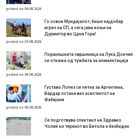
posted on 04.08.2026
Го освои Мундијалот, беше најдобар
играч на СП, а сега јава коњи на
Дурмитор во Црна Гора!
posted on 03.08.2026
Поранешната свршеница на Лука Дончиќ
се откажа од тужбата за алиментација
posted on 04.08.2026
Густаво Лопез си летна за Аргентина,
Вардар остана вез асистентот на
Фабијани
posted on 06.08.2026
Се подготвува спектакл на Здравко
Чолиќ но теренот во Битола е безбеден