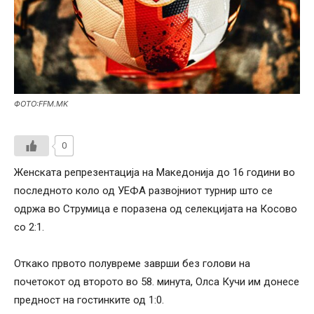
ФОТО:FFM.MK
0
Женската репрезентација на Македонија до 16 години во
последното коло од УЕФА развојниот турнир што се
одржа во Струмица е поразена од селекцијата на Косово
со 2:1.
Откако првото полувреме заврши без голови на
почетокот од второто во 58. минута, Олса Кучи им донесе
предност на гостинките од 1:0.