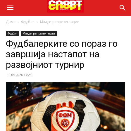
Дома
Фудбал
Млади репрезентации
Фудбал
Млади репрезентации
Фудбалерките со пораз го
завршија настапот на
развојниот турнир
11.05.2026 17:28