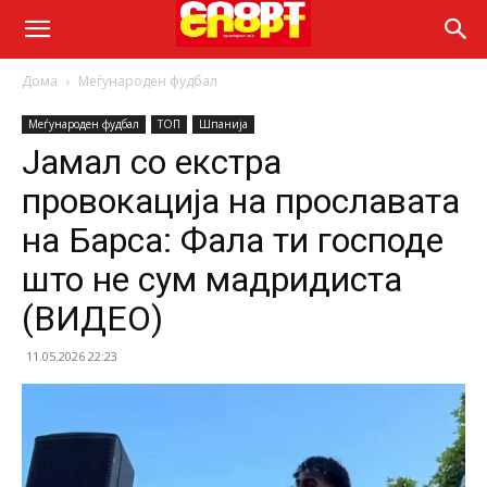
Дома
Меѓународен фудбал
Меѓународен фудбал
ТОП
Шпанија
Јамал со екстра
провокација на прославата
на Барса: Фала ти господе
што не сум мадридиста
(ВИДЕО)
11.05.2026 22:23