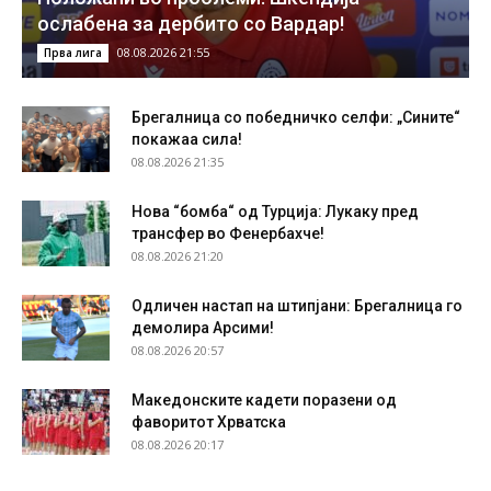
ослабена за дербито со Вардар!
08.08.2026 21:55
Прва лига
Брегалница со победничко селфи: „Сините“
покажаа сила!
08.08.2026 21:35
Нова “бомба“ од Турција: Лукаку пред
трансфер во Фенербахче!
08.08.2026 21:20
Одличен настап на штипјани: Брегалница го
демолира Арсими!
08.08.2026 20:57
Македонските кадети поразени од
фаворитот Хрватска
08.08.2026 20:17