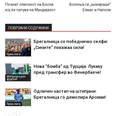
Познат списокот на Босна
Болоња ги „шокираше“
кој ќе патува на Мундијалот
Елмас и Наполи
ПОВРЗАНИ СОДРЖИНИ
Брегалница со победничко селфи:
„Сините“ покажаа сила!
Прва лига
Нова “бомба“ од Турција: Лукаку
пред трансфер во Фенербахче!
Меѓународен
фудбал
Одличен настап на штипјани:
Брегалница го демолира Арсими!
Прва лига