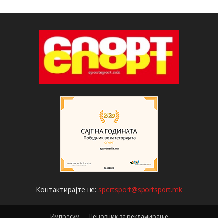
Контактирајте не:
sportsport@sportsport.mk
Импресум
Ценовник за рекламирање