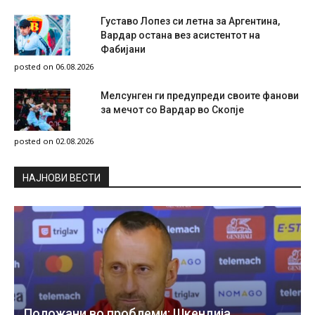
Густаво Лопез си летна за Аргентина,
Вардар остана вез асистентот на
Фабијани
posted on 06.08.2026
Мелсунген ги предупреди своите фанови
за мечот со Вардар во Скопје
posted on 02.08.2026
НAЈНОВИ ВЕСТИ
Положани во проблеми: Шкендија