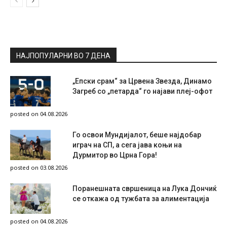
НАЈПОПУЛАРНИ ВО 7 ДЕНА
„Епски срам“ за Црвена Звезда, Динамо
Загреб со „петарда“ го најави плеј-офот
posted on 04.08.2026
Го освои Мундијалот, беше најдобар
играч на СП, а сега јава коњи на
Дурмитор во Црна Гора!
posted on 03.08.2026
Поранешната свршеница на Лука Дончиќ
се откажа од тужбата за алиментација
posted on 04.08.2026