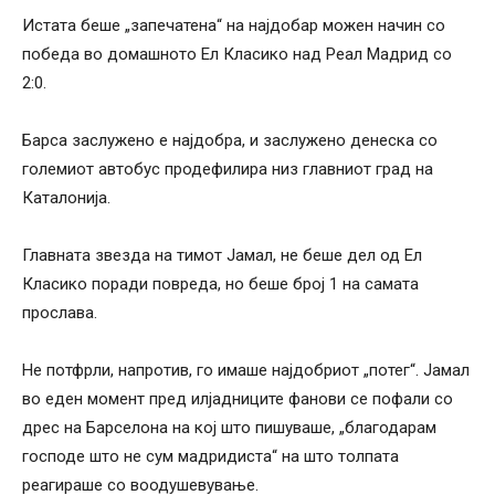
Истата беше „запечатена“ на најдобар можен начин со
победа во домашното Ел Класико над Реал Мадрид со
2:0.
Барса заслужено е најдобра, и заслужено денеска со
големиот автобус продефилира низ главниот град на
Каталонија.
Главната звезда на тимот Јамал, не беше дел од Ел
Класико поради повреда, но беше број 1 на самата
прослава.
Не потфрли, напротив, го имаше најдобриот „потег“. Јамал
во еден момент пред илјадниците фанови се пофали со
дрес на Барселона на кој што пишуваше, „благодарам
господе што не сум мадридиста“ на што толпата
реагираше со воодушевување.