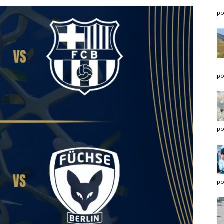
po
po
po
po