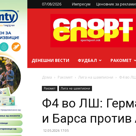
07/08/2026
Импресум
Ценовник за реклам
sportsport.mk
ДЕНЕШНИ ВЕСТИ
ФУДБАЛ
РАКОМЕТ
Дома
Ракомет
Лига на шампиони
Ф4 во ЛШ
Ракомет
Лига на шампиони
Ф4 во ЛШ: Гер
и Барса против
12.05.2026 17:05