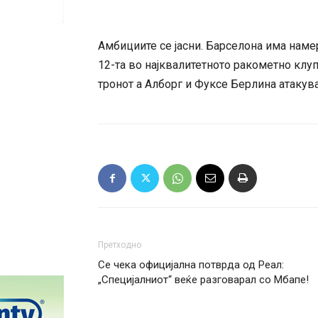
Амбициите се јасни. Барселона има намер
12-та во најквалитетното ракометно клу
тронот а Алборг и Фуксе Берлина атакува
Претходно
Се чека официјална потврда од Реал:
„Специјалниот“ веќе разговарал со Мбапе!