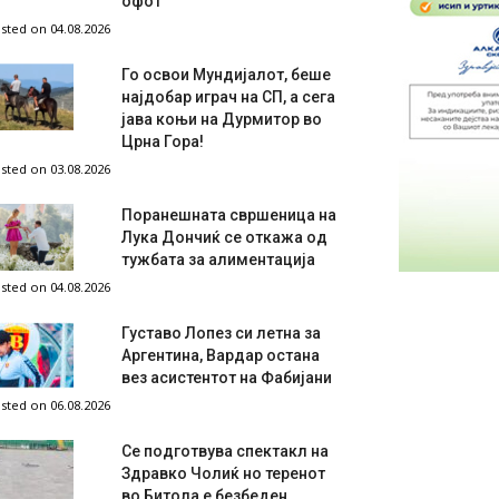
офот
sted on 04.08.2026
Го освои Мундијалот, беше
најдобар играч на СП, а сега
јава коњи на Дурмитор во
Црна Гора!
sted on 03.08.2026
Поранешната свршеница на
Лука Дончиќ се откажа од
тужбата за алиментација
sted on 04.08.2026
Густаво Лопез си летна за
Аргентина, Вардар остана
вез асистентот на Фабијани
sted on 06.08.2026
Се подготвува спектакл на
Здравко Чолиќ но теренот
во Битола е безбеден