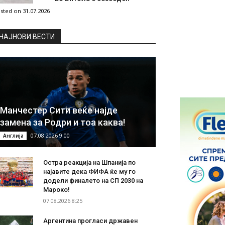
sted on 31.07.2026
НAЈНОВИ ВЕСТИ
Манчестер Сити веќе најде
замена за Родри и тоа каква!
07.08.2026 9:00
Англија
Остра реакција на Шпанија по
најавите дека ФИФА ќе му го
додели финалето на СП 2030 на
Мароко!
07.08.2026 8:25
Аргентина прогласи државен