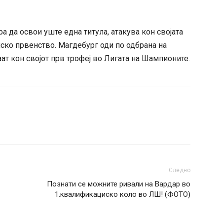
а да освои уште една титула, атакува кон својата
пско првенство. Магдебург оди по одбрана на
ат кон својот прв трофеј во Лигата на Шампионите.
Следно
Познати се можните ривали на Вардар во
1.квалификациско коло во ЛШ! (ФОТО)