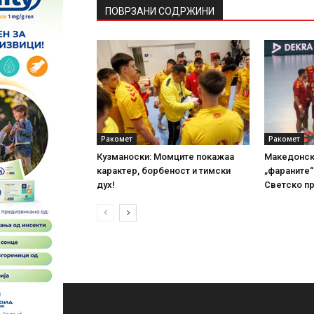
ПОВРЗАНИ СОДРЖИНИ
Ракомет
Ракомет
Кузманоски: Момците покажаа
Македонски
карактер, борбеност и тимски
„фараните“
дух!
Светско п