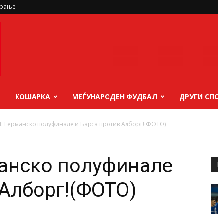
ирање
КОШАРКА
МЕЃУНАРОДЕН ФУДБАЛ
ДРУГИ СП
: Германско полуфинале и Барса против Алборг!(ФОТО)
манско полуфинале
 Алборг!(ФОТО)