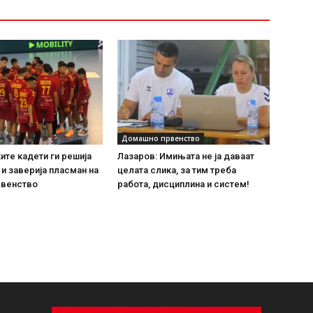
Домашно првенство
те кадети ги решија
Лазаров: Имињата не ја даваат
 и заверија пласман на
целата слика, за тим треба
рвенство
работа, дисциплина и систем!