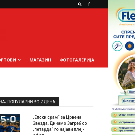
ОРТОВИ
МАГАЗИН
ФОТОГАЛЕРИЈА
НАЈПОПУЛАРНИ ВО 7 ДЕНА
„Епски срам“ за Црвена
Звезда, Динамо Загреб со
„петарда“ го најави плеј-