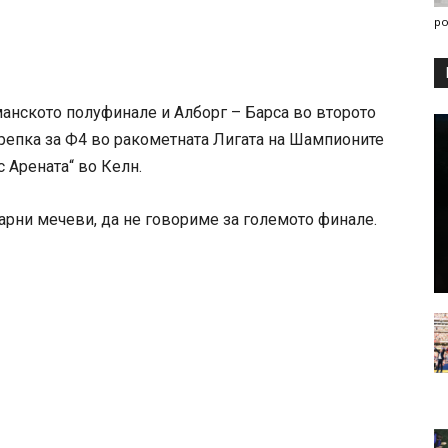
po
анското полуфинале и Алборг – Барса во второто
епка за Ф4 во ракометната Лигата на Шампионите
с Арената“ во Келн.
ларни мечеви, да не говориме за големото финале.