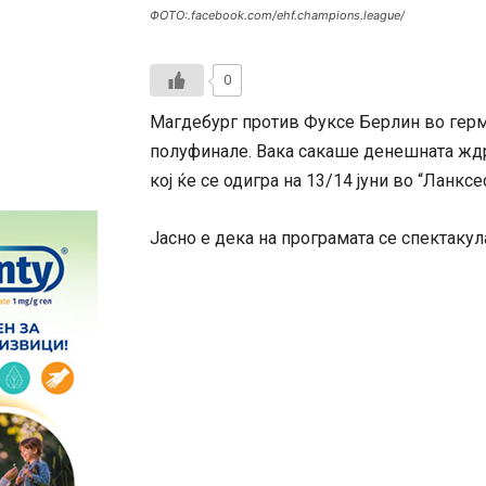
ФОТО:.facebook.com/ehf.champions.league/
0
Магдебург против Фуксе Берлин во герм
полуфинале. Вака сакаше денешната ждр
кој ќе се одигра на 13/14 јуни во “Ланксе
Јасно е дека на програмата се спектаку