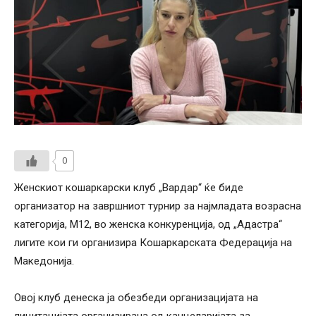
0
Женскиот кошаркарски клуб „Вардар“ ќе биде
организатор на завршниот турнир за најмладата возрасна
категорија, М12, во женска конкуренција, од „Адастра“
лигите кои ги организира Кошаркарската Федерација на
Македонија.
Овој клуб денеска ја обезбеди организацијата на
лицитацијата организирана од канцеларијата за