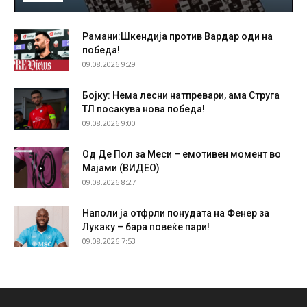
Рамани:Шкендија против Вардар оди на
победа!
09.08.2026 9:29
Бојку: Нема лесни натпревари, ама Струга
ТЛ посакува нова победа!
09.08.2026 9:00
Од Де Пол за Меси – емотивен момент во
Мајами (ВИДЕО)
09.08.2026 8:27
Наполи ја отфрли понудата на Фенер за
Лукаку – бара повеќе пари!
09.08.2026 7:53