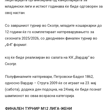
младински лиги и истиот годинава ќе биде одговорен за
овој настан.
Со завршниот турнир во Скопје, младите кошаркарки до
12 години ќе го комплетираат натпреварувањето за
сезоната 2025/2026, со дводневен финален турнир во
„Ф4“ формат.
кој ќе биде реализиран во салата на КК „Вардар“ во
Скопје.
Полуфиналните натпревари, Петровски-Бадел 1862,
односно Вардар – Струга 2009 ќе се играат на 23. мај
(сабота), додека ден подоцна, на 24.мај, ќе биде познат
шампионот во оваа возрасна категорија.
ФИНАЛЕН ТУРНИР М12 ЛИГА-ЖЕНИ