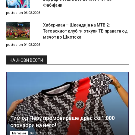
Фабијани
posted on 06.08.2026
Хиберниан – Шкендија на МТВ 2:
Тетовскиот клуб ги откупи ТВ правата од
мечот во Шкотска!
posted on 04.08.2026
НAЈНОВИ ВЕСТИ
Тим од Перу промовираше дрес со 1.000
спонзори на него!
09.08.2026 10:00
Магазин