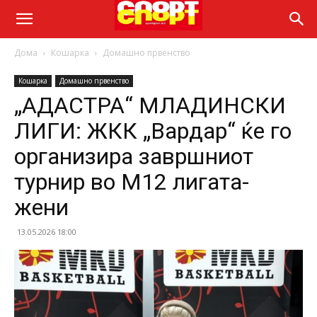
Дома
Кошарка
Домашно првенство
Кошарка
Домашно првенство
„АДАСТРА“ МЛАДИНСКИ
ЛИГИ: ЖКК „Вардар“ ќе го
организира завршниот
турнир во М12 лигата-
жени
13.05.2026 18:00