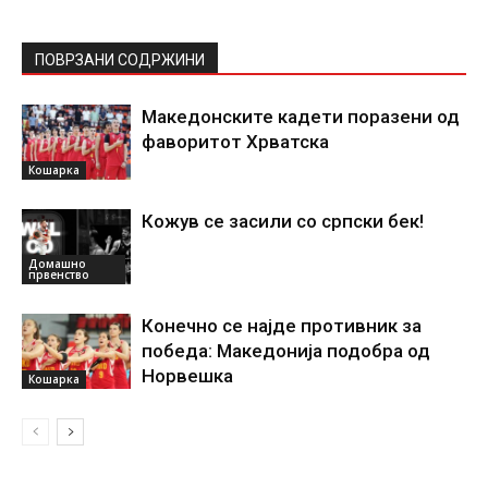
ПОВРЗАНИ СОДРЖИНИ
Македонските кадети поразени од
фаворитот Хрватска
Кошарка
Кожув се засили со српски бек!
Домашно
првенство
Конечно се најде противник за
победа: Македонија подобра од
Норвешка
Кошарка