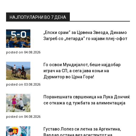
НАЈПОПУЛАРНИ ВО 7 ДЕНА
„Епски срам“ за Црвена Звезда, Динамо
Загреб со „петарда“ го најави плеј-офот
posted on 04.08.2026
Го освои Мундијалот, беше најдобар
играч на СП, а сега јава коњи на
Дурмитор во Црна Гора!
posted on 03.08.2026
Поранешната свршеница на Лука Дончиќ
се откажа од тужбата за алиментација
posted on 04.08.2026
Густаво Лопез си летна за Аргентина,
Вардар остана вез асистентот на