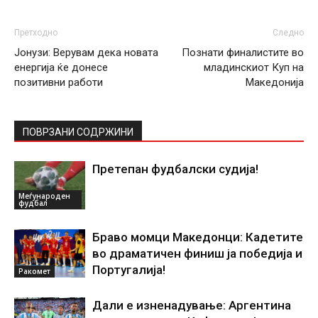
Претходно
Следно
Јонузи: Верувам дека новата
Познати финалистите во
енергија ќе донесе
младинскиот Куп на
позитивни работи
Македонија
ПОВРЗАНИ СОДРЖИНИ
Претепан фудбалски судија!
Меѓународен
фудбал
Браво момци Македонци: Кадетите
во драматичен финиш ја победија и
Португалија!
Ракомет
Дали е изненадување: Аргентина