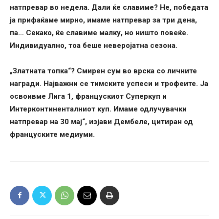
натпревар во недела. Дали ќе славиме? Не, победата
ја прифаќаме мирно, имаме натпревар за три дена,
па… Секако, ќе славиме малку, но ништо повеќе.
Индивидуално, тоа беше неверојатна сезона.
„Златната топка“? Смирен сум во врска со личните
награди. Најважни се тимските успеси и трофеите. Ја
освоивме Лига 1, францускиот Суперкуп и
Интерконтиненталниот куп. Имаме одлучувачки
натпревар на 30 мај“, изјави Дембеле, цитиран од
француските медиуми.