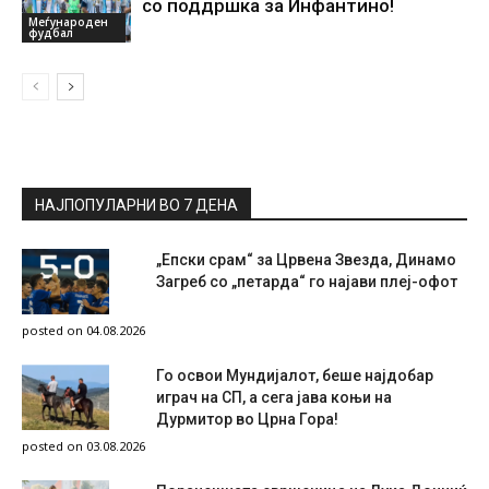
со поддршка за Инфантино!
Меѓународен
фудбал
НАЈПОПУЛАРНИ ВО 7 ДЕНА
„Епски срам“ за Црвена Звезда, Динамо
Загреб со „петарда“ го најави плеј-офот
posted on 04.08.2026
Го освои Мундијалот, беше најдобар
играч на СП, а сега јава коњи на
Дурмитор во Црна Гора!
posted on 03.08.2026