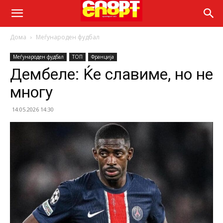
Дома
Меѓународен фудбал
Меѓународен фудбал
ТОП
Франција
Дембеле: Ќе славиме, но не
многу
14.05.2026 14:30