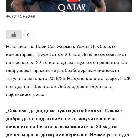
ФОТО: FC PSG/FB
0
Напаѓачот на Пари Сен Жермен, Усман Дембеле, го
коментираше триумфот од 2-0 над Ленс во одложениот
натпревар од 29-то коло од француското првенство. Со
овој успех, Парижаните ја обезбедија шампионската
титула за сезоната 2025/26. На едно коло до крајот, ПСЖ
е лидер на табелата со 76 бода, девет бода пред
најблискиот ривал.
„Сакавме да дојдеме тука и да победиме. Сакаме
добро да се подготвиме сега, вклучително и за
финалето на Лигата на шампионите на 30 мај, но
денес мораше да играме сериозно. Имаме уште еден