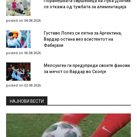
Поранешната свршеница на Лука Дончиќ
се откажа од тужбата за алиментација
posted on 04.08.2026
Густаво Лопез си летна за Аргентина,
Вардар остана вез асистентот на
Фабијани
posted on 06.08.2026
Мелсунген ги предупреди своите фанови
за мечот со Вардар во Скопје
posted on 02.08.2026
НAЈНОВИ ВЕСТИ