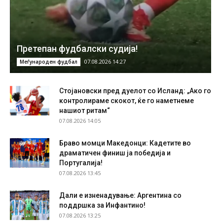
Претепан фудбалски судија!
07.08.2026 14:27
Меѓународен фудбал
Стојановски пред дуелот со Исланд: „Ако го
контролираме скокот, ќе го наметнеме
нашиот ритам“
07.08.2026 14:05
Браво момци Македонци: Кадетите во
драматичен финиш ја победија и
Португалија!
07.08.2026 13:45
Дали е изненадување: Аргентина со
поддршка за Инфантино!
07.08.2026 13:25