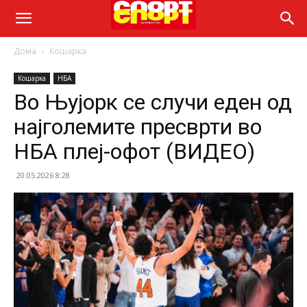
Дома
Кошарка
Кошарка
НБА
Во Њујорк се случи еден од
најголемите пресврти во
НБА плеј-офот (ВИДЕО)
20.05.2026 8:28