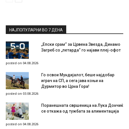
НАЈПОПУЛАРНИ ВО 7 ДЕНА
„Епски срам“ за Црвена Звезда, Динамо
Загреб со „петарда“ го најави плеј-офот
posted on 04.08.2026
Го освои Мундијалот, беше најдобар
играч на СП, а сега јава коњи на
Дурмитор во Црна Гора!
posted on 03.08.2026
Поранешната свршеница на Лука Дончиќ
се откажа од тужбата за алиментација
posted on 04.08.2026