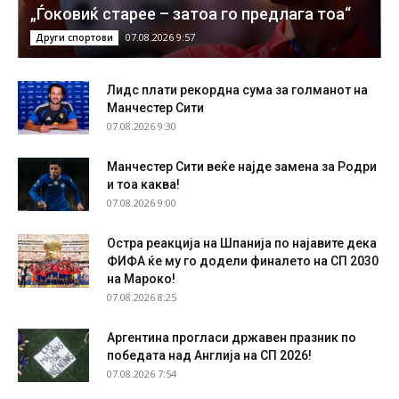
„Ѓоковиќ старее – затоа го предлага тоа“
07.08.2026 9:57
Други спортови
Лидс плати рекордна сума за голманот на
Манчестер Сити
07.08.2026 9:30
Манчестер Сити веќе најде замена за Родри
и тоа каква!
07.08.2026 9:00
Остра реакција на Шпанија по најавите дека
ФИФА ќе му го додели финалето на СП 2030
на Мароко!
07.08.2026 8:25
Аргентина прогласи државен празник по
победата над Англија на СП 2026!
07.08.2026 7:54