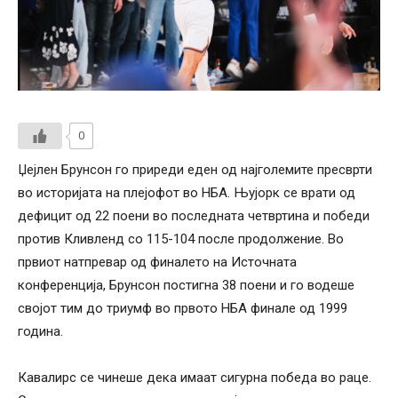
0
Џејлен Брунсон го приреди еден од најголемите пресврти
во историјата на плејофот во НБА. Њујорк се врати од
дефицит од 22 поени во последната четвртина и победи
против Кливленд со 115-104 после продолжение. Во
првиот натпревар од финалето на Источната
конференција, Брунсон постигна 38 поени и го водеше
својот тим до триумф во првото НБА финале од 1999
година.
Кавалирс се чинеше дека имаат сигурна победа во раце.