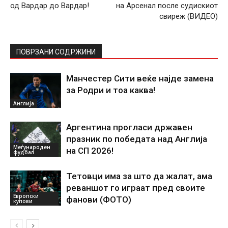
од Вардар до Вардар!
на Арсенал после судискиот
свиреж (ВИДЕО)
ПОВРЗАНИ СОДРЖИНИ
Манчестер Сити веќе најде замена
за Родри и тоа каква!
Англија
Аргентина прогласи државен
празник по победата над Англија
Меѓународен
на СП 2026!
фудбал
Тетовци има за што да жалат, ама
реваншот го играат пред своите
Европски
фанови (ФОТО)
купови