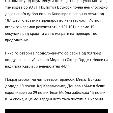
Со помалку од осум минути до крајот на регуларниот дел,
тие водеа со 93:71. Но, потоа Брунсон почна немилосрдно
да ја напаѓа одбраната на Кавалирс и започна серија од
18:1 што го врати натпреварот во неизвесност. Истиот
играч го израмни резултатот на 101:101 на само 19
секунди пред крајот и да го испрати натпреварот во
продолжение.
Никс го отворија продолжението со серија од 9:0 пред
воодушевена публика во Медисон Сквер Гарден. Никси ги
надиграа Кавси со неверојатни 44:11.
Покрај херојот на натпреварот Брансон, Микал Бриџис
додаде 18 поени. Кај Кавалирсите, Донован Мичел беше
најефикасен со 29 поени. Еван Мобли забележа 15 поени
и 14 скока, а Џејмс Харден исто така постигна 15 поени.