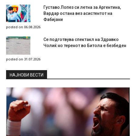
Густаво Лопез си летна за Аргентина,
Вардар остана вез асистентот на
Фабијани
posted on 06.08.2026
Се подготвува спектакл на Здравко
Чолиќ но теренот во Битола е безбеден
posted on 31.07.2026
НAЈНОВИ ВЕСТИ