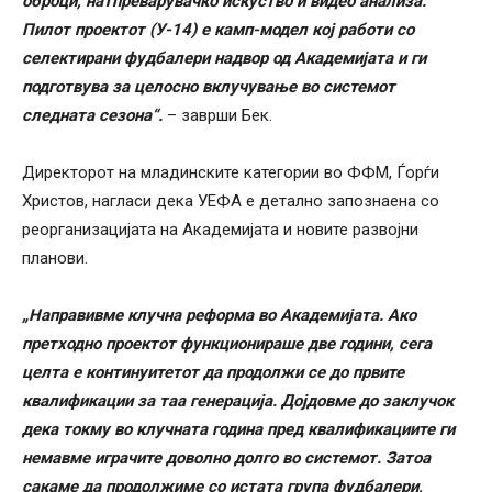
оброци, натпреварувачко искуство и видео анализа.
Пилот проектот (У-14) е камп-модел кој работи со
селектирани фудбалери надвор од Академијата и ги
подготвува за целосно вклучување во системот
следната сезона“.
– заврши Бек.
Директорот на младинските категории во ФФМ, Ѓорѓи
Христов, нагласи дека УЕФА е детално запознаена со
реорганизацијата на Академијата и новите развојни
планови.
„Направивме клучна реформа во Академијата. Ако
претходно проектот функционираше две години, сега
целта е континуитетот да продолжи се до првите
квалификации за таа генерација. Дојдовме до заклучок
дека токму во клучната година пред квалификациите ги
немавме играчите доволно долго во системот. Затоа
сакаме да продолжиме со истата група фудбалери,