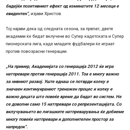
бидејќи позитивниот ефект од изминатите 12 месеци е
евидентен“,
изјави Христов.
Тој најави дека од следната сезона, за првпат, двете
академии ќе бидат вклучени во Супер кадетската и Супер
пионерската лига, каде младите фудбалери ќе играат
против повозрасни генерации.
„На пример, Академијата со генерација 2012 ќе игра
натпревари против генерација 2011. Тоа е многу важно
за нивниот развој. Уште еднаш се потврди колку е
значаен континуираниот тренажен процес и колку е
важно децата што повеќе време да бидат во систем. Не
се доволни само 15 натпревари со репрезентацијата. Со
вклучувањето во лигашките натпреварувања ќе добиеме
многу повеќе натпревари и дополнителен простор за
напредок“.