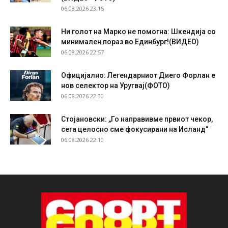
06.08.2026 23:15
Ни голот на Марко не помогна: Шкендија со
минимален пораз во Единбург!(ВИДЕО)
06.08.2026 22:57
Официјално: Легендарниот Диего Форлан е
нов селектор на Уругвај(ФОТО)
06.08.2026 22:30
Стојановски: „Го направивме првиот чекор,
сега целосно сме фокусирани на Исланд“
06.08.2026 22:10