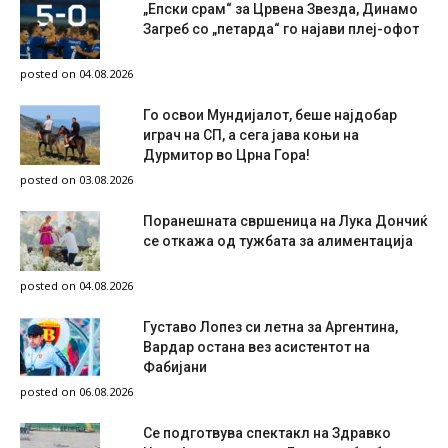
„Епски срам“ за Црвена Звезда, Динамо
Загреб со „петарда“ го најави плеј-офот
posted on 04.08.2026
Го освои Мундијалот, беше најдобар
играч на СП, а сега јава коњи на
Дурмитор во Црна Гора!
posted on 03.08.2026
Поранешната свршеница на Лука Дончиќ
се откажа од тужбата за алиментација
posted on 04.08.2026
Густаво Лопез си летна за Аргентина,
Вардар остана вез асистентот на
Фабијани
posted on 06.08.2026
Се подготвува спектакл на Здравко