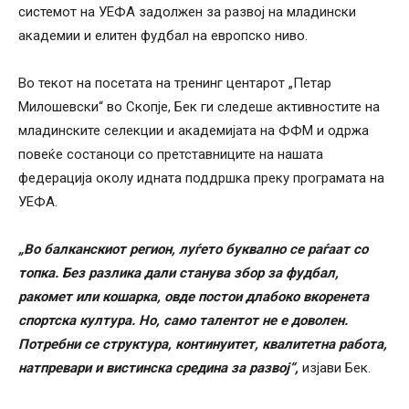
системот на УЕФА задолжен за развој на младински
академии и елитен фудбал на европско ниво.
Во текот на посетата на тренинг центарот „Петар
Милошевски“ во Скопје, Бек ги следеше активностите на
младинските селекции и академијата на ФФМ и одржа
повеќе состаноци со претставниците на нашата
федерација околу идната поддршка преку програмата на
УЕФА.
„Во балканскиот регион, луѓето буквално се раѓаат со
топка. Без разлика дали станува збор за фудбал,
ракомет или кошарка, овде постои длабоко вкоренета
спортска култура. Но, само талентот не е доволен.
Потребни се структура, континуитет, квалитетна работа,
натпревари и вистинска средина за развој“,
изјави Бек.