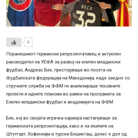
0
Поранешниот германски репрезентативец и актуелен
раководител на УЕФА за развој на елитен младински
фудбал, Андреас Бек, престојуваше во посета на
Фудбалската федерација на Македонија, каде заедно со
стручните служби на ФФМ ги анализираше тековните
проекти и идните планови во рамки на програмата за
Елитен младински фудбал и академијата на ФФМ.
Бек, кој во својата играчка кариера настапуваше за
германската репрезентација, како и за екипите на
Штутгарт, Хофенхајм и турски Бешикташ, денес е дел од