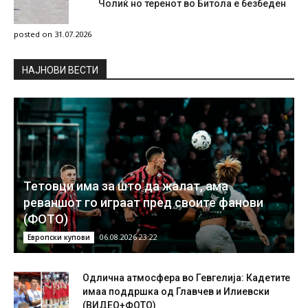
Чолиќ но теренот во Битола е безбеден
posted on 31.07.2026
НAЈНОВИ ВЕСТИ
Тетовци има за што да жалат, ама
реваншот го играат пред своите фанови
(ФОТО)
06.08.2026 23:22
Европски купови
Одлична атмосфера во Гевгелија: Кадетите
имаа поддршка од Главчев и Илиевски
(ВИДЕО+ФОТО)