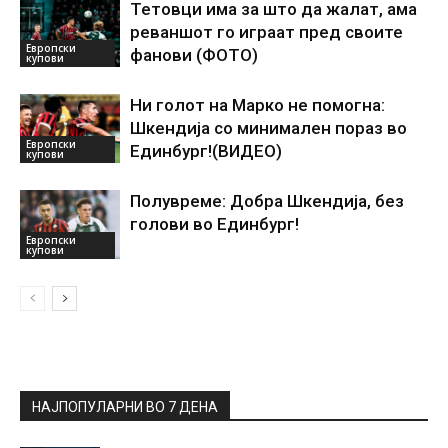
Тетовци има за што да жалат, ама
реваншот го играат пред своите
Европски
фанови (ФОТО)
купови
Ни голот на Марко не помогна:
Шкендија со минимален пораз во
Европски
Единбург!(ВИДЕО)
купови
Полувреме: Добра Шкендија, без
голови во Единбург!
Европски
купови
НАЈПОПУЛАРНИ ВО 7 ДЕНА