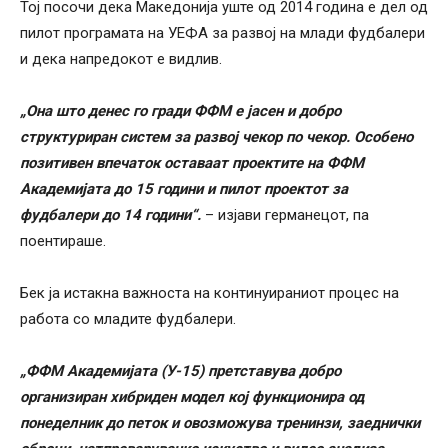
Тој посочи дека Македонија уште од 2014 година е дел од
пилот програмата на УЕФА за развој на млади фудбалери
и дека напредокот е видлив.
„Она што денес го гради ФФМ е јасен и добро
структуриран систем за развој чекор по чекор. Особено
позитивен впечаток оставаат проектите на ФФМ
Академијата до 15 години и пилот проектот за
фудбалери до 14 години“.
– изјави германецот, па
поентираше.
Бек ја истакна важноста на континуираниот процес на
работа со младите фудбалери.
„ФФМ Академијата (У-15) претставува добро
организиран хибриден модел кој функционира од
понеделник до петок и овозможува тренинзи, заеднички