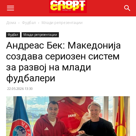
Дома
Фудбал
Млади репрезентации
Фудбал
Млади репрезентации
Андреас Бек: Македонија
создава сериозен систем
за развој на млади
фудбалери
22.05.2026 13:30