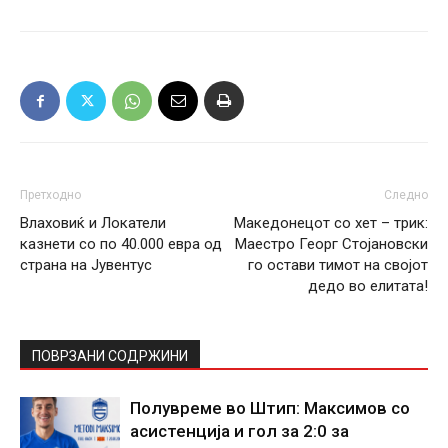
Претходно
Следно
Влаховиќ и Локатели
Македонецот со хет – трик:
казнети со по 40.000 евра од
Маестро Георг Стојановски
страна на Јувентус
го остави тимот на својот
дедо во елитата!
ПОВРЗАНИ СОДРЖИНИ
Полувреме во Штип: Максимов со
асистенција и гол за 2:0 за