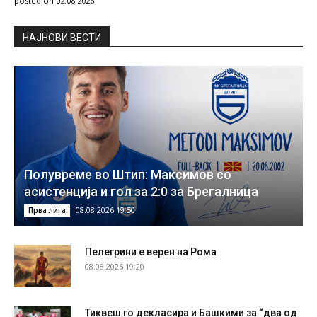
posted on 02.08.2026
НAЈНОВИ ВЕСТИ
Полувреме во Штип: Максимов со
асистенција и гол за 2:0 за Брегалница
08.08.2026 19:50
Прва лига
Пелегрини е верен на Рома
08.08.2026 19:20
Тиквеш го декласира и Башкими за “два од