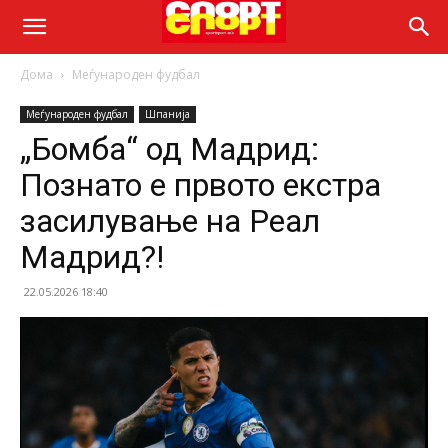
Дома
Меѓународен фудбал
Меѓународен фудбал
Шпанија
„Бомба“ од Мадрид:
Познато е првото екстра
засилување на Реал
Мадрид?!
22.05.2026 18:40