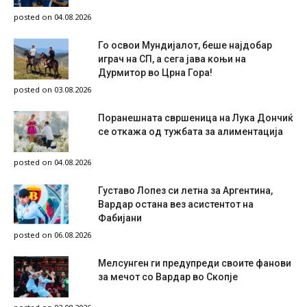
posted on 04.08.2026
Го освои Мундијалот, беше најдобар
играч на СП, а сега јава коњи на
Дурмитор во Црна Гора!
posted on 03.08.2026
Поранешната свршеница на Лука Дончиќ
се откажа од тужбата за алиментација
posted on 04.08.2026
Густаво Лопез си летна за Аргентина,
Вардар остана вез асистентот на
Фабијани
posted on 06.08.2026
Мелсунген ги предупреди своите фанови
за мечот со Вардар во Скопје