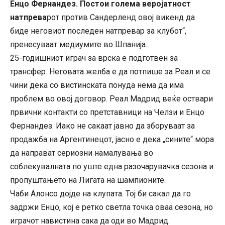
Енцо Фернандез. Постои голема веројатност
натпрева
рот против Сандерленд овој викенд да
биде неговиот последен натпревар за клубот“,
пренесуваат медиумите во Шпанија.
25-годишниот играч за врска е подготвен за
трансфер. Неговата желба е да потпише за Реал и се
чини дека со вистинската понуда нема да има
проблем во овој договор. Реал Мадрид веќе оствари
првични контакти со претставници на Челзи и Енцо
Фернандез. Иако не сакаат јавно да зборуваат за
продажба на Аргентинецот, јасно е дека „сините“ мора
да направат сериозни намалувања во
соблекувалната по уште една разочарувачка сезона и
пропуштањето на Лигата на шампионите.
Чаби Алонсо дојде на клупата. Тој би сакал да го
задржи Енцо, кој е ретко светла точка оваа сезона, но
играчот навистина сака да оди во Мадрид.