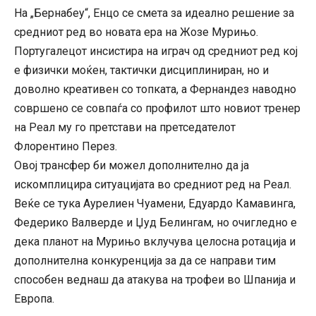
На „Бернабеу“, Енцо се смета за идеално решение за
средниот ред во новата ера на Жозе Мурињо.
Португалецот инсистира на играч од средниот ред кој
е физички моќен, тактички дисциплиниран, но и
доволно креативен со топката, а Фернандез наводно
совршено се совпаѓа со профилот што новиот тренер
на Реал му го претстави на претседателот
Флорентино Перез.
Овој трансфер би можел дополнително да ја
искомплицира ситуацијата во средниот ред на Реал.
Веќе се тука Аурелиен Чуамени, Едуардо Камавинга,
Федерико Валверде и Џуд Белингам, но очигледно е
дека планот на Мурињо вклучува целосна ротација и
дополнителна конкуренција за да се направи тим
способен веднаш да атакува на трофеи во Шпанија и
Европа.