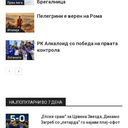
Брегалница
Прва лига
Пелегрини е верен на Рома
Италија
РК Алкалоид со победа на првата
контрола
Останато
НАЈПОПУЛАРНИ ВО 7 ДЕНА
„Епски срам“ за Црвена Звезда, Динамо
Загреб со „петарда“ го најави плеј-офот