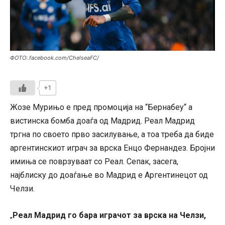
ФОТО:.facebook.com/ChelseaFC/
+1
Жозе Мурињо е пред промоција на “Бернабеу“ а
вистинска бомба доаѓа од Мадрид. Реал Мадрид
тргна по своето прво засилување, а тоа треба да биде
аргентинскиот играч за врска Енцо Фернандез. Бројни
имиња се поврзуваат со Реал. Сепак, засега,
најблиску до доаѓање во Мадрид е Аргентинецот од
Челзи.
Реал Мадрид го бара играчот за врска на Челзи,
„