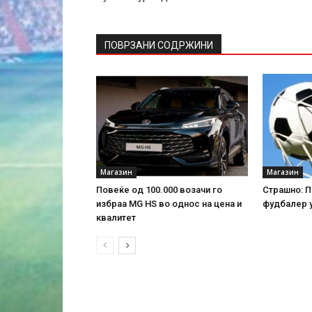
ПОВРЗАНИ СОДРЖИНИ
Магазин
Магазин
Повеќе од 100.000 возачи го
Страшно: П
избраа MG HS во однос на цена и
фудбалер у
квалитет