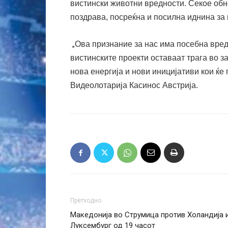
вистински животни вредности. Секое обн
поздрава, посреќна и посилна иднина за
„
Ова признание за нас има посебна вредн
вистинските проекти оставаат трага во 
нова енергија и нови иницијативи кои ќе 
Видеолотарија Касинос Австрија.
Претходно
Македонија во Струмица против Холандија 
Луксембург од 19 часот