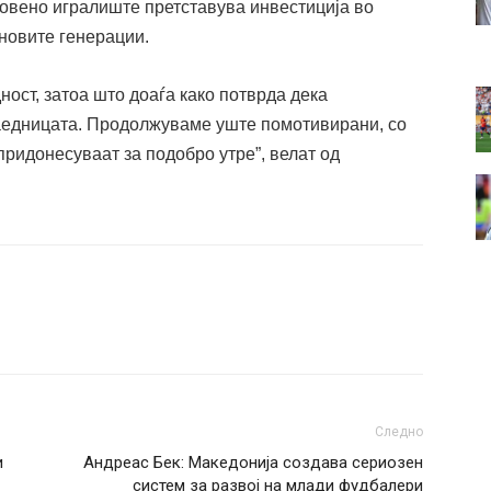
овено игралиште претставува инвестиција во
 новите генерации.
ост, затоа што доаѓа како потврда дека
заедницата. Продолжуваме уште помотивирани, со
придонесуваат за подобро утре”, велат од
Следно
и
Андреас Бек: Македонија создава сериозен
систем за развој на млади фудбалери