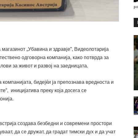
po
 магазинот „Убавина и здравје”, Видеолотарија
тествено одговорна компанија, како потврда за
ови за живот и развој на заедницата.
 компанијата, бидејќи ја препознава вредноста и
те”, иницијатива преку која досега се
онија.
Австрија создава безбедни и современи простори
ваат, да се дружат, да градат тимски дух и да учат