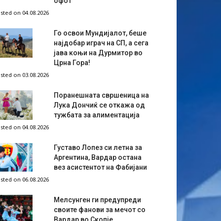
офот
sted on 04.08.2026
Го освои Мундијалот, беше
најдобар играч на СП, а сега
јава коњи на Дурмитор во
Црна Гора!
sted on 03.08.2026
Поранешната свршеница на
Лука Дончиќ се откажа од
тужбата за алиментација
sted on 04.08.2026
Густаво Лопез си летна за
Аргентина, Вардар остана
вез асистентот на Фабијани
sted on 06.08.2026
Мелсунген ги предупреди
своите фанови за мечот со
Вардар во Скопје