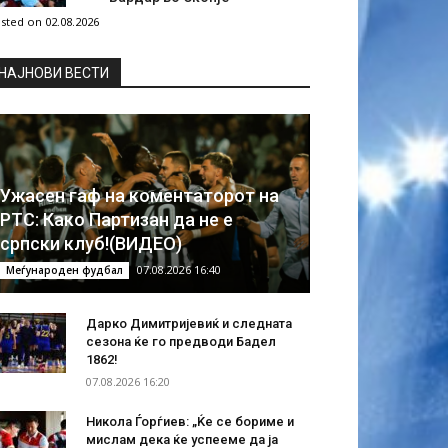
sted on 02.08.2026
НAЈНОВИ ВЕСТИ
Ужасен гаф на коментаторот на
РТС: Како Партизан да не е
српски клуб!(ВИДЕО)
07.08.2026 16:40
Меѓународен фудбал
Дарко Димитријевиќ и следната
сезона ќе го предводи Бадел
1862!
07.08.2026 16:20
Никола Ѓорѓиев: „Ќе се бориме и
мислам дека ќе успееме да ја