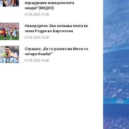
израдуваме македонската
нација!“(ВИДЕО)
07.08.2026 15:58
Неверојатно: Еве колкава плата ќе
зема Родри во Барселона
07.08.2026 15:28
Страшно: „Ќе го разнесам Меси со
четири бомби!“
07.08.2026 14:58