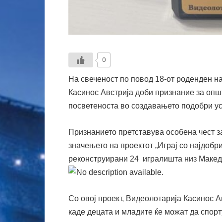
0
На свеченост по повод 18-от роденден на
Касинос Австрија доби признание за опш
посветеноста во создавањето подобри усл
Признанието претставува особена чест за
значењето на проектот „Играј со најдобри
реконструирани 24 игралишта низ Макед
Со овој проект, Видеолотарија Касинос 
каде децата и младите ќе можат да спорту