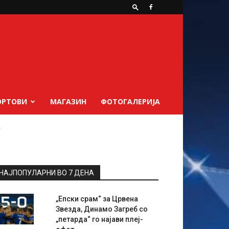
ОРТОВИ
МАГАЗИН
ФОТОГАЛЕРИЈА
”
НАЈПОПУЛАРНИ ВО 7 ДЕНА
„Епски срам“ за Црвена
Звезда, Динамо Загреб со
„петарда“ го најави плеј-