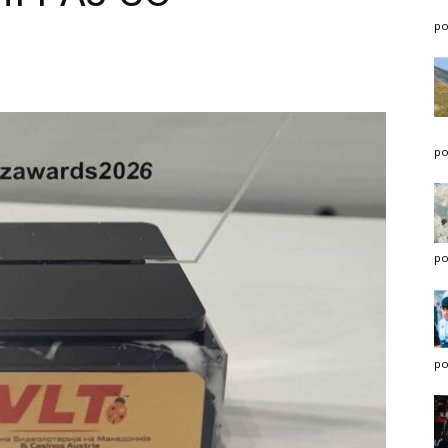
po
po
po
po