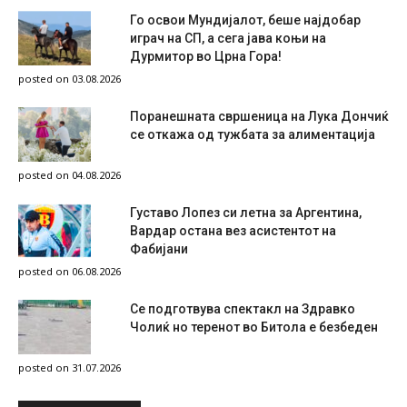
Го освои Мундијалот, беше најдобар
играч на СП, а сега јава коњи на
Дурмитор во Црна Гора!
posted on 03.08.2026
Поранешната свршеница на Лука Дончиќ
се откажа од тужбата за алиментација
posted on 04.08.2026
Густаво Лопез си летна за Аргентина,
Вардар остана вез асистентот на
Фабијани
posted on 06.08.2026
Се подготвува спектакл на Здравко
Чолиќ но теренот во Битола е безбеден
posted on 31.07.2026