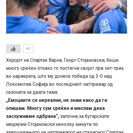
+1
Херојот на Спартак Варна, Георг Стојановски, беше
многу среќен откако го постигна својот прв хет-трик
во кариерата, што му донесе победа од 3-0 над
Локомотив Софија во последниот натпревар од
сезоната за двата тима.
„Емоциите се нереални, не знам како да ги
опишам. Многу сум среќен и мислам дека
заслуживме одбрана“,
започна за бугарските
медиуми Стојановски неколку минути по
завршувањето на натпреварот на стадионот Спартак