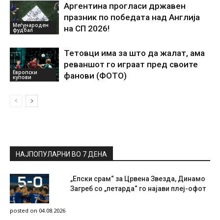
Аргентина прогласи државен
празник по победата над Англија
Меѓународен
на СП 2026!
фудбал
Тетовци има за што да жалат, ама
реваншот го играат пред своите
Европски
фанови (ФОТО)
купови
НАЈПОПУЛАРНИ ВО 7 ДЕНА
„Епски срам“ за Црвена Звезда, Динамо
Загреб со „петарда“ го најави плеј-офот
posted on 04.08.2026