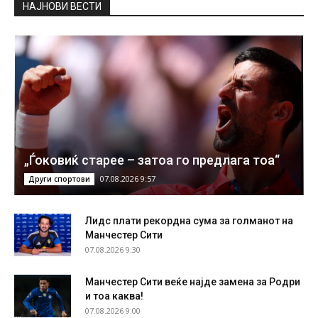
НAЈНОВИ ВЕСТИ
„Ѓоковиќ старее – затоа го предлага тоа“
07.08.2026 9:57
Други спортови
Лидс плати рекордна сума за голманот на
Манчестер Сити
07.08.2026 9:30
Манчестер Сити веќе најде замена за Родри
и тоа каква!
07.08.2026 9:00