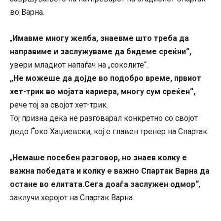
во Варна.
Имавме многу желба, знаевме што треба да
„
направиме и заслужуваме да бидеме среќни“,
увери младиот напаѓач на „соколите“.
„Не можеше да дојде во подобро време, првиот
хет-трик во мојата кариера, многу сум среќен“,
рече тој за својот хет-трик.
Тој призна дека не разговарал конкретно со својот
дедо Ѓоко Хаџиевски, кој е главен тренер на Спартак:
Немаше посебен разговор, но знаев колку е
„
важна победата и колку е важно Спартак Варна да
остане во елитата.Сега доаѓа заслужен одмор“
,
заклучи херојот на Спартак Варна.