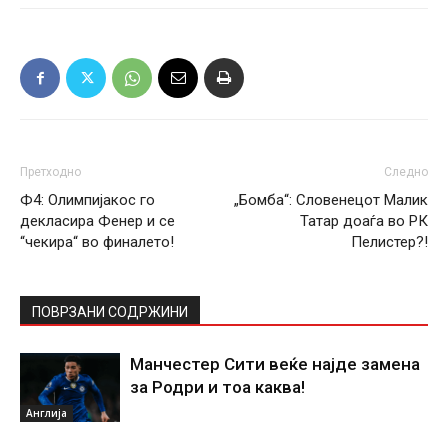
Претходно
Следно
Ф4: Олимпијакос го
„Бомба“: Словенецот Малик
декласира Фенер и се
Татар доаѓа во РК
“чекира“ во финалето!
Пелистер?!
ПОВРЗАНИ СОДРЖИНИ
Манчестер Сити веќе најде замена
за Родри и тоа каква!
Англија