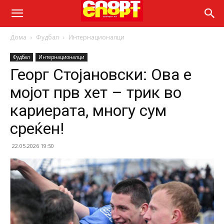
Дома
Фудбал
Интернационалци
Фудбал
Интернационалци
Георг Стојановски: Ова е
мојот прв хет – трик во
кариерата, многу сум
среќен!
22.05.2026 19:50