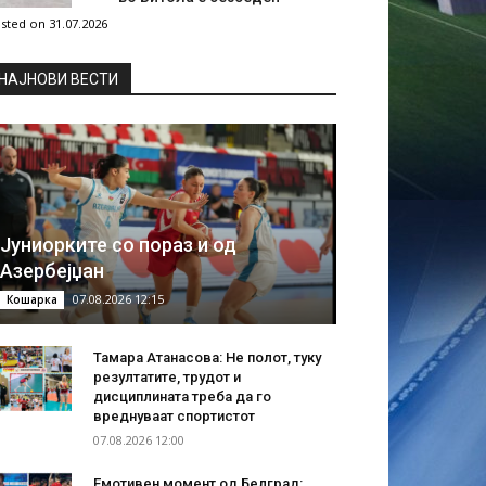
sted on 31.07.2026
НAЈНОВИ ВЕСТИ
Јуниорките со пораз и од
Азербејџан
07.08.2026 12:15
Кошарка
Тамара Атанасова: Не полот, туку
резултатите, трудот и
дисциплината треба да го
вреднуваат спортистот
07.08.2026 12:00
Емотивен момент од Белград: