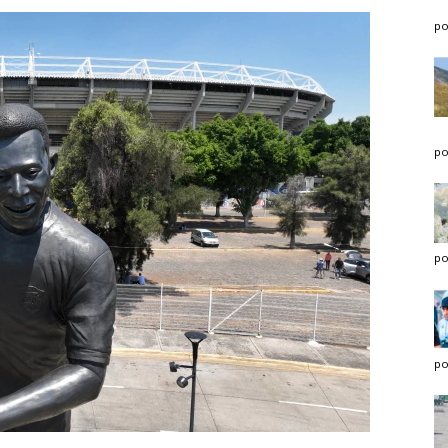
po
po
po
po