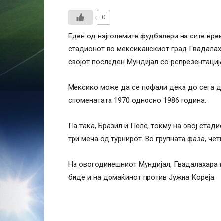
0
Еден од најголемите фудбалери на сите вре
стадионот во мексиканскиот град Гвадалаха
својот последен Мундијал со репрезентациј
Мексико може да се пофали дека до сега дв
споменатата 1970 односно 1986 година.
Па така, Бразил и Пеле, токму на овој стад
три меча од турнирот. Во групната фаза, че
На овогодинешниот Мундијал, Гвадалахара ќ
биде и на домаќинот против Јужна Кореја.