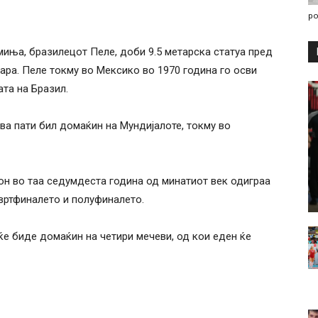
po
миња, бразилецот Пеле, доби 9.5 метарска статуа пред
ра. Пеле токму во Мексико во 1970 година го осви
ата на Бразил.
а пати бил домаќин на Мундијалоте, токму во
ион во таа седумдеста година од минатиот век одиграа
твртфиналето и полуфиналето.
е биде домаќин на четири мечеви, од кои еден ќе