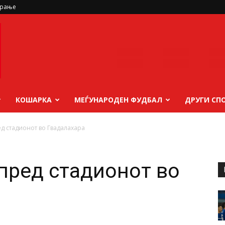
ирање
КОШАРКА
МЕЃУНАРОДЕН ФУДБАЛ
ДРУГИ СП
ед стадионот во Гвадалахара
 пред стадионот во