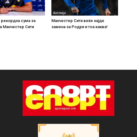
Англија
 рекордна сума за
Манчестер Сити веќе најде
а Манчестер Сити
замена за Родри и тоа каква!