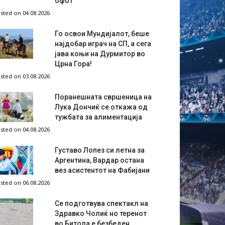
офот
sted on 04.08.2026
Го освои Мундијалот, беше
најдобар играч на СП, а сега
јава коњи на Дурмитор во
Црна Гора!
sted on 03.08.2026
Поранешната свршеница на
Лука Дончиќ се откажа од
тужбата за алиментација
sted on 04.08.2026
Густаво Лопез си летна за
Аргентина, Вардар остана
вез асистентот на Фабијани
sted on 06.08.2026
Се подготвува спектакл на
Здравко Чолиќ но теренот
во Битола е безбеден