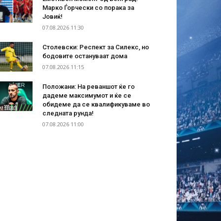
Марко Ѓорчески со порака за
Јовиќ!
07.08.2026 11:30
Столевски: Респект за Силекс, но
бодовите остануваат дома
07.08.2026 11:15
Положани: На реваншот ќе го
дадеме максимумот и ќе се
обидеме да се квалификуваме во
следната рунда!
07.08.2026 11:00