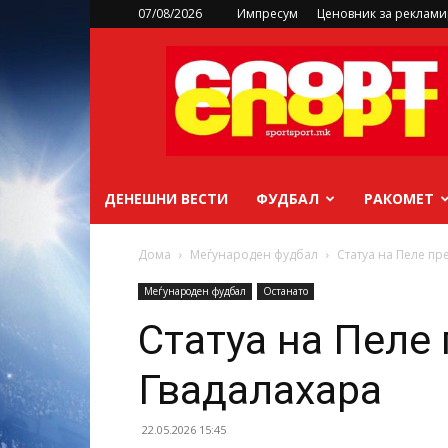
07/08/2026
Импресум
Ценовник за реклам
sportsport.mk
ДЕНЕШНИ ВЕСТИ
ФУДБАЛ
РАКОМЕТ
Дома
Меѓународен фудбал
Статуа на Пеле пр
Меѓународен фудбал
Останато
Статуа на Пеле
Гвадалахара
22.05.2026 15:45