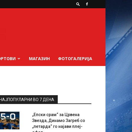
ОРТОВИ
МАГАЗИН
ФОТОГАЛЕРИЈА
НАЈПОПУЛАРНИ ВО 7 ДЕНА
„Епски срам“ за Црвена
Звезда, Динамо Загреб со
„петарда“ го најави плеј-