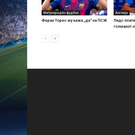
Меѓународен фудбал
Англија
Феран Торес му кажа „да“ на ПСЖ
Лидс плати
голманот н