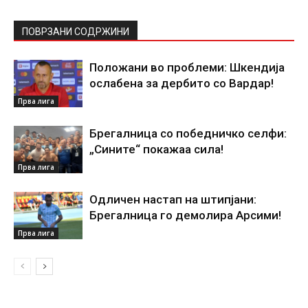
ПОВРЗАНИ СОДРЖИНИ
Положани во проблеми: Шкендија
ослабена за дербито со Вардар!
Прва лига
Брегалница со победничко селфи:
„Сините“ покажаа сила!
Прва лига
Одличен настап на штипјани:
Брегалница го демолира Арсими!
Прва лига