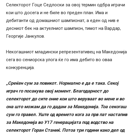
Селекторот Гоце Седлоски за овој термин одбра играчи
кои што досега и не биле во преден план. Има и
дебитанти од домашниот шампионат, а еден од нив е
десниот бек на актуелниот шампион, тимот на Вардар,
Георгије Јанкулов.
Некогашниот младински репрезентативец на Македонија
сега во сениорска улога ќе го има дебито во оваа
конкуренција.
„Среќен сум за повикот. Нормално е да е така. Секој
играч го посакува овој момент. Благодарност до
селекторот до сите оние кои што веруваат во мене и во
она што можам да го дадам за Македонија. Тоа секогаш
сум го правел. Уште од времето кога за прв пат настапив
за Македонија во У17 генерацијата под водство на
селекторот Горан Станиќ. Потоа три години како дел од