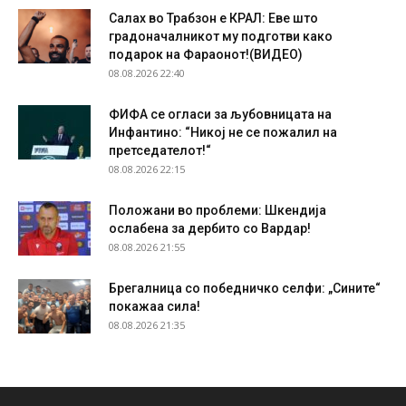
Салах во Трабзон е КРАЛ: Еве што
градоначалникот му подготви како
подарок на Фараонот!(ВИДЕО)
08.08.2026 22:40
ФИФА се огласи за љубовницата на
Инфантино: “Никој не се пожалил на
претседателот!“
08.08.2026 22:15
Положани во проблеми: Шкендија
ослабена за дербито со Вардар!
08.08.2026 21:55
Брегалница со победничко селфи: „Сините“
покажаа сила!
08.08.2026 21:35