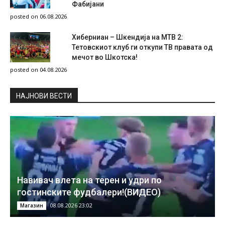
Фабијани
posted on 06.08.2026
Хиберниан – Шкендија на МТВ 2:
Тетовскиот клуб ги откупи ТВ правата од
мечот во Шкотска!
posted on 04.08.2026
НAЈНОВИ ВЕСТИ
Навивач влета на терен и удри по
гостинските фудбалери!(ВИДЕО)
08.08.2026 23:02
Магазин