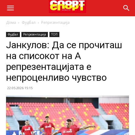
Дома
Фудбал
Репрезентација
Фудбал
Репрезентација
ТОП
Јанкулов: Да се прочиташ
на списокот на А
репрезентацијата е
непроценливо чувство
22.05.2026 15:15