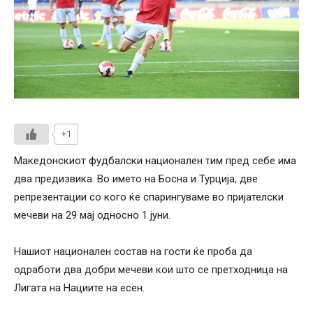
+1
Македонскиот фудбалски национален тим пред себе има
два предизвика. Во името на Босна и Турција, две
репрезентации со кого ќе спарингуваме во пријателски
мечеви на 29 мај односно 1 јуни.
Нашиот национален состав на гости ќе проба да
одработи два добри мечеви кои што се претходница на
Лигата на Нациите на есен.