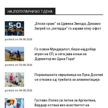
НАЈПОПУЛАРНИ ВО 7 ДЕНА
„Епски срам“ за Црвена Звезда, Динамо
Загреб со „петарда“ го најави плеј-офот
posted on 04.08.2026
Го освои Мундијалот, беше најдобар
играч на СП, а сега јава коњи на
Дурмитор во Црна Гора!
posted on 03.08.2026
Поранешната свршеница на Лука Дончиќ
се откажа од тужбата за алиментација
posted on 04.08.2026
Густаво Лопез си летна за Аргентина,
Вардар остана вез асистентот на