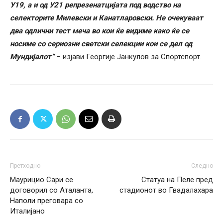
У19, а и од У21 репрезенатцијата под водство на
селекторите Милевски и Канатларовски. Не очекуваат
два одлични тест меча во кои ќе видиме како ќе се
носиме со сериозни светски селекции кои се дел од
Мундијалот“
– изјави Георгије Јанкулов за Спортспорт.
Претходно
Следно
Маурицио Сари се
Статуа на Пеле пред
договорил со Аталанта,
стадионот во Гвадалахара
Наполи преговара со
Италијано