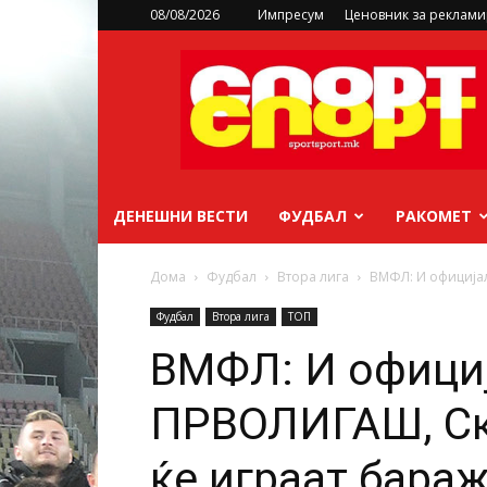
08/08/2026
Импресум
Ценовник за реклам
sportsport.mk
ДЕНЕШНИ ВЕСТИ
ФУДБАЛ
РАКОМЕТ
Дома
Фудбал
Втора лига
ВМФЛ: И официјал
Фудбал
Втора лига
ТОП
ВМФЛ: И официј
ПРВОЛИГАШ, Ско
ќе играат бара