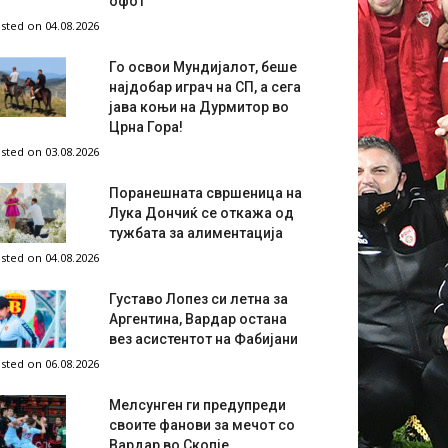
офот
sted on 04.08.2026
Го освои Мундијалот, беше
најдобар играч на СП, а сега
јава коњи на Дурмитор во
Црна Гора!
sted on 03.08.2026
Поранешната свршеница на
Лука Дончиќ се откажа од
тужбата за алиментација
sted on 04.08.2026
Густаво Лопез си летна за
Аргентина, Вардар остана
вез асистентот на Фабијани
sted on 06.08.2026
Мелсунген ги предупреди
своите фанови за мечот со
Вардар во Скопје