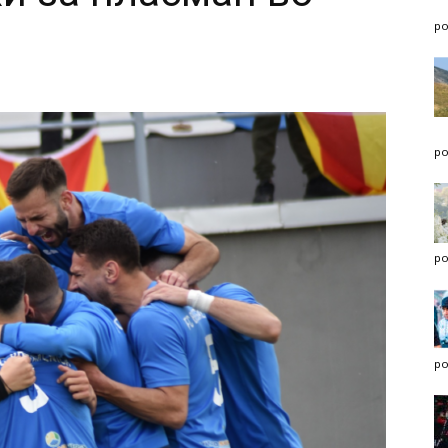
po
po
po
po