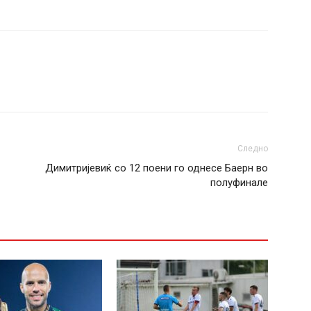
Следно
Димитријевиќ со 12 поени го однесе Баерн во
полуфинале