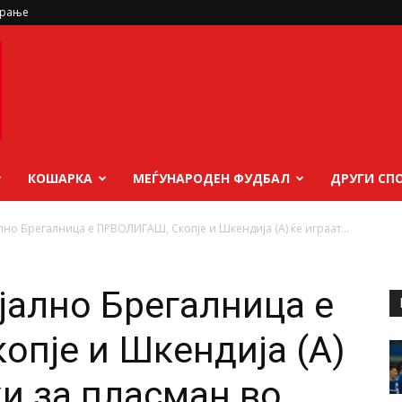
ирање
КОШАРКА
МЕЃУНАРОДЕН ФУДБАЛ
ДРУГИ СП
но Брегалница е ПРВОЛИГАШ, Скопје и Шкендија (А) ќе играат...
ално Брегалница е
пје и Шкендија (А)
жи за пласман во