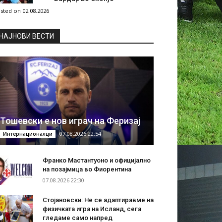
sted on 02.08.2026
НAЈНОВИ ВЕСТИ
Тошевски е нов играч на Феризај
07.08.2026 22:54
Интернационалци
Франко Мастантуоно и официјално
на позајмица во Фиорентина
07.08.2026 22:30
Стојановски: Не се адаптиравме на
физичката игра на Исланд, сега
гледаме само напред