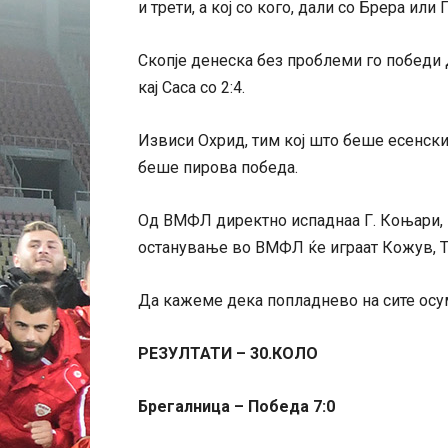
и трети, а кој со кого, дали со Брера или 
Скопје денеска без проблеми го победи Д
кај Саса со 2:4.
Извиси Охрид, тим кој што беше есенски
беше пирова победа.
Од ВМФЛ директно испаднаа Г. Коњари, По
останување во ВМФЛ ќе играат Кожув, Те
Да кажеме дека попладнево на сите осум
РЕЗУЛТАТИ – 30.КОЛО
Брегалница – Победа 7:0