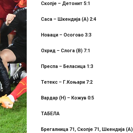
Скопје – Детонит 5:1
Саса – Шкендија (А) 2:4
Новаци – Осогово 3:3
Охрид – Слога (В) 7:1
Преспа – Беласица 1:3
Тетекс – Г.Коњари 7:2
Вардар (Н) – Кожув 0:5
ТАБЕЛА
Брегалница 71, Скопје 71, Шкендија (А)