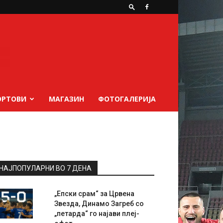
ОРТОВИ
МАГАЗИН
ФОТОГАЛЕРИЈА
НАЈПОПУЛАРНИ ВО 7 ДЕНА
„Епски срам“ за Црвена
Звезда, Динамо Загреб со
„петарда“ го најави плеј-