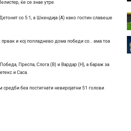
Пелистер, ќе се знае утре.
етонит со 5:1, а Шкендија (А) како гостин славеше
 првак и кој попладнево дома победи со… ама тоа
беда, Преспа, Слога (В) и Вардар (Н), а бараж за
текс и Саса.
 средби беа постигнати неверојатни 51 голови