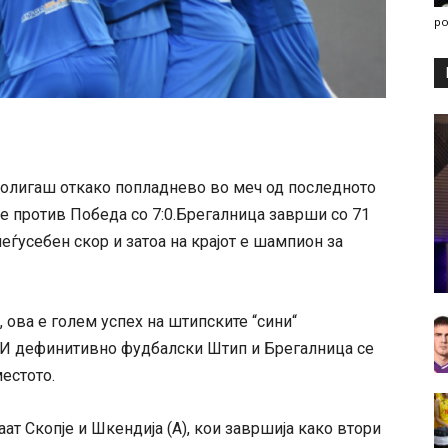
po
рволигаш откако попладнево во меч од последното
 против Победа со 7:0.Брегалница заврши со 71
меѓусебен скор и затоа на крајот е шампион за
, ова е голем успех на штипските “сини“
. И дефинитивно фудбалски Штип и Брегалница се
местото.
аат Скопје и Шкендија (А), кои завршија како втори