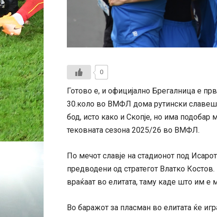
0
Готово е, и официјално Брегалница е п
30.коло во ВМФЛ дома рутински славеше
бод, исто како и Скопје, но има подобар 
тековната сезона 2025/26 во ВМФЛ.
По мечот славје на стадионот под Исарот
предводени од стратегот Влатко Костов
враќаат во елитата, таму каде што им е 
Во баражот за пласман во елитата ќе игр