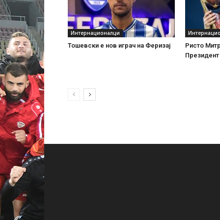
Интернационалци
Интернаци
Тошевски е нов играч на Феризај
Ристо Митр
Президент 