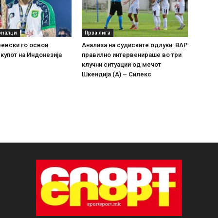
оналци
Прва лига
евски го освои
Анализа на судиските одлуки: ВАР
купот на Индонезија
правилно интервенираше во три
клучни ситуации од мечот
Шкендија (А) – Силекс