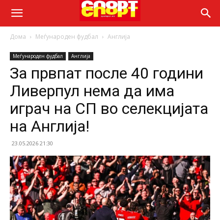
Дома
Меѓународен фудбал
Англија
Меѓународен фудбал
Англија
За првпат после 40 години
Ливерпул нема да има
играч на СП во селекцијата
на Англија!
23.05.2026 21:30