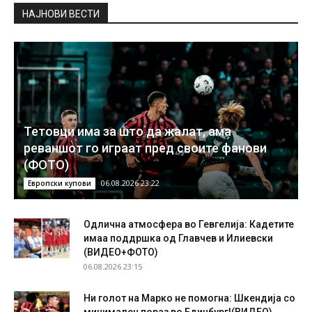
НAЈНОВИ ВЕСТИ
Тетовци има за што да жалат, ама
реваншот го играат пред своите фанови
(ФОТО)
06.08.2026 23:22
Европски купови
Одлична атмосфера во Гевгелија: Кадетите
имаа поддршка од Главчев и Илиевски
(ВИДЕО+ФОТО)
06.08.2026 23:15
Ни голот на Марко не помогна: Шкендија со
минимален пораз во Единбург!(ВИДЕО)