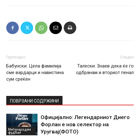
Претходно
Следно
Бабунски: Цела фамилија
Талески: Знаев дека ќе го
сме вардарци и навистина
одбранам и вториот пенал
сум среќен
ПОВРЗАНИ СОДРЖИНИ
Официјално: Легендарниот Диего
Форлан е нов селектор на
Меѓународен
Уругвај(ФОТО)
фудбал