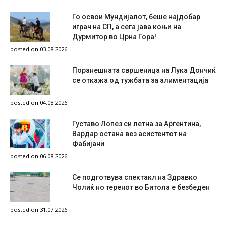
Го освои Мундијалот, беше најдобар
играч на СП, а сега јава коњи на
Дурмитор во Црна Гора!
posted on 03.08.2026
Поранешната свршеница на Лука Дончиќ
се откажа од тужбата за алиментација
posted on 04.08.2026
Густаво Лопез си летна за Аргентина,
Вардар остана вез асистентот на
Фабијани
posted on 06.08.2026
Се подготвува спектакл на Здравко
Чолиќ но теренот во Битола е безбеден
posted on 31.07.2026