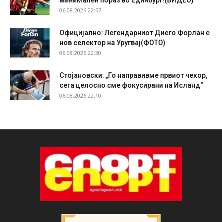
06.08.2026 22:57
Официјално: Легендарниот Диего Форлан е
нов селектор на Уругвај(ФОТО)
06.08.2026 22:30
Стојановски: „Го направивме првиот чекор,
сега целосно сме фокусирани на Исланд“
06.08.2026 22:10