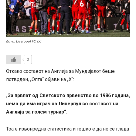
фото: Liverpool FC (X)
0
Откако составот на Англија за Мундијалот беше
потврден, „Опта“ објави на „Х“:
За првпат од Светското првенство во 1986 година,
„
нема да има играч на Ливерпул во составот на
Англија за голем турнир“.
Тоа е извонредна статистика и тешко е да не се гледа