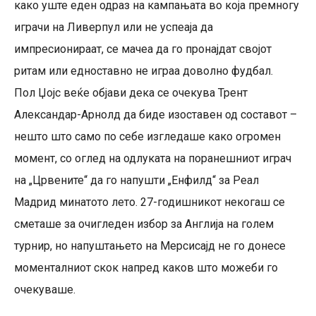
како уште еден одраз на кампањата во која премногу
играчи на Ливерпул или не успеаја да
импресионираат, се мачеа да го пронајдат својот
ритам или едноставно не играа доволно фудбал.
Пол Џојс веќе објави дека се очекува Трент
Александар-Арнолд да биде изоставен од составот –
нешто што само по себе изгледаше како огромен
момент, со оглед на одлуката на поранешниот играч
на „Црвените“ да го напушти „Енфилд“ за Реал
Мадрид минатото лето. 27-годишникот некогаш се
сметаше за очигледен избор за Англија на голем
турнир, но напуштањето на Мерсисајд не го донесе
моменталниот скок напред каков што можеби го
очекуваше.