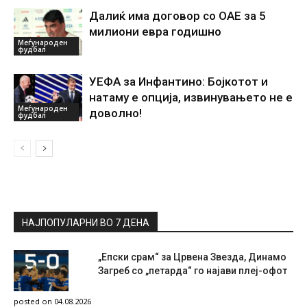
Далиќ има договор со ОАЕ за 5
милиони евра годишно
Меѓународен
фудбал
УЕФА за Инфантино: Бојкотот и
натаму е опција, извинувањето не е
Меѓународен
доволно!
фудбал
НАЈПОПУЛАРНИ ВО 7 ДЕНА
„Епски срам“ за Црвена Звезда, Динамо
Загреб со „петарда“ го најави плеј-офот
posted on 04.08.2026