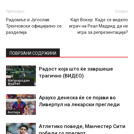
Претходно
Следно
Радомље и Југослав
Кајл Вокер: Каде се видело
Тренчовски официјално се
играч на Реал Мадрид да не
разделија
игра за репрезентација?
ПОВРЗАНИ СОДРЖИНИ
Радост која што ќе завршеше
трагично (ВИДЕО)
Меѓународен
фудбал
Араухо денеска ќе се појави во
Ливерпул на лекарски прегледи
Англија
Атлетико поведе, Манчестер Сити
победи со пресврт