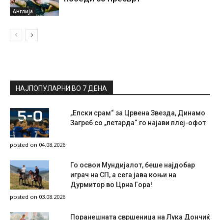
Англија
НАЈПОПУЛАРНИ ВО 7 ДЕНА
„Епски срам“ за Црвена Звезда, Динамо
Загреб со „петарда“ го најави плеј-офот
posted on 04.08.2026
Го освои Мундијалот, беше најдобар
играч на СП, а сега јава коњи на
Дурмитор во Црна Гора!
posted on 03.08.2026
Поранешната свршеница на Лука Дончиќ