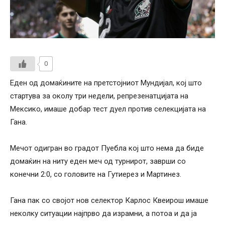
0
Еден од домаќините на претстојниот Мундијал, кој што
стартува за околу три недели, репрезенатцијата на
Мексико, имаше добар тест дуел против селекцијата на
Гана.
Мечот одигран во градот Пуебла кој што нема да биде
домаќин на ниту еден меч од турнирот, заврши со
конечни 2:0, со головите на Гутиерез и Мартинез.
Гана пак со својот нов селектор Карлос Квеирош имаше
неколку ситуации најпрво да израмни, а потоа и да ја