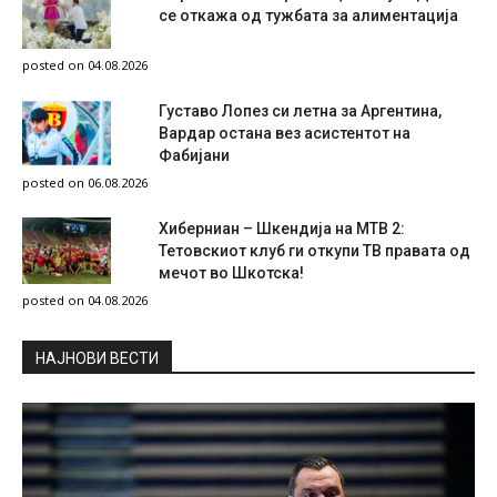
се откажа од тужбата за алиментација
posted on 04.08.2026
Густаво Лопез си летна за Аргентина,
Вардар остана вез асистентот на
Фабијани
posted on 06.08.2026
Хиберниан – Шкендија на МТВ 2:
Тетовскиот клуб ги откупи ТВ правата од
мечот во Шкотска!
posted on 04.08.2026
НAЈНОВИ ВЕСТИ