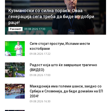
Кузманоски со силна порака: Оваа
генерација сега треба да биде во добри
раце!
09.08.2026 17:33
Ракомет
Сите стојат простум, Ислами мести
костобрани
09.08.2026 17:22
Радост која што ќе завршеше трагично
(ВИДЕО)
09.08.2026 17:00
Македонија има големи шанси, заедно со
Србија и Словенија, да биде домаќин на ЕП
2034!
09.08.2026 16:30