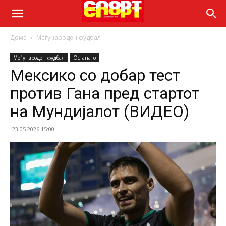
Дома
Меѓународен фудбал
Меѓународен фудбал
Останато
Мексико со добар тест
против Гана пред стартот
на Мундијалот (ВИДЕО)
23.05.2026 15:00