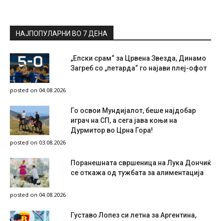
НАЈПОПУЛАРНИ ВО 7 ДЕНА
„Епски срам“ за Црвена Звезда, Динамо
Загреб со „петарда“ го најави плеј-офот
posted on 04.08.2026
Го освои Мундијалот, беше најдобар
играч на СП, а сега јава коњи на
Дурмитор во Црна Гора!
posted on 03.08.2026
Поранешната свршеница на Лука Дончиќ
се откажа од тужбата за алиментација
posted on 04.08.2026
Густаво Лопез си летна за Аргентина,