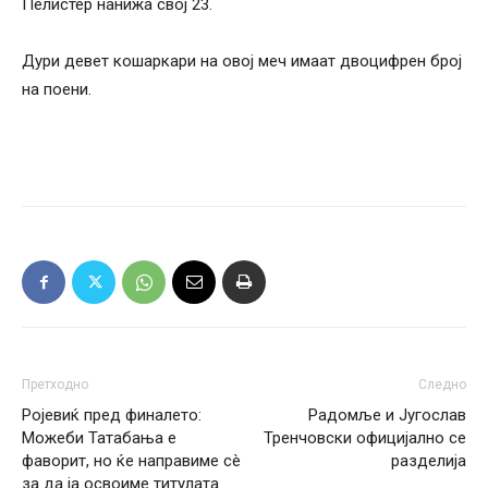
Пелистер нанижа свој 23.
Дури девет кошаркари на овој меч имаат двоцифрен број
на поени.
Претходно
Следно
Ројевиќ пред финалето:
Радомље и Југослав
Можеби Татабања е
Тренчовски официјално се
фаворит, но ќе направиме сè
разделија
за да ја освоиме титулата