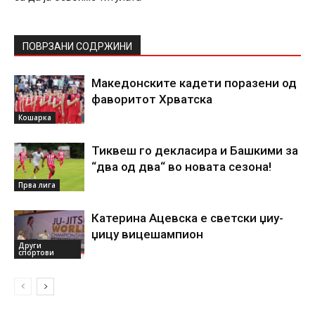
ПОВРЗАНИ СОДРЖИНИ
Македонските кадети поразени од
фаворитот Хрватска
Кошарка
Тиквеш го декласира и Башкими за
“два од два“ во новата сезона!
Прва лига
Катерина Ацевска е светски џиу-
џицу вицешампион
Други
спортови