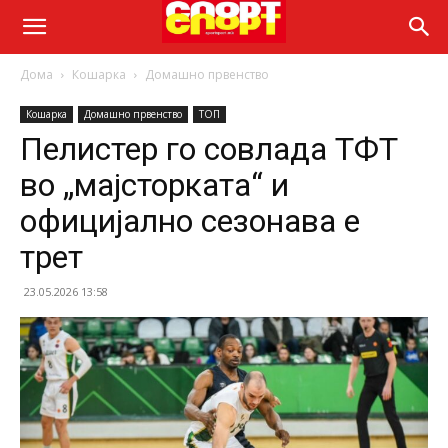
Дома
Кошарка
Домашно првенство
Кошарка
Домашно првенство
ТОП
Пелистер го совлада ТФТ
во „мајсторката“ и
официјално сезонава е
трет
23.05.2026 13:58