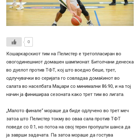
0
Кошаркарскиот тим на Пелистер е третопласиран во
овогодинешниот домашен шампионат. Битолчани денеска
во дуелот против ТФТ, кој што воедно беше, трет,
одлучувачки во серијата го совладаа домаќинот во
салата во населбата Маџари со минимални 86:90, и на тој
начин ја финишираа сезоната како трет тим во лигата.
„Малото финале“ мораше да биде одлучено во трет меч
затоа што Пелистер токму во оваа сала против ТФТ
поведе со 0:1, но потоа на свој терен пропушти шанса да
ја заврши задачата. Па затоа мораше да гостува