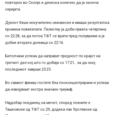
повторно во Скопје и денеска конечно да ја оконча
серијата.
Дуелот беше искучително неизвесен и имаше резултатска
промена повеќепати. Пелистер ја доби првата четвртина
со 22:28, за да потоа ТФТ се врати пред полувреме и ја
добие втората делница со 22:16.
Битолчани успеаа да направат предност по крајот на
третиот дел кој што го добија со 17:21, за да оној
последниот заврши 25:25.
Во самиот финиш гостите беа посконцентрирани и успеаа
да извојуваат екстра значаен триумф.
Најдобар поединец на мечот, според поените е
Ташковски од ТФТ со 29, додека пак Крстевски од