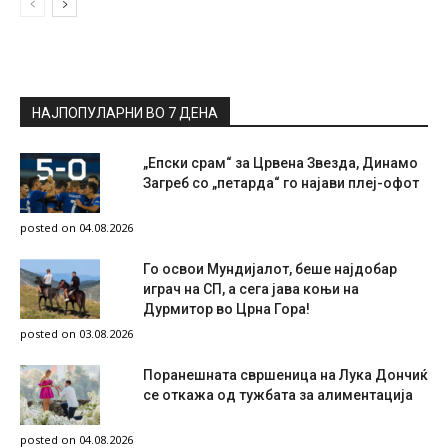
НАЈПОПУЛАРНИ ВО 7 ДЕНА
„Епски срам“ за Црвена Звезда, Динамо
Загреб со „петарда“ го најави плеј-офот
posted on 04.08.2026
Го освои Мундијалот, беше најдобар
играч на СП, а сега јава коњи на
Дурмитор во Црна Гора!
posted on 03.08.2026
Поранешната свршеница на Лука Дончиќ
се откажа од тужбата за алиментација
posted on 04.08.2026