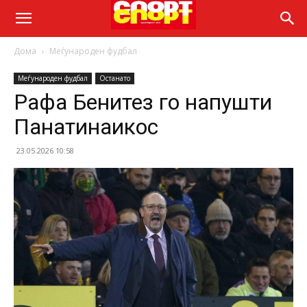
Дома
Меѓународен фудбал
Меѓународен фудбал
Останато
Рафа Бенитез го напушти
Панатинаикос
23.05.2026 10:58