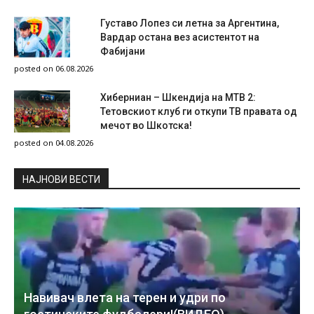
Густаво Лопез си летна за Аргентина,
Вардар остана вез асистентот на
Фабијани
posted on 06.08.2026
Хиберниан – Шкендија на МТВ 2:
Тетовскиот клуб ги откупи ТВ правата од
мечот во Шкотска!
posted on 04.08.2026
НAЈНОВИ ВЕСТИ
Навивач влета на терен и удри по