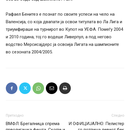
Рафаел Бенитез е познат по своите успеси на чело на
Валенсија, со која двапати ја освои титулата во Ла Лига и
триумфираше на турнирот во Купот на УЕФА. Помеѓу 2004
и 2010 година, тој го водеше Ливерпул, а под негово
водство Мерсисајдерс ја освоија Лигата на шампионите
во сезоната 2004/2005.
Претходно
Следно
ВМФЛ: Брегалница спрема
И ОФИЦИЈАЛНО: Пелистер
прволигашка фешта, Скопје и
го потпиша левиот бек