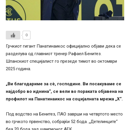
0
Грчкиот гигант Панатинаикос официјално објави дека се
разделува од главниот тренер Рафаел Бенитез.
Шпанскиот специјалист го презеде тимот во октомври
2025 година.
„Ви благодариме за сè, господине. Ви посакуваме се
најдобро во иднина“, се вели во пораката објавена на
профилот на Панатинаикос на социјалната мрежа „X“.
Под водство на Бенитез, ПАО заврши на четвртото место
во грчкото првенство, собрајќи 52 бода. „Детелинците“
беа 20 бода зад шампионот АЕК.