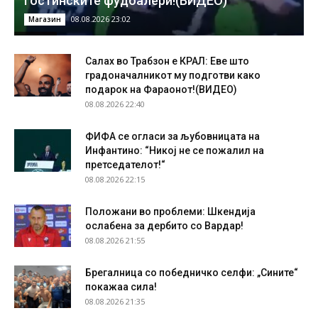
гостинските фудбалери!(ВИДЕО)
08.08.2026 23:02
Магазин
Салах во Трабзон е КРАЛ: Еве што
градоначалникот му подготви како
подарок на Фараонот!(ВИДЕО)
08.08.2026 22:40
ФИФА се огласи за љубовницата на
Инфантино: “Никој не се пожалил на
претседателот!“
08.08.2026 22:15
Положани во проблеми: Шкендија
ослабена за дербито со Вардар!
08.08.2026 21:55
Брегалница со победничко селфи: „Сините“
покажаа сила!
08.08.2026 21:35