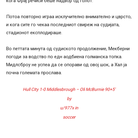
кога Фрај речиси беше надвор од голот.
Потоа повторно играа исклучително внимателно и цврсто,
и кога сите го чекаа последниот свиреж на судијата,
стадионот експлодираше.
Во петтата минута од судиското продолжение, Мекберни
погоди за водство по едн аодбиена голманска топка.
Мидлсброу не успеа да се опорави од овој шок, а Хал ја
почна големата прослава.
Hull City 1-0 Middlesbrough – Oli McBurnie 90+5′
by
u/977x
in
soccer