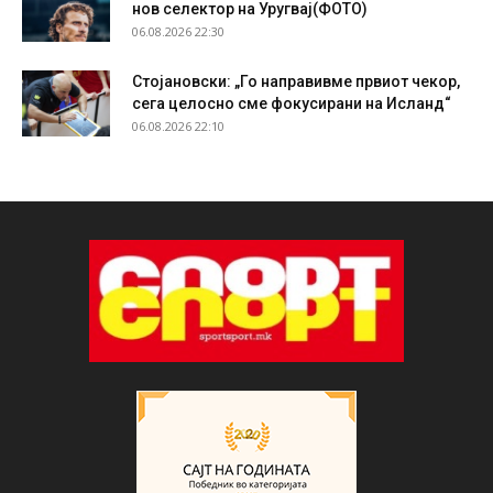
нов селектор на Уругвај(ФОТО)
06.08.2026 22:30
Стојановски: „Го направивме првиот чекор,
сега целосно сме фокусирани на Исланд“
06.08.2026 22:10