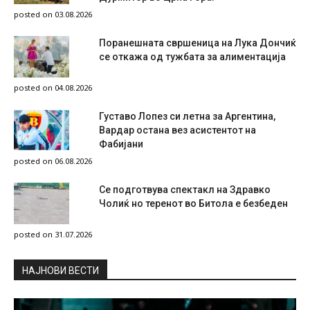
posted on 03.08.2026
Поранешната свршеница на Лука Дончиќ
се откажа од тужбата за алиментација
posted on 04.08.2026
Густаво Лопез си летна за Аргентина,
Вардар остана вез асистентот на
Фабијани
posted on 06.08.2026
Се подготвува спектакл на Здравко
Чолиќ но теренот во Битола е безбеден
posted on 31.07.2026
НAЈНОВИ ВЕСТИ