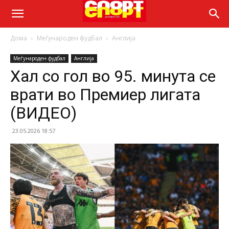
Дома
Меѓународен фудбал
Англија
Меѓународен фудбал
Англија
Хал со гол во 95. минута се
врати во Премиер лигата
(ВИДЕО)
23.05.2026 18:57