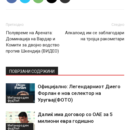
Претходно
Следно
Полувреме на Арената:
Алкалоид им се заблагодари
Доминација на Вардар и
на тројца ракометари
Комити за двојно водство
против Шкендија (ВИДЕО)
ПОВРЗАНИ СОДРЖИНИ
Официјално: Легендарниот Диего
Форлан е нов селектор на
Меѓународен
Уругвај(ФОТО)
фудбал
Далиќ има договор со ОАЕ за 5
милиони евра годишно
Меѓународен
фудбал