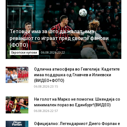
Тетовци има за што да жалат, ама
реваншот го играат пред своите фанови
(ФОТО)
06.08.2026 23:22
Европски купови
Одлична атмосфера во Гевгелија: Кадетите
имаа поддршка од Главчев и Илиевски
(ВИДЕО+ФОТО)
06.08.2026 23:15
Ни голот на Марко не помогна: Шкендија со
минимален пораз во Единбург!(ВИДЕО)
06.08.2026 22:57
Официјално: Легендарниот Диего Форлан е