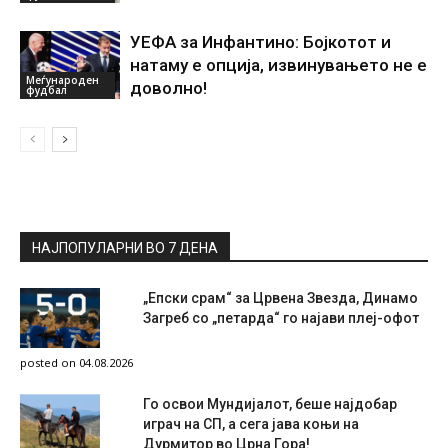
УЕФА за Инфантино: Бојкотот и
натаму е опција, извинувањето не е
Меѓународен
доволно!
фудбал
НАЈПОПУЛАРНИ ВО 7 ДЕНА
„Епски срам“ за Црвена Звезда, Динамо
Загреб со „петарда“ го најави плеј-офот
posted on 04.08.2026
Го освои Мундијалот, беше најдобар
играч на СП, а сега јава коњи на
Дурмитор во Црна Гора!