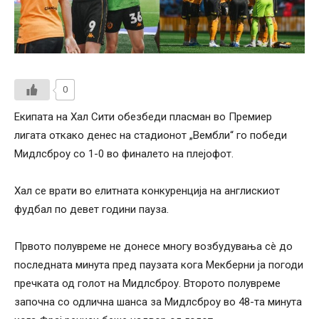
0
Екипата на Хал Сити обезбеди пласман во Премиер
лигата откако денес на стадионот „Вембли“ го победи
Мидлсброу со 1-0 во финалето на плејофот.
Хал се врати во елитната конкуренција на англискиот
фудбал по девет години пауза.
Првото полувреме не донесе многу возбудувања сè до
последната минута пред паузата кога Мекберни ја погоди
пречката од голот на Мидлсброу. Второто полувреме
започна со одлична шанса за Мидлсброу во 48-та минута