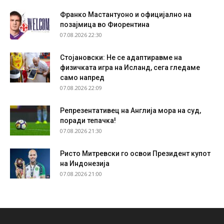
Франко Мастантуоно и официјално на
позајмица во Фиорентина
07.08.2026 22:30
Стојановски: Не се адаптиравме на
физичката игра на Исланд, сега гледаме
само напред
07.08.2026 22:09
Репрезентативец на Англија мора на суд,
поради тепачка!
07.08.2026 21:30
Ристо Митревски го освои Президент купот
на Индонезија
07.08.2026 21:00