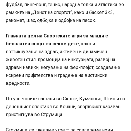
фудбал, пинг-понг, тенис, народна топка и атлетика во
рамките на „Денот на спортот“, како и баскет 3×3,
ракомет, шах, одбојка и одбојка на песок.
Главната цел на Спортските игри за млади е
бесплатен спорт за секое дете
, како и
поттикнување на здрав, активен и динамичен
животен стил, промоција на инклузијата, развој на
здрави навики, негување на фер-плејот, создавање
искрени пријателства и градење на вистински
вредности.
По успешните настани во Скопје, Куманово, Штип и со
денешниот спектакл во Кочани, спортскиот караван
пристигнува во Струмица.
Струмица, се гледаме утре – да создадеме нови