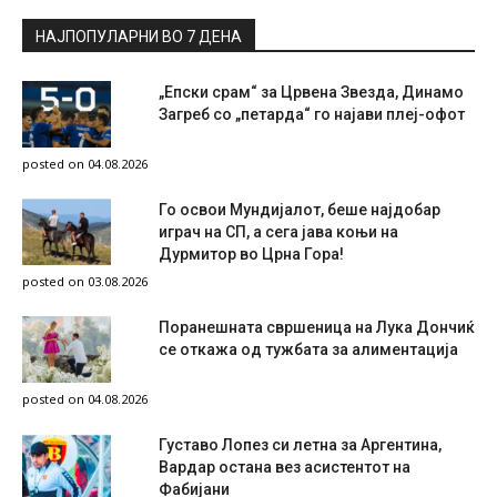
НАЈПОПУЛАРНИ ВО 7 ДЕНА
„Епски срам“ за Црвена Звезда, Динамо
Загреб со „петарда“ го најави плеј-офот
posted on 04.08.2026
Го освои Мундијалот, беше најдобар
играч на СП, а сега јава коњи на
Дурмитор во Црна Гора!
posted on 03.08.2026
Поранешната свршеница на Лука Дончиќ
се откажа од тужбата за алиментација
posted on 04.08.2026
Густаво Лопез си летна за Аргентина,
Вардар остана вез асистентот на
Фабијани