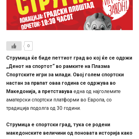
0
Струмица ќе биде петтиот град во кој ќе се одржи
„Денот на спортот“ во рамките на Плазма
Спортските игри за млади. Овој голем спортски
настан за првпат оваа година се одржува во
Македонија, а претставува
една од најголемите
аматерски спортски платформи во Европа, со
традиција подолга од 30 години.
Струмица е спортски град, тука се родени
македонските величини од поновата историја како