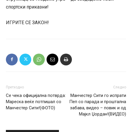
спортски приказни!
ИГРИТЕ СЕ ЗАКОН!
Претходно
Следно
Се чека официјална потврда:
Манчестер Сити го испрати
Мареска веќе потпишал со
Пеп со парада и проштална
Манчестер Сити!(ФОТО)
забава, видео – повик и од
Мајкл Џордан!(ВИДЕО)