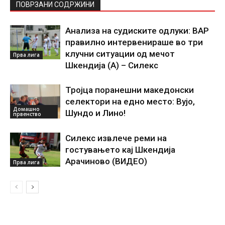
ПОВРЗАНИ СОДРЖИНИ
Анализа на судиските одлуки: ВАР
правилно интервенираше во три
клучни ситуации од мечот
Прва лига
Шкендија (А) – Силекс
Тројца поранешни македонски
селектори на едно место: Вујо,
Домашно
Шундо и Лино!
првенство
Силекс извлече реми на
гостувањето кај Шкендија
Арачиново (ВИДЕО)
Прва лига