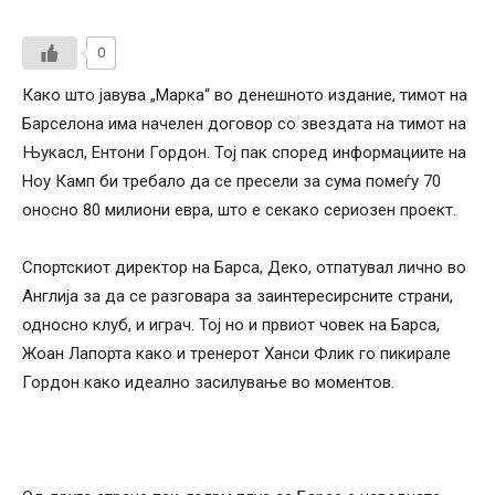
0
Како што јавува „Марка“ во денешното издание, тимот на
Барселона има начелен договор со звездата на тимот на
Њукасл, Ентони Гордон. Тој пак според информациите на
Ноу Камп би требало да се пресели за сума помеѓу 70
оносно 80 милиони евра, што е секако сериозен проект.
Спортскиот директор на Барса, Деко, отпатувал лично во
Англија за да се разговара за заинтересирсните страни,
односно клуб, и играч. Тој но и првиот човек на Барса,
Жоан Лапорта како и тренерот Ханси Флик го пикирале
Гордон како идеално засилување во моментов.