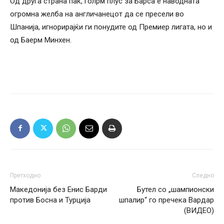
Од друга страна пак, голрм плус за Барса е наводната
огромна желба на англичанецот да се пресели во
Шпанија, игнорирајќи ги понудите од Премиер лигата, но и
од Баерм Минхен.
Претходно
Следно
Македонија без Енис Барди
Бутел со „шампионски
против Босна и Турција
шпалир“ го пречека Вардар
(ВИДЕО)