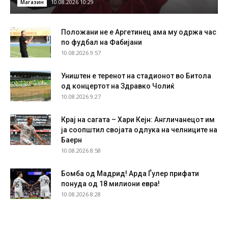
10.08.2026 10:29
Магазин
Положани не е Аргетинец ама му одржа час
по фудбал на Фабијани
10.08.2026 9:57
Уништен е теренот на стадионот во Битола
од концертот на Здравко Чолиќ
10.08.2026 9:27
Крај на сагата – Хари Кејн: Англичанецот им
ја соопштил својата одлука на челниците на
Баерн
10.08.2026 8:58
Бомба од Мадрид! Арда Ѓулер прифати
понуда од 18 милиони евра!
10.08.2026 8:28