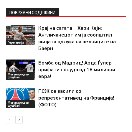
ПОВРЗАНИ СОДРЖИНИ
Крај на сагата – Хари Кејн:
Англичанецот им ја соопштил
својата одлука на челниците на
Германија
Баерн
Бомба од Мадрид! Арда Ѓулер
прифати понуда од 18 милиони
Меѓународен
евра!
фудбал
ПСЖ се засили со
репрезентативец на Франција!
Меѓународен
(ФОТО)
фудбал