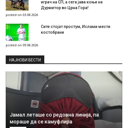
играч на СП, а сега јава коњи на
Дурмитор во Црна Гора!
posted on 03.08.2026
Сите стојат простум, Ислами мести
костобрани
posted on 09.08.2026
НAЈНОВИ ВЕСТИ
Јамал леташе со редовна линија, па
мораше да се камуфлира