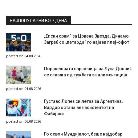
НАЈПОПУЛАРНИ ВО 7 ДЕНА
„Епски срам“ за Црвена Звезда, Динамо
Загреб со „петарда“ го најави плеј-офот
posted on 04.08.2026
Поранешната свршеница на Лука Дончиќ
се откажа од тужбата за алиментација
posted on 04.08.2026
Густаво Лопез си летна за Аргентина,
Вардар остана вез асистентот на
Фабијани
posted on 06.08.2026
Го освои Мундијалот, беше најдобар