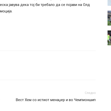
еска јавува дека тој би требало да се појави на Олд
моција.
Следно
3
Вест Хем со истиот менаџер и во Чемпионшип