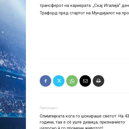
трансферот на кариерата. „Скај Италија“ ден
Трафорд пред стартот на Мундијалот на про
Претходно
Олимпијката кога го шокираше светот: На 4
години, таа е сè уште девица, признанието
целосно ѝ го промени животот!