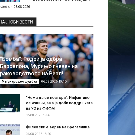
sted on 06.08.2026
НAЈНОВИ ВЕСТИ
“Бомба“: Родри ја одбра
Барселона, Мурињо гневен на
раководството на Реал!
06.08.2026 19:15
Меѓународен фудбал
“Нема да се повтори“: Инфантино
се извини, ама ја доби поддршката
на УО на ФИФА!
06.08.2026 18:45
Филевски е верен на Брегалница
06.08.2026 18:20