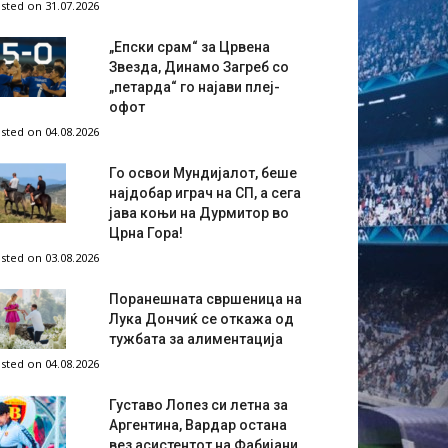
sted on 31.07.2026
„Епски срам“ за Црвена
Звезда, Динамо Загреб со
„петарда“ го најави плеј-
офот
sted on 04.08.2026
Го освои Мундијалот, беше
најдобар играч на СП, а сега
јава коњи на Дурмитор во
Црна Гора!
sted on 03.08.2026
Поранешната свршеница на
Лука Дончиќ се откажа од
тужбата за алиментација
sted on 04.08.2026
Густаво Лопез си летна за
Аргентина, Вардар остана
вез асистентот на Фабијани