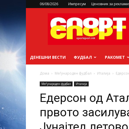
06/08/2026
Импресум
Ценовник за реклам
sportsport.mk
ДЕНЕШНИ ВЕСТИ
ФУДБАЛ
РАКОМЕТ
Дома
Меѓународен фудбал
Италија
Едерсон
Меѓународен фудбал
Италија
Едерсон од Ата
првото засилув
Јунајтед летово