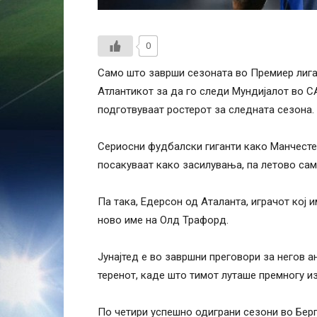
0
Само што заврши сезоната во Премиер лигат
Атлантикот за да го следи Мундијалот во СА
подготвуваат ростерот за следната сезона.
Сериосни фудбалски гиганти како Манчесте
посакуваат како засилувања, па летово сам
Па така, Едерсон од Аталанта, играчот кој
ново име на Олд Трафорд.
Јунајтед е во завршни преговори за негов а
теренот, каде што тимот луташе премногу и
По четири успешно одиграни сезони во Берг