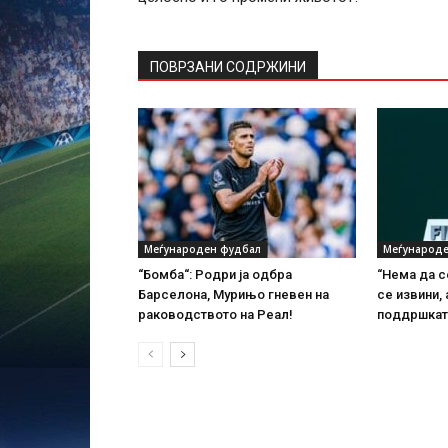
ПОВРЗАНИ СОДРЖИНИ
Меѓународен фудбал
Меѓународе
“Бомба“: Родри ја одбра
“Нема да с
Барселона, Мурињо гневен на
се извини, 
раководството на Реал!
поддршкат