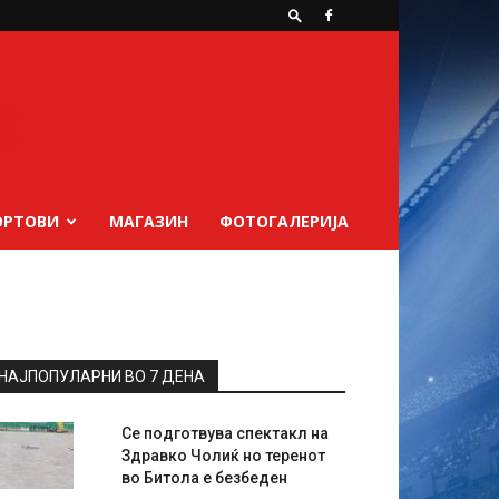
ОРТОВИ
МАГАЗИН
ФОТОГАЛЕРИЈА
НАЈПОПУЛАРНИ ВО 7 ДЕНА
Се подготвува спектакл на
Здравко Чолиќ но теренот
во Битола е безбеден