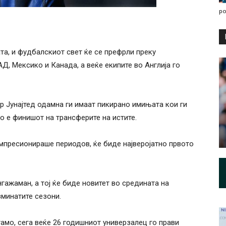
po
а, и фудбалскиот свет ќе се префрли преку
Д, Мексико и Канада, а веќе екипите во Англија го
р Јунајтед одамна ги имаат пикирано имињата кои ги
о е финишот на трансферите на истите.
 импресионираше периодов, ќе биде најверојатно првото
нгажаман, а тој ќе биде новитет во средината на
зминатите сезони.
амо, сега веќе 26 годишниот универзалец го прави