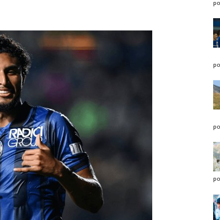
po
po
po
po