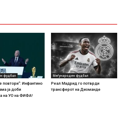
н фудбал
Меѓународен фудбал
е повтори“: Инфантино
Реал Мадрид го потврди
ама ја доби
трансферот на Диоманде
а на УО на ФИФА!