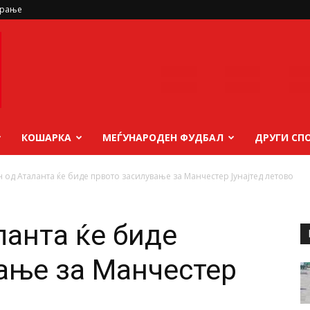
ирање
КОШАРКА
МЕЃУНАРОДЕН ФУДБАЛ
ДРУГИ СП
 од Аталанта ќе биде првото засилување за Манчестер Јунајтед летово
ланта ќе биде
ање за Манчестер