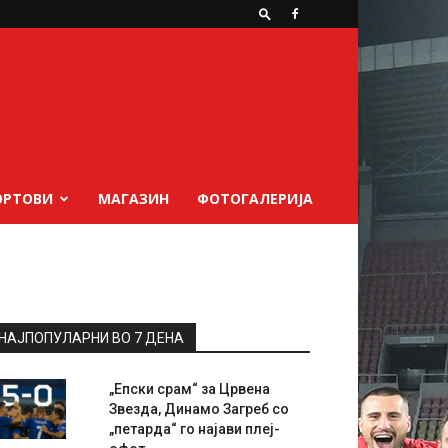
ОРТОВИ
МАГАЗИН
ФОТОГАЛЕРИЈА
НАЈПОПУЛАРНИ ВО 7 ДЕНА
„Епски срам“ за Црвена
Звезда, Динамо Загреб со
„петарда“ го најави плеј-