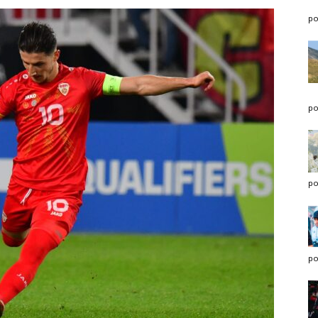
po
po
po
po