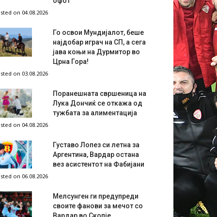
офот
sted on 04.08.2026
Го освои Мундијалот, беше
најдобар играч на СП, а сега
јава коњи на Дурмитор во
Црна Гора!
sted on 03.08.2026
Поранешната свршеница на
Лука Дончиќ се откажа од
тужбата за алиментација
sted on 04.08.2026
Густаво Лопез си летна за
Аргентина, Вардар остана
вез асистентот на Фабијани
sted on 06.08.2026
Мелсунген ги предупреди
своите фанови за мечот со
Вардар во Скопје