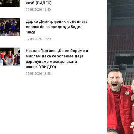
клуб!(ВИДЕО)
07.08.2026 16:40
Дарко Димитријевиќ и следната
сезона ќе го предводи Бадел
1862!
07.08.2026 16:20
Никола Ѓорѓиев: „Ќе се бориме и
мислам дека ќе успееме да ја
израдуваме македонската
нација!“(ВИДЕО)
07.08.2026 15:58