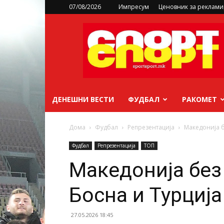
07/08/2026
Импресум
Ценовник за реклам
sportsport.mk
ДЕНЕШНИ ВЕСТИ
ФУДБАЛ
РАКОМЕТ
Дома
Фудбал
Репрезентација
Македонија б
Фудбал
Репрезентација
ТОП
Македонија без
Босна и Турција
27.05.2026 18:45