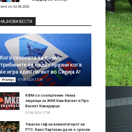
sted on 02.08.2026
НAЈНОВИ ВЕСТИ
Кога сезоната ќе почне,
трибините ќе бидат празни кога
ќе игра еден гигант во Серија А!
07.08.2026 17:30
Италија
КФМ со соопштение: Нема
лиценци за ЖКК Кам Баскет и Про
Баскет Кавадарци
07.08.2026 17:08
Ужасен гаф на коментаторот на
РТС: Како Партизан да не е српски