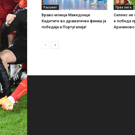
Ракомет
Прва лига
Браво момци Македонци:
Силекс не 
Кадетите во драматичен финиш ја
е победа п
победија и Португалија!
Арачиново