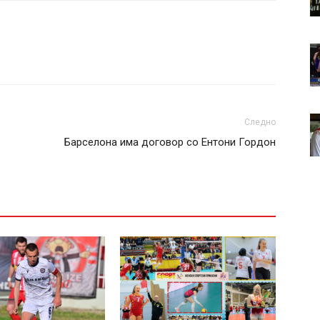
Следно
Барселона има договор со Ентони Гордон