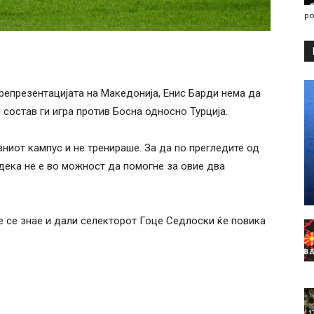
po
репрезентацијата на Македонија, Енис Барди нема да
 состав ги игра против Босна односно Турција.
ниот кампус и не тренираше. За да по прегледите од
дека не е во можност да помогне за овие два
ќе се знае и дали селекторот Гоце Седлоски ќе повика