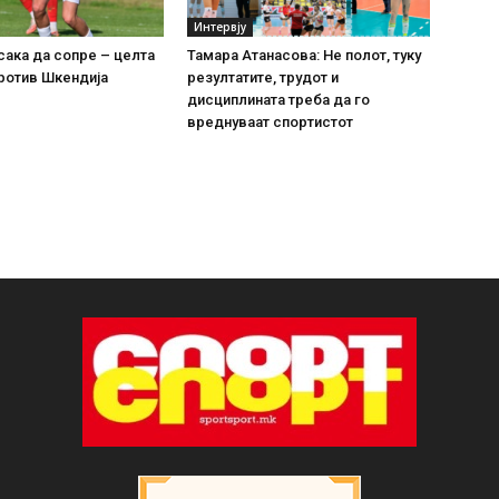
Интервју
сака да сопре – целта
Тамара Атанасова: Не полот, туку
ротив Шкендија
резултатите, трудот и
дисциплината треба да го
вреднуваат спортистот