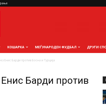
ирање
КОШАРКА
МЕЃУНАРОДЕН ФУДБАЛ
ДРУГИ СП
ез Енис Барди против Босна и Турција
 Енис Барди против