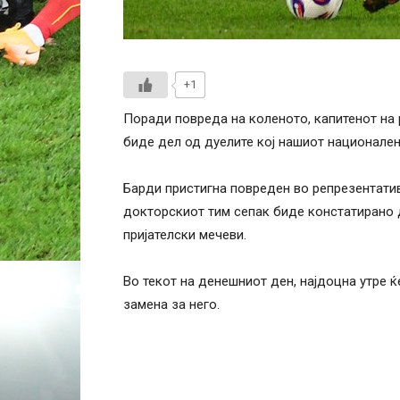
+1
Поради повреда на коленото, капитенот на 
биде дел од дуелите кој нашиот национален
Барди пристигна повреден во репрезентатив
докторскиот тим сепак биде констатирано 
пријателски мечеви.
Во текот на денешниот ден, најдоцна утре 
замена за него.