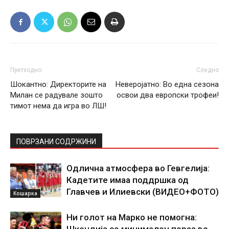
Претходно
Следно
Шокантно: Директорите на
Неверојатно: Во една сезона
Милан се радувале зошто
освои два европски трофеи!
тимот нема да игра во ЛШ!
ПОВРЗАНИ СОДРЖИНИ
Одлична атмосфера во Гевгелија:
Кадетите имаа поддршка од
Главчев и Илиевски (ВИДЕО+ФОТО)
Кошарка
Ни голот на Марко не помогна: