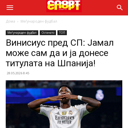
Дома
Меѓународен фудбал
Меѓународен фудбал
Останато
ТОП
Винисиус пред СП: Јамал
може сам да и ја донесе
титулата на Шпанија!
28.05.2026 8:45