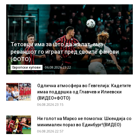
Тетовци има за што да жалат, ама
реваншот го играат пред своите фанови
(ФОТО)
06.08.2026 23:22
Европски купови
Одлична атмосфера во Гевгелија: Кадетите
имаа поддршка од Главчев и Илиевски
(ВИДЕО+ФОТО)
06.08.2026 23:15
Ни голот на Марко не помогна: Шкендија со
минимален пораз во Единбург!(ВИДЕО)
06.08.2026 22:57