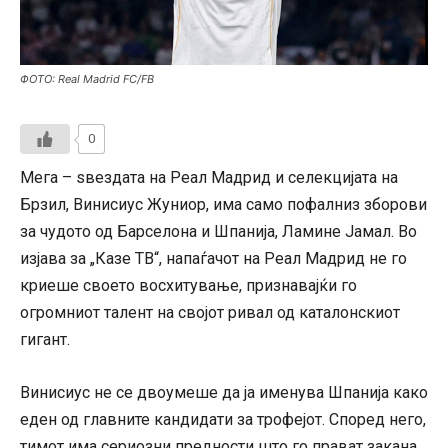
ФОТО: Real Madrid FC/FB
0
Мега – ѕвездата на Реал Мадрид и селекцијата на
Брзил, Винисиус Жуниор, има само пофалниз зборови
за чудото од Барселона и Шпанија, Ламине Јамал. Во
изјава за „Казе ТВ“, напаѓачот на Реал Мадрид не го
криеше своето восхитување, признавајќи го
огромниот талент на својот ривал од каталонскиот
гигант.
Винисиус не се двоумеше да ја именува Шпанија како
еден од главните кандидати за трофејот. Според него,
тимот има сериозни предности што го прават закана