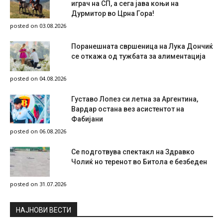
играч на СП, а сега јава коњи на
Дурмитор во Црна Гора!
posted on 03.08.2026
Поранешната свршеница на Лука Дончиќ
се откажа од тужбата за алиментација
posted on 04.08.2026
Густаво Лопез си летна за Аргентина,
Вардар остана вез асистентот на
Фабијани
posted on 06.08.2026
Се подготвува спектакл на Здравко
Чолиќ но теренот во Битола е безбеден
posted on 31.07.2026
НAЈНОВИ ВЕСТИ