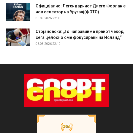
Официјално: Легендарниот Диего Форлан е
нов селектор на Уругвај(ФОТО)
06.08.2026 22:30
Стојановски: „Го направивме првиот чекор,
сега целосно сме фокусирани на Исланд“
06.08.2026 22:10