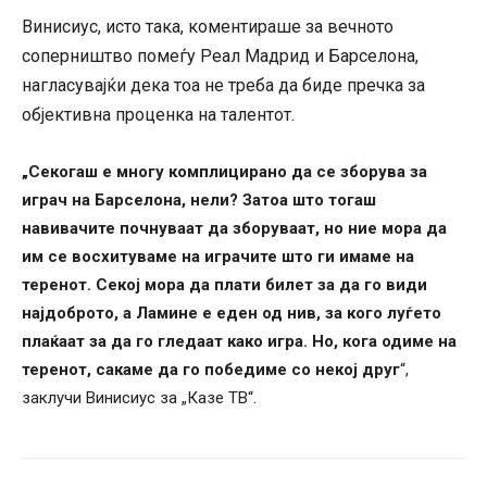
Винисиус, исто така, коментираше за вечното
соперништво помеѓу Реал Мадрид и Барселона,
нагласувајќи дека тоа не треба да биде пречка за
објективна проценка на талентот.
„Секогаш е многу комплицирано да се зборува за
играч на Барселона, нели? Затоа што тогаш
навивачите почнуваат да зборуваат, но ние мора да
им се восхитуваме на играчите што ги имаме на
теренот. Секој мора да плати билет за да го види
најдоброто, а Ламине е еден од нив, за кого луѓето
плаќаат за да го гледаат како игра. Но, кога одиме на
теренот, сакаме да го победиме со некој друг
“,
заклучи Винисиус за „Казе ТВ“.