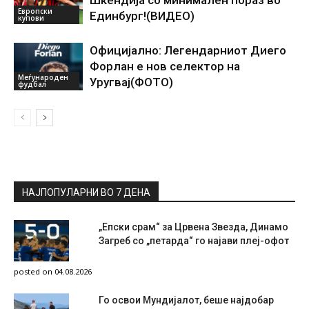
Шкендија со минимален пораз во
Европски
Единбург!(ВИДЕО)
купови
Официјално: Легендарниот Диего
Форлан е нов селектор на
Меѓународен
Уругвај(ФОТО)
фудбал
НАЈПОПУЛАРНИ ВО 7 ДЕНА
„Епски срам“ за Црвена Звезда, Динамо
Загреб со „петарда“ го најави плеј-офот
posted on 04.08.2026
Го освои Мундијалот, беше најдобар