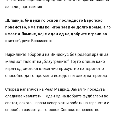
за секој противник.
„Шпанија, бидејќи го освои последното Европско
првенство, има тим кој игра заедно долго време, а го
имаат и Ламине, кој е еден од најдобрите играчи во
светот
“, рече Бразилецот.
Најсилните зборови на Винисиус беа резервирани за
младиот талент на „блауграните“. Тој го опиша како
играч од светска класа чие присуство на теренот е
способно да го промени исходот на секој натпревар.
Според напаѓачот на Реал Мадрид, Јамал ги ​​поседува
следниве квалитети – еден од најдобрите фудбалери во
светот, секогаш прави неверојатни работи на теренот и е
способен самиот да го освои Светското првенство.