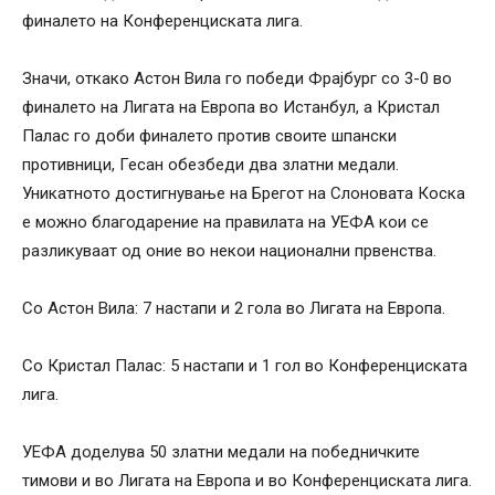
финалето на Конференциската лига.
Значи, откако Астон Вила го победи Фрајбург со 3-0 во
финалето на Лигата на Европа во Истанбул, а Кристал
Палас го доби финалето против своите шпански
противници, Гесан обезбеди два златни медали.
Уникатното достигнување на Брегот на Слоновата Коска
е можно благодарение на правилата на УЕФА кои се
разликуваат од оние во некои национални првенства.
Со Астон Вила: 7 настапи и 2 гола во Лигата на Европа.
Со Кристал Палас: 5 настапи и 1 гол во Конференциската
лига.
УЕФА доделува 50 златни медали на победничките
тимови и во Лигата на Европа и во Конференциската лига.