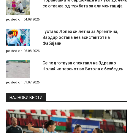
се откажа од тужбата за алиментација
posted on 04.08.2026
Густаво Лопез си летна за Аргентина,
Вардар остана вез асистентот на
Фабијани
posted on 06.08.2026
Се подготвува спектакл на Здравко
Чолиќ но теренот во Битола е безбеден
posted on 31.07.2026
НAЈНОВИ ВЕСТИ