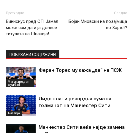
Претходно
Следно
Винисиус пред СП: Јамал
Бојан Миовски на позајмица
може сам да и ја донесе
во Хартс?!
титулата на Шпанија!
ПОВРЗАНИ СОДРЖИНИ
Феран Торес му кажа „да“ на ПСЖ
Меѓународен
фудбал
Лидс плати рекордна сума за
голманот на Манчестер Сити
Англија
Манчестер Сити веќе најде замена