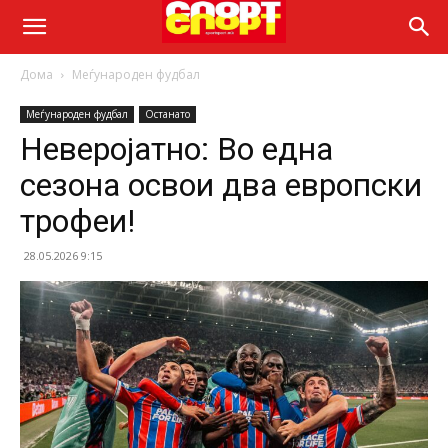
Дома
Меѓународен фудбал
Меѓународен фудбал
Останато
Неверојатно: Во една
сезона освои два европски
трофеи!
28.05.2026 9:15