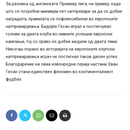
За разлика од англиската Премиер лига, на пример, каде
што се потребни минимум пет натпревари за да се добие
наградата, правилата се пофлексибилни во европските
натпреварувања. Бидејќи Гесан играл и постигнувал
голови за двата клуба во нивните успешни европски
кампањи, тој со право ќе добие медали од двата тима.
Никогаш порано во историјата на европските клупски
натпреварувања играч не постигнал таков двоен успех.
Благодарение на оваа извонредна серија настани, Еван
Гесан стана единствен феномен во континенталниот
фудбал.