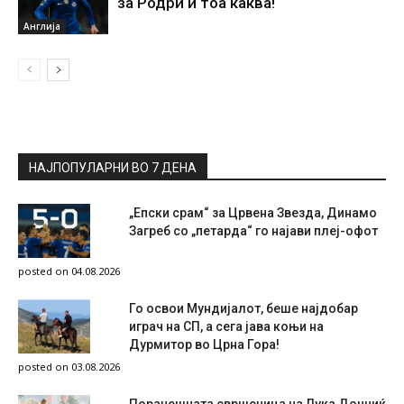
за Родри и тоа каква!
Англија
НАЈПОПУЛАРНИ ВО 7 ДЕНА
„Епски срам“ за Црвена Звезда, Динамо
Загреб со „петарда“ го најави плеј-офот
posted on 04.08.2026
Го освои Мундијалот, беше најдобар
играч на СП, а сега јава коњи на
Дурмитор во Црна Гора!
posted on 03.08.2026
Поранешната свршеница на Лука Дончиќ