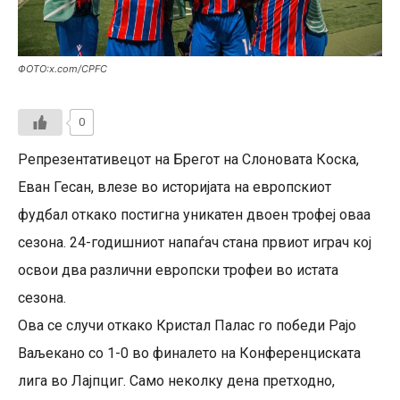
ФОТО:x.com/CPFC
0
Репрезентативецот на Брегот на Слоновата Коска,
Еван Гесан, влезе во историјата на европскиот
фудбал откако постигна уникатен двоен трофеј оваа
сезона. 24-годишниот напаѓач стана првиот играч кој
освои два различни европски трофеи во истата
сезона.
Ова се случи откако Кристал Палас го победи Рајо
Ваљекано со 1-0 во финалето на Конференциската
лига во Лајпциг. Само неколку дена претходно,