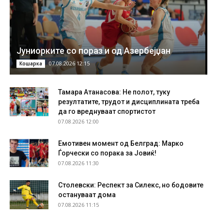
Јуниорките со пораз и од Азербејџан
07.08.2026 12:15
Кошарка
Тамара Атанасова: Не полот, туку
резултатите, трудот и дисциплината треба
да го вреднуваат спортистот
07.08.2026 12:00
Емотивен момент од Белград: Марко
Ѓорчески со порака за Јовиќ!
07.08.2026 11:30
Столевски: Респект за Силекс, но бодовите
остануваат дома
07.08.2026 11:15