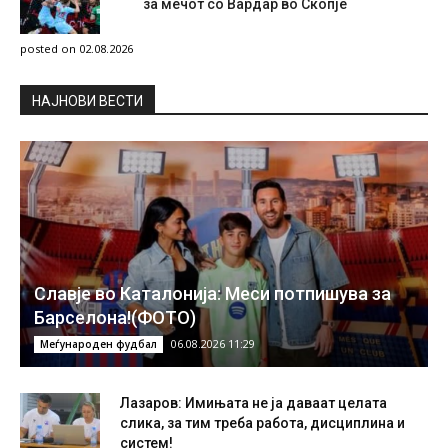
за мечот со Вардар во Скопје
posted on 02.08.2026
НAЈНОВИ ВЕСТИ
Славје во Каталонија: Меси потпишува за
Барселона!(ФОТО)
06.08.2026 11:29
Меѓународен фудбал
Лазаров: Имињата не ја даваат целата
слика, за тим треба работа, дисциплина и
систем!