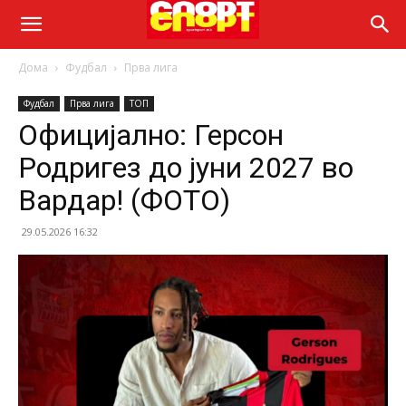
Дома
Фудбал
Прва лига
Фудбал
Прва лига
ТОП
Официјално: Герсон
Родригез до јуни 2027 во
Вардар! (ФОТО)
29.05.2026 16:32