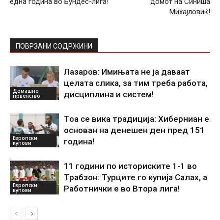
една година во Бундес-лига!
домот на Синиша
Михајловиќ!
ПОВРЗАНИ СОДРЖИНИ
Лазаров: Имињата не ја даваат
целата слика, за тим треба работа,
Домашно
дисциплина и систем!
првенство
Тоа се вика традиција: Хиберниан е
основан на денешен ден пред 151
Европски
година!
купови
11 години по историските 1-1 во
Трабзон: Турците го купија Салах, а
Европски
Работнички е во Втора лига!
купови