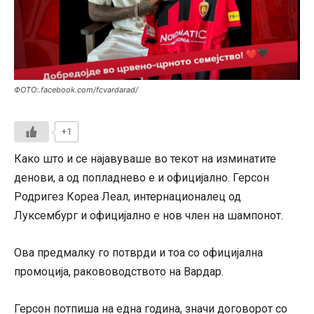
ФОТО:.facebook.com/fcvardarad/
+1
Како што и се најавуваше во текот на изминатите
денови, а од попладнево е и официјално. Герсон
Родригез Кореа Леал, интернационалец од
Луксембург и официјално е нов член на шампонот.
Ова предмалку го потврди и тоа со официјална
промоција, ракововодството на Вардар.
Герсон потпиша на една година, значи договорот со