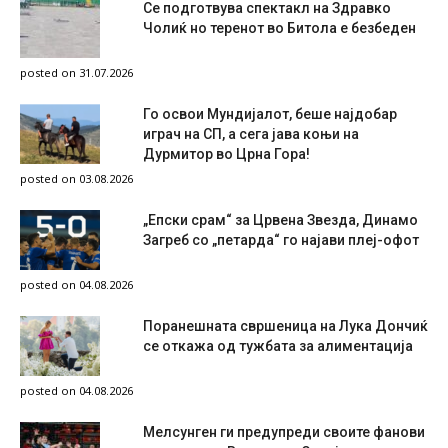
Се подготвува спектакл на Здравко
Чолиќ но теренот во Битола е безбеден
posted on 31.07.2026
Го освои Мундијалот, беше најдобар
играч на СП, а сега јава коњи на
Дурмитор во Црна Гора!
posted on 03.08.2026
„Епски срам“ за Црвена Звезда, Динамо
Загреб со „петарда“ го најави плеј-офот
posted on 04.08.2026
Поранешната свршеница на Лука Дончиќ
се откажа од тужбата за алиментација
posted on 04.08.2026
Мелсунген ги предупреди своите фанови