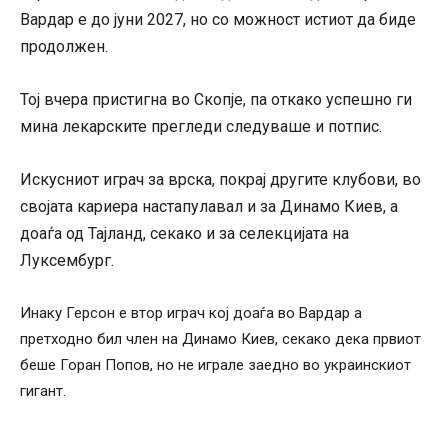
Вардар е до јуни 2027, но со можност истиот да биде
продолжен.
Тој вчера пристигна во Скопје, па откако успешно ги
мина лекарските прегледи следуваше и потпис.
Искусниот играч за врска, покрај другите клубови, во
својата кариера настапулавал и за Динамо Киев, а
доаѓа од Тајланд, секако и за селекцијата на
Луксембург.
Инаку Герсон е втор играч кој доаѓа во Вардар а
претходно бил член на Динамо Киев, секако дека првиот
беше Горан Попов, но не играле заедно во украинскиот
гигант.