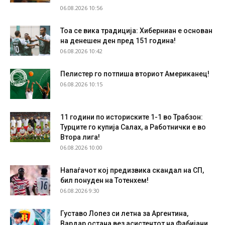
06.08.2026 10:56
Тоа се вика традиција: Хиберниан е основан
на денешен ден пред 151 година!
06.08.2026 10:42
Пелистер го потпиша вториот Американец!
06.08.2026 10:15
11 години по историските 1-1 во Трабзон:
Турците го купија Салах, а Работнички е во
Втора лига!
06.08.2026 10:00
Напаѓачот кој предизвика скандал на СП,
бил понуден на Тотенхем!
06.08.2026 9:30
Густаво Лопез си летна за Аргентина,
Вардар остана вез асистентот на Фабијани