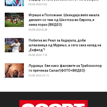
06.08.2026 9:02
Играше и Положани: Шкендија веќе имала
двомеч со тим од Шкотска во Европа, и
нема пораз (ВИДЕО)
06.08.2026 8:28
Побегна во Реал за бадијала, доби
шлаканица од Мурињо, а сега сака назад на
„Енфилд“!
06.08.2026 7:53
Лудница: Еве како фановите на Трабзонспор
го пречекаа Салах!(ФОТО+ВИДЕО)
05.08.2026 23:15