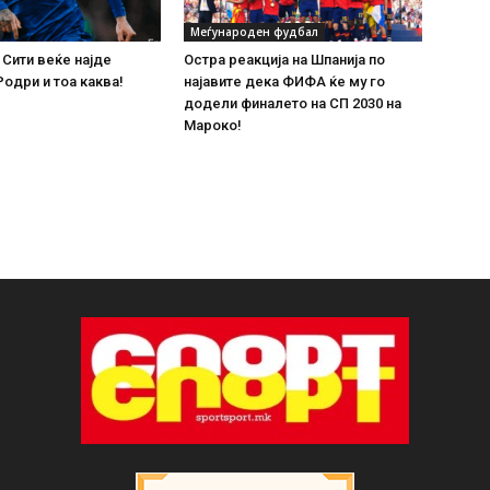
Меѓународен фудбал
Сити веќе најде
Остра реакција на Шпанија по
Родри и тоа каква!
најавите дека ФИФА ќе му го
додели финалето на СП 2030 на
Мароко!