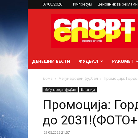
07/08/2026
Импресум
Ценовник за реклам
sportsport.mk
ДЕНЕШНИ ВЕСТИ
ФУДБАЛ
РАКОМЕТ
Дома
Меѓународен фудбал
Промоција: Гордо
Меѓународен фудбал
Шпанија
Промоција: Гор
до 2031!(ФОТО
29.05.2026 21:57