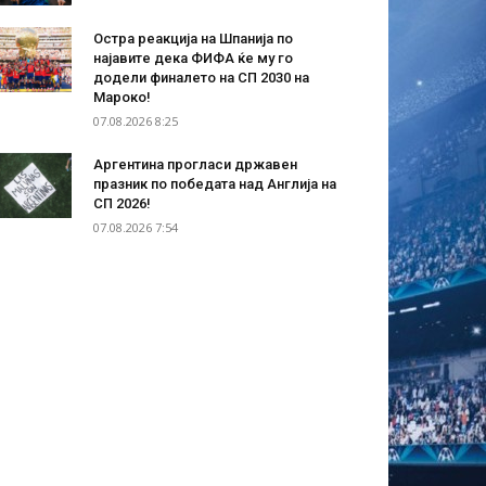
Остра реакција на Шпанија по
најавите дека ФИФА ќе му го
додели финалето на СП 2030 на
Мароко!
07.08.2026 8:25
Аргентина прогласи државен
празник по победата над Англија на
СП 2026!
07.08.2026 7:54