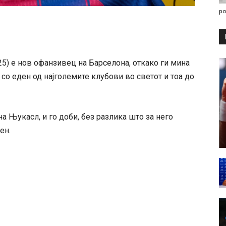
po
25) е нов офанзивец на Барселона, откако ги мина
со еден од најголемите клубови во светот и тоа до
а Њукасл, и го доби, без разлика што за него
ен.