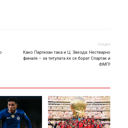
Следно
о
Како Партизан така и Ц. Звезда: Нестварно
финале – за титулата ќе се борат Спартак и
ФМП!