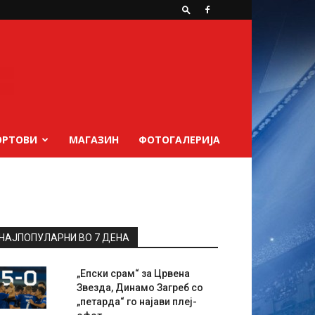
ОРТОВИ
МАГАЗИН
ФОТОГАЛЕРИЈА
НАЈПОПУЛАРНИ ВО 7 ДЕНА
„Епски срам“ за Црвена
Звезда, Динамо Загреб со
„петарда“ го најави плеј-