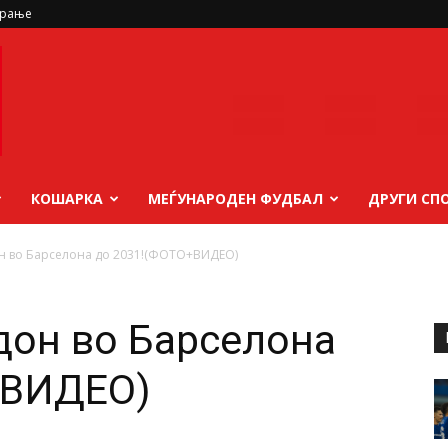
ирање
КОШАРКА
МЕЃУНАРОДЕН ФУДБАЛ
ДРУГИ СП
н во Барселона до 2031!(ФОТО+ВИДЕО)
дон во Барселона
+ВИДЕО)