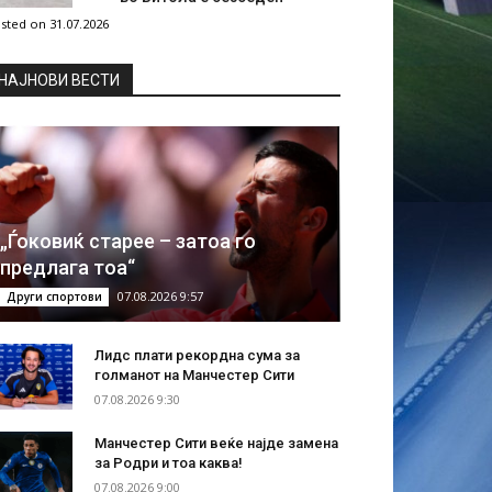
sted on 31.07.2026
НAЈНОВИ ВЕСТИ
„Ѓоковиќ старее – затоа го
предлага тоа“
07.08.2026 9:57
Други спортови
Лидс плати рекордна сума за
голманот на Манчестер Сити
07.08.2026 9:30
Манчестер Сити веќе најде замена
за Родри и тоа каква!
07.08.2026 9:00