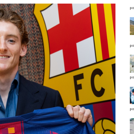
po
po
po
po