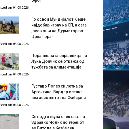
офот
sted on 04.08.2026
Го освои Мундијалот, беше
најдобар играч на СП, а сега
јава коњи на Дурмитор во
Црна Гора!
sted on 03.08.2026
Поранешната свршеница на
Лука Дончиќ се откажа од
тужбата за алиментација
sted on 04.08.2026
Густаво Лопез си летна за
Аргентина, Вардар остана
вез асистентот на Фабијани
sted on 06.08.2026
Се подготвува спектакл на
Здравко Чолиќ но теренот
во Битола е безбеден