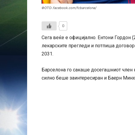
ФОТО:.facebook.com/fcbarcelona/
0
Сега веќе е официјално. Ентони Гордон (
лекарските прегледи и потпиша договор 
2031.
Барселона го сакаше досегашниот член н
силно беше заинтересиран и Баерн Минх