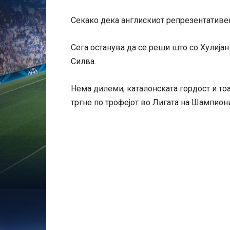
Секако дека англискиот репрезентативец
Сега останува да се реши што со Хулијан
Силва.
Нема дилеми, каталонската гордост и тоа
тргне по трофејот во Лигата на Шампиони