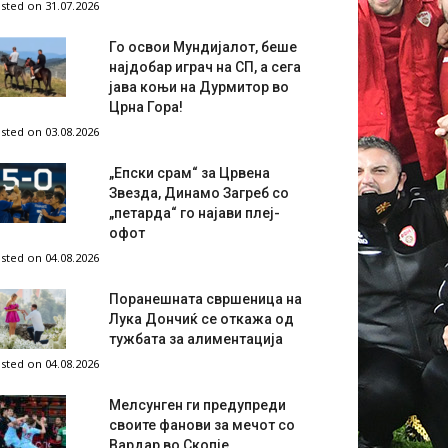
sted on 31.07.2026
Го освои Мундијалот, беше
најдобар играч на СП, а сега
јава коњи на Дурмитор во
Црна Гора!
sted on 03.08.2026
„Епски срам“ за Црвена
Звезда, Динамо Загреб со
„петарда“ го најави плеј-
офот
sted on 04.08.2026
Поранешната свршеница на
Лука Дончиќ се откажа од
тужбата за алиментација
sted on 04.08.2026
Мелсунген ги предупреди
своите фанови за мечот со
Вардар во Скопје