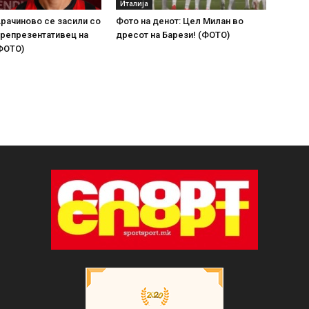
Италија
рачиново се засили со
Фото на денот: Цел Милан во
 репрезентативец на
дресот на Барези! (ФОТО)
ФОТО)