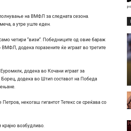
po
ополнување на ВМФЛ за следната сезона.
меча, а утре уште еден.
само четири “визи“. Победниците од овие бараж
о ВМФЛ, додека поразените ќе играат во третите
 Еуромилк, додека во Кочани играат за
 Борец, додека во Штип составот на Победа
мењане.
е Петров, некогаш гигантот Тетекс се среќава со
и крајно возбудливо.