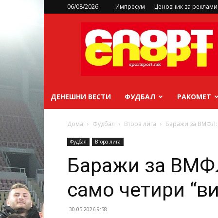
06/08/2026
Импресум
Ценовник за реклам
sportsport.mk
ДЕНЕШНИ ВЕСТИ
ФУДБАЛ
РАКОМЕТ
Дома
Фудбал
Втора лига
Баражи за ВМФЛ: 
Фудбал
Втора лига
Баражи за ВМФЛ
само четири “ви
30.05.2026 9:58