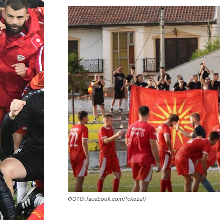
ФОТО:.facebook.com/fckozuf/