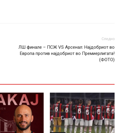
Следно
ЛШ финале – ПСЖ VS Арсенал: Најдобриот во
Европа против најдобриот во Премиерлигата!
(ФОТО)