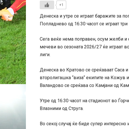
+1
Денеска и утре се играат баражите за п
Попладнево од 16:30 часот се играат три 
Сега веќе нема поправен, осум желби и 
мечеви во сезоната 2026/27 ќе играат в
лиги.
Денеска во Кратово се среќаваат Саса и
второлигашка “виза“ екипите на Кожув и
Валандово се среќава со Камјани од Ка
Утре од 16:30 часот на стадионот во Ѓорч
Влазними од Струга.
Во секој случај ќе биде супер интересно 