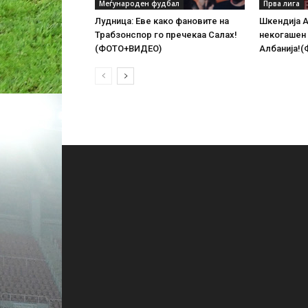
Меѓународен фудбал
Прва лига
Лудница: Еве како фановите на
Шкендија А
Трабзонспор го пречекаа Салах!
некогашен
(ФОТО+ВИДЕО)
Албанија!(