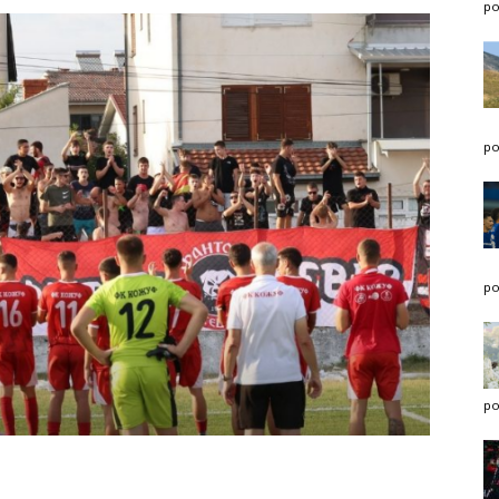
po
po
po
po