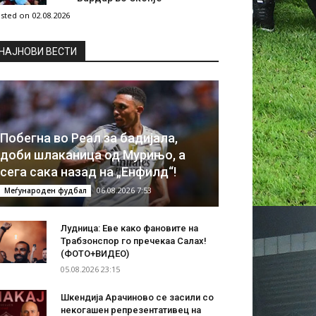
sted on 02.08.2026
НAЈНОВИ ВЕСТИ
Побегна во Реал за бадијала,
доби шлаканица од Мурињо, а
сега сака назад на „Енфилд“!
06.08.2026 7:53
Меѓународен фудбал
Лудница: Еве како фановите на
Трабзонспор го пречекаа Салах!
(ФОТО+ВИДЕО)
05.08.2026 23:15
Шкендија Арачиново се засили со
некогашен репрезентативец на