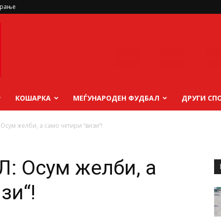
ирање
КОШАРКА
МЕЃУНАРОДЕН ФУДБАЛ
ДРУГИ СП
Осум желби, а само четири “визи“!
: Осум желби, а
зи“!