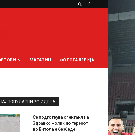
ОРТОВИ
МАГАЗИН
ФОТОГАЛЕРИЈА
НАЈПОПУЛАРНИ ВО 7 ДЕНА
Се подготвува спектакл на
Здравко Чолиќ но теренот
во Битола е безбеден