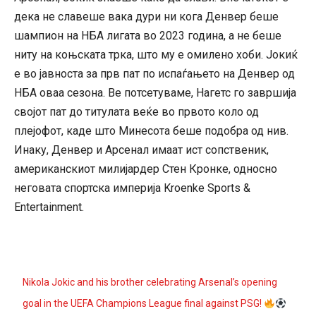
дека не славеше вака дури ни кога Денвер беше
шампион на НБА лигата во 2023 година, а не беше
ниту на коњската трка, што му е омилено хоби. Јокиќ
е во јавноста за прв пат по испаѓањето на Денвер од
НБА оваа сезона. Ве потсетуваме, Нагетс го завршија
својот пат до титулата веќе во првото коло од
плејофот, каде што Минесота беше подобра од нив.
Инаку, Денвер и Арсенал имаат ист сопственик,
американскиот милијардер Стен Кронке, односно
неговата спортска империја Kroenke Sports &
Entertainment.
Nikola Jokic and his brother celebrating Arsenal’s opening
goal in the UEFA Champions League final against PSG!