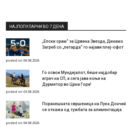
НАЈПОПУЛАРНИ ВО 7 ДЕНА
„Епски срам“ за Црвена Звезда, Динамо
Загреб со „петарда“ го најави плеј-офот
posted on 04.08.2026
Го освои Мундијалот, беше најдобар
играч на СП, а сега јава коњи на
Дурмитор во Црна Гора!
posted on 03.08.2026
Поранешната свршеница на Лука Дончиќ
се откажа од тужбата за алиментација
posted on 04.08.2026