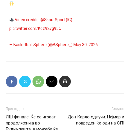
Video credits:
@SkautSport
(IG)
pic.twitter.com/Koz92vg95Q
— Basketball Sphere (@BSphere_)
May 30, 2026
Претходно
Следно
ЛШ финале: Ќе се играат
Дон Карло одлучи: Нејмар и
продолженија во
повреден ќе оди на СП!
Будимпешта, а можеби ќе