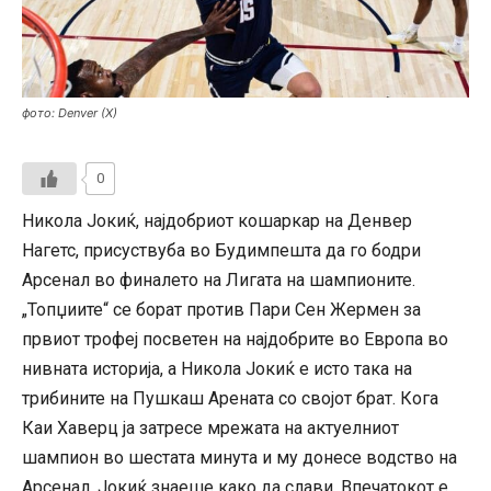
фото: Denver (X)
0
Никола Јокиќ, најдобриот кошаркар на Денвер
Нагетс, присуствуба во Будимпешта да го бодри
Арсенал во финалето на Лигата на шампионите.
„Топџиите“ се борат против Пари Сен Жермен за
првиот трофеј посветен на најдобрите во Европа во
нивната историја, а Никола Јокиќ е исто така на
трибините на Пушкаш Арената со својот брат. Кога
Каи Хаверц ја затресе мрежата на актуелниот
шампион во шестата минута и му донесе водство на
Арсенал, Јокиќ знаеше како да слави. Впечатокот е