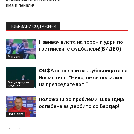
има и пенали!
ПОВРЗАНИ СОДРЖИНИ
Навивач влета на терен и удри по
гостинските фудбалери!(ВИДЕО)
Магазин
ФИФА се огласи за љубовницата на
Инфантино: “Никој не се пожалил
Меѓународен
на претседателот!“
фудбал
Положани во проблеми: Шкендија
ослабена за дербито со Вардар!
Прва лига