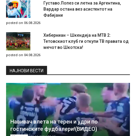
Густаво Лопез си летна за Аргентина,
Вардар остана вез асистентот на
Фабијани
posted on 06.08.2026
Хиберниан – Шкендија на МТВ 2:
Тетовскиот клуб ги откупи ТВ правата од
мечот во Шкотска!
posted on 04.08.2026
НAЈНОВИ ВЕСТИ
Навивач влета на терен и удри по
гостинските фудбалери!(ВИДЕО)