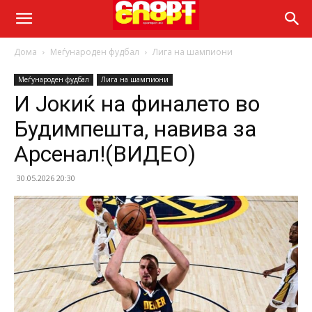
Дома
Меѓународен фудбал
Лига на шампиони
Меѓународен фудбал
Лига на шампиони
И Јокиќ на финалето во
Будимпешта, навива за
Арсенал!(ВИДЕО)
30.05.2026 20:30