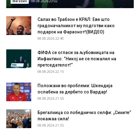
08.08.2026 23:02
Магазин
Салах во Трабзон е КРАЛ: Еве што
градоначалникот му подготви како
подарок на Фараонот!(ВИДЕО)
08.08.2026 22:40
ФИФА се огласи за љубовницата на
Инфантино: “Никој не се пожалил на
претседателот!“
08.08.2026 22:15
Положани во проблеми: Шкендија
ослабена за дербито со Вардар!
08.08.2026 21:55
Брегалница со победничко селфи: „Сините“
покажаа сила!
08.08.2026 21:35