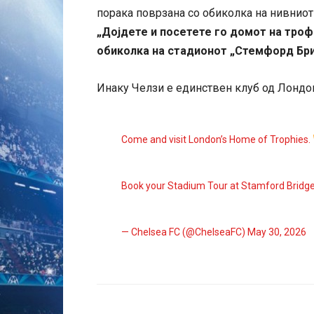
порака поврзана со обиколка на нивниот
„Дојдете и посетете го домот на троф
обиколка на стадионот „Стемфорд Бри
Инаку Челзи е единствен клуб од Лондон 
Come and visit London’s Home of Trophies.
Book your Stadium Tour at Stamford Bridg
— Chelsea FC (@ChelseaFC)
May 30, 2026