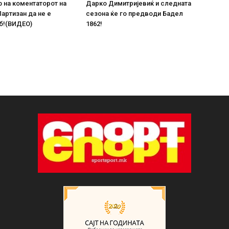
 на коментаторот на
Дарко Димитријевиќ и следната
Партизан да не е
сезона ќе го предводи Бадел
б!(ВИДЕО)
1862!