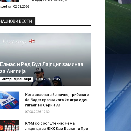
sted on 02.08.2026
НAЈНОВИ ВЕСТИ
Елмас и Ред Бул Лајпциг заминаа
за Англија
07.08.2026 18:05
Интернационалци
Кога сезоната ќе почне, трибините
ќе бидат празни кога ќе игра еден
гигант во Серија А!
07.08.2026 17:30
КФМ со соопштение: Нема
лиценци за ЖКК Кам Баскет и Про