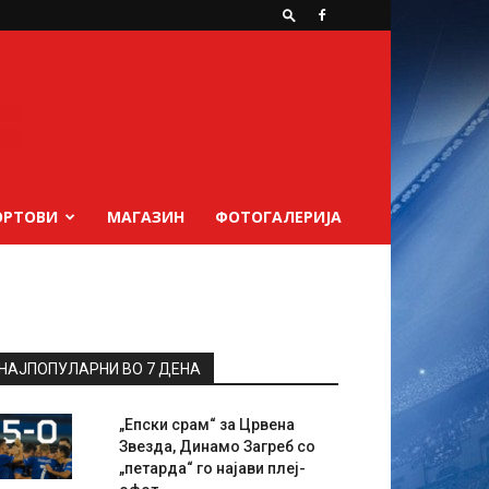
ОРТОВИ
МАГАЗИН
ФОТОГАЛЕРИЈА
НАЈПОПУЛАРНИ ВО 7 ДЕНА
„Епски срам“ за Црвена
Звезда, Динамо Загреб со
„петарда“ го најави плеј-