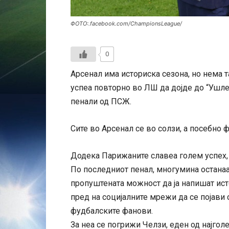
ФОТО:.facebook.com/ChampionsLeague/
0
Арсенал има историска сезона, но нема т
успеа повторно во ЛШ да дојде до “Ушлет
пенали од ПСЖ.
Сите во Арсенал се во солзи, а посебно 
Додека Парижаните славеа голем успех, 
По последниот пенал, многумина останаа
пропуштената можност да ја напишат ист
пред на социјалните мрежи да се појав
фудбалските фанови.
За неа се погрижи Челзи, еден од најгол