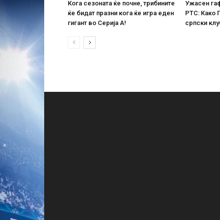
Кога сезоната ќе почне, трибините
Ужасен гаф
ќе бидат празни кога ќе игра еден
РТС: Како 
гигант во Серија А!
српски клу