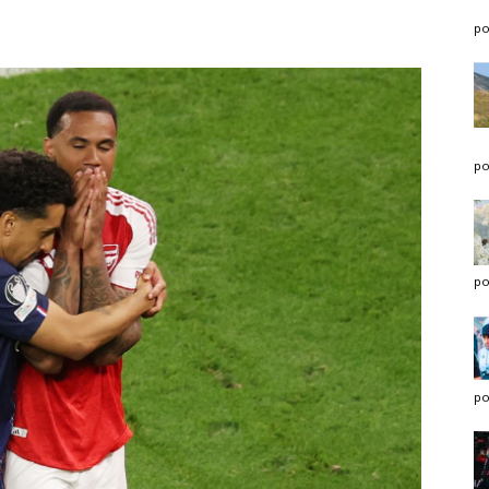
po
po
po
po