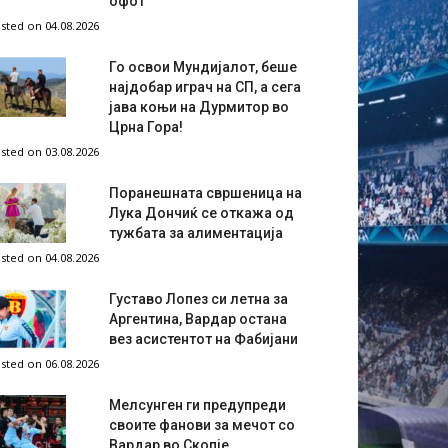
офот
sted on 04.08.2026
Го освои Мундијалот, беше
најдобар играч на СП, а сега
јава коњи на Дурмитор во
Црна Гора!
sted on 03.08.2026
Поранешната свршеница на
Лука Дончиќ се откажа од
тужбата за алиментација
sted on 04.08.2026
Густаво Лопез си летна за
Аргентина, Вардар остана
вез асистентот на Фабијани
sted on 06.08.2026
Мелсунген ги предупреди
своите фанови за мечот со
Вардар во Скопје