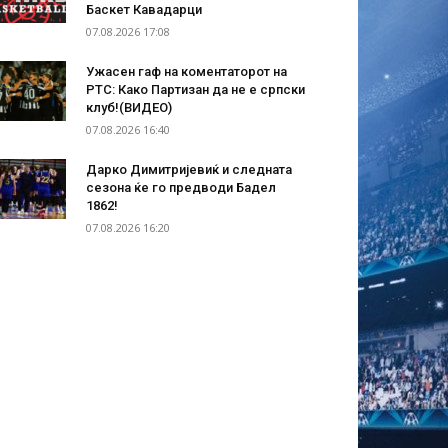
Баскет Кавадарци
07.08.2026 17:08
Ужасен гаф на коментаторот на
РТС: Како Партизан да не е српски
клуб!(ВИДЕО)
07.08.2026 16:40
Дарко Димитријевиќ и следната
сезона ќе го предводи Бадел
1862!
07.08.2026 16:20