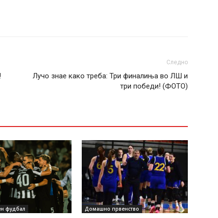
Следно
!
Лучо знае како треба: Три финалиња во ЛШ и
три победи! (ФОТО)
н фудбал
Домашно првенство