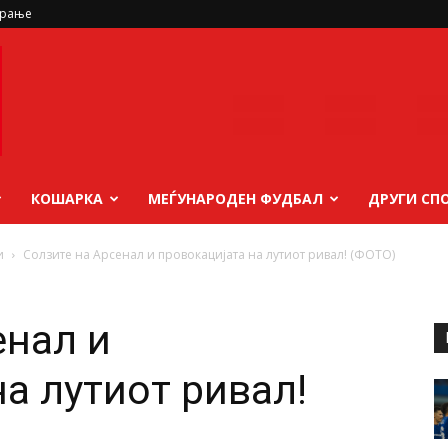
ирање
КОШАРКА
МЕЃУНАРОДЕН ФУДБАЛ
ДРУГИ СП
и
Солзите на Арсенал и провокацијата на лутиот ривал! (ФОТО)
енал и
а лутиот ривал!