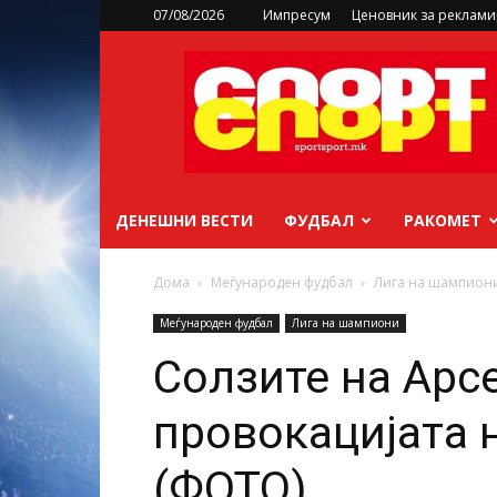
07/08/2026
Импресум
Ценовник за реклам
sportsport.mk
ДЕНЕШНИ ВЕСТИ
ФУДБАЛ
РАКОМЕТ
Дома
Меѓународен фудбал
Лига на шампион
Меѓународен фудбал
Лига на шампиони
Солзите на Арс
провокацијата н
(ФОТО)