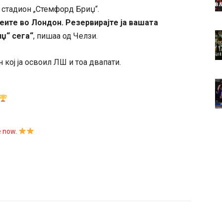
 стадион „Стемфорд Бриџ“.
еите во Лондон. Резервирајте ја вашата
џ“ сега“
, пишаа од Челзи.
кој ја освоил ЛШ и тоа двапати.
e now.