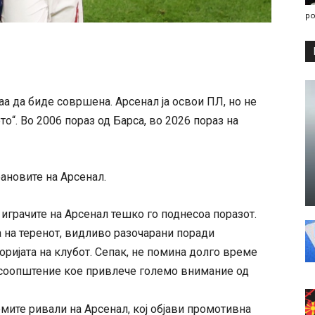
po
аа да биде совршена. Арсенал ја освои ПЛ, но не
о“. Во 2006 пораз од Барса, во 2026 пораз на
фановите на Арсенал.
играчите на Арсенал тешко го поднесоа поразот.
 на теренот, видливо разочарани поради
оријата на клубот. Сепак, не помина долго време
и соопштение кое привлече големо внимание од
емите ривали на Арсенал, кој објави промотивна