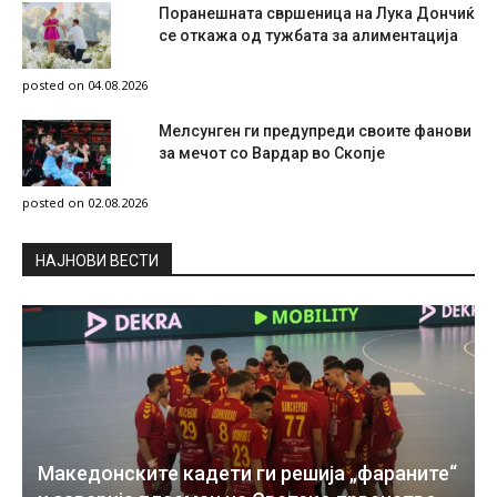
Поранешната свршеница на Лука Дончиќ
се откажа од тужбата за алиментација
posted on 04.08.2026
Мелсунген ги предупреди своите фанови
за мечот со Вардар во Скопје
posted on 02.08.2026
НAЈНОВИ ВЕСТИ
Македонските кадети ги решија „фараните“