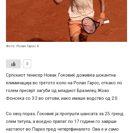
Фото: Ролан Гарос Х
0
Српскиот тенисер
Новак Ѓоковиќ
доживеа шокантна
елиминација во третото коло на
Ролан Гарос
, откако по
голем пресврт загуби од младиот Бразилец
Жоао
Фонсека
со 3:2 во сетови, иако имаше водство од 2:0.
Со овој пораз, Ѓоковиќ ја пропушти шансата за 25. гренд
слем титула, а воедно првпат по 17 години го заврши
настапот во Париз пред четвртфиналето. Ова е и само