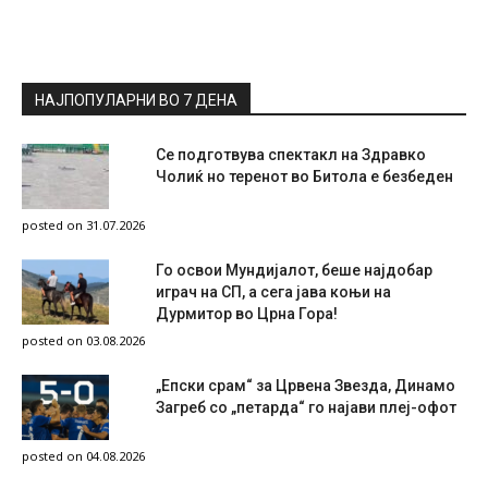
НАЈПОПУЛАРНИ ВО 7 ДЕНА
Се подготвува спектакл на Здравко
Чолиќ но теренот во Битола е безбеден
posted on 31.07.2026
Го освои Мундијалот, беше најдобар
играч на СП, а сега јава коњи на
Дурмитор во Црна Гора!
posted on 03.08.2026
„Епски срам“ за Црвена Звезда, Динамо
Загреб со „петарда“ го најави плеј-офот
posted on 04.08.2026