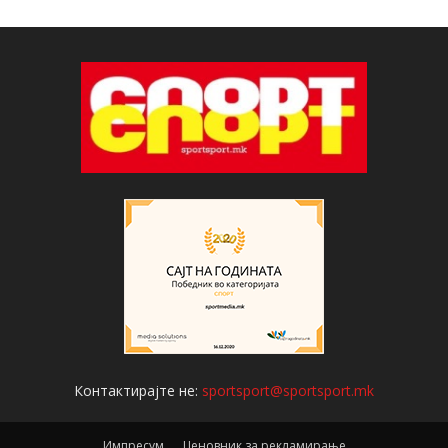
Контактирајте не:
sportsport@sportsport.mk
Импресум
Ценовник за рекламирање