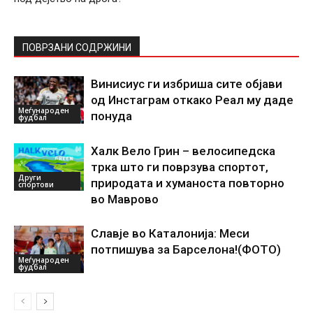
ПОВРЗАНИ СОДРЖИНИ
Винисиус ги избриша сите објави
од Инстаграм откако Реал му даде
Меѓународен
понуда
фудбал
Халк Вело Грин – велосипедска
трка што ги поврзува спортот,
Други
природата и хуманоста повторно
спортови
во Маврово
Славје во Каталонија: Меси
потпишува за Барселона!(ФОТО)
Меѓународен
фудбал