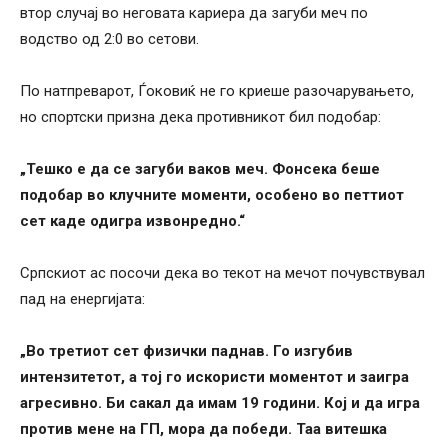
втор случај во неговата кариера да загуби меч по
водство од 2:0 во сетови.
По натпреварот, Ѓоковиќ не го криеше разочарувањето,
но спортски призна дека противникот бил подобар:
„Тешко е да се загуби ваков меч. Фонсека беше
подобар во клучните моменти, особено во петтиот
сет каде одигра извонредно.“
Српскиот ас посочи дека во текот на мечот почувствувал
пад на енергијата:
„Во третиот сет физички паднав. Го изгубив
интензитетот, а тој го искористи моментот и заигра
агресивно. Би сакал да имам 19 години. Кој и да игра
против мене на ГП, мора да победи. Таа витешка