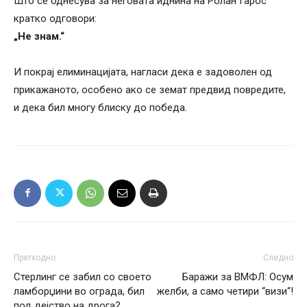
Што се однесува за неговата иднина на Ролан Гарос
кратко одговори:
„Не знам.“
И покрај елиминацијата, нагласи дека е задоволен од
прикажаното, особено ако се земат предвид повредите,
и дека бил многу блиску до победа.
Претходно
Следно
Стерлинг се забил со своето
Баражи за ВМФЛ: Осум
ламборџини во ограда, бил
желби, а само четири “визи“!
под дејство на дрога?