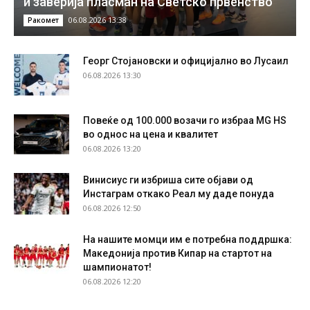
и заверија пласман на Светско првенство
06.08.2026 13:38
Ракомет
Георг Стојановски и официјално во Лусаил
06.08.2026 13:30
Повеќе од 100.000 возачи го избраа MG HS
во однос на цена и квалитет
06.08.2026 13:20
Винисиус ги избриша сите објави од
Инстаграм откако Реал му даде понуда
06.08.2026 12:50
На нашите момци им е потребна поддршка:
Македонија против Кипар на стартот на
шампионатот!
06.08.2026 12:20