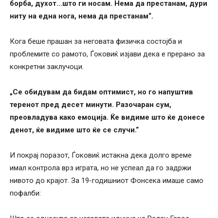
борба, духот…што ги носам. Нема да престанам, дури
ниту на една нога, нема да престанам“.
Кога беше прашан за неговата физичка состојба и
проблемите со рамото, Ѓоковиќ изјави дека е прерано за
конкретни заклучоци.
„Се обидувам да бидам оптимист, но го напуштив
теренот пред десет минути. Разочаран сум,
преовладува како емоција. Ќе видиме што ќе донесе
денот, ќе видиме што ќе се случи.“
И покрај поразот, Ѓоковиќ истакна дека долго време
имал контрола врз играта, но не успеал да го задржи
нивото до крајот. За 19-годишниот Фонсека имаше само
пофалби: