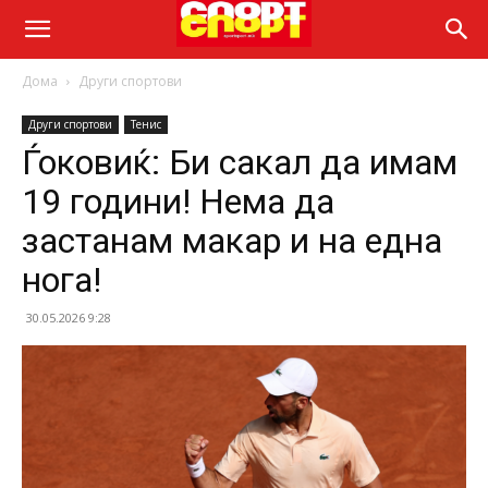
Дома
Други спортови
Други спортови
Тенис
Ѓоковиќ: Би сакал да имам
19 години! Нема да
застанам макар и на една
нога!
30.05.2026 9:28